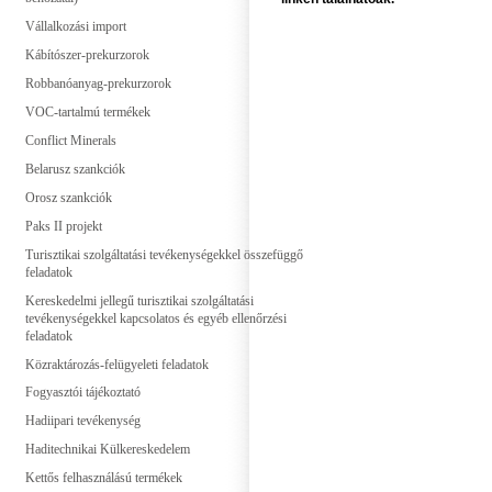
Vállalkozási import
Kábítószer-prekurzorok
Robbanóanyag-prekurzorok
VOC-tartalmú termékek
Conflict Minerals
Belarusz szankciók
Orosz szankciók
Paks II projekt
Turisztikai szolgáltatási tevékenységekkel összefüggő
feladatok
Kereskedelmi jellegű turisztikai szolgáltatási
tevékenységekkel kapcsolatos és egyéb ellenőrzési
feladatok
Közraktározás-felügyeleti feladatok
Fogyasztói tájékoztató
Hadiipari tevékenység
Haditechnikai Külkereskedelem
Kettős felhasználású termékek