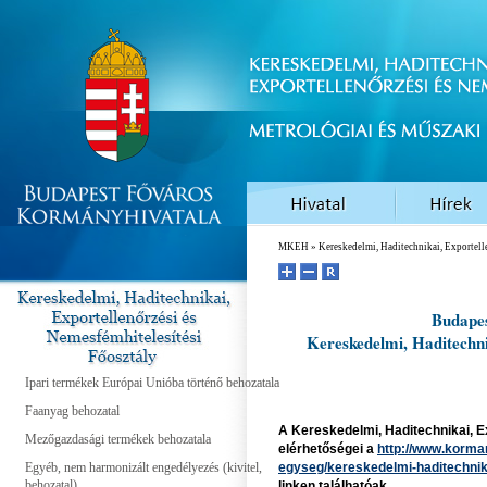
MKEH
» Kereskedelmi, Haditechnikai, Exportell
Budape
Kereskedelmi, Haditechni
Ipari termékek Európai Unióba történő behozatala
Faanyag behozatal
A Kereskedelmi, Haditechnikai, E
Mezőgazdasági termékek behozatala
elérhetőségei a
http://www.korman
Egyéb, nem harmonizált engedélyezés (kivitel,
egyseg/kereskedelmi-haditechnika
behozatal)
linken találhatóak.