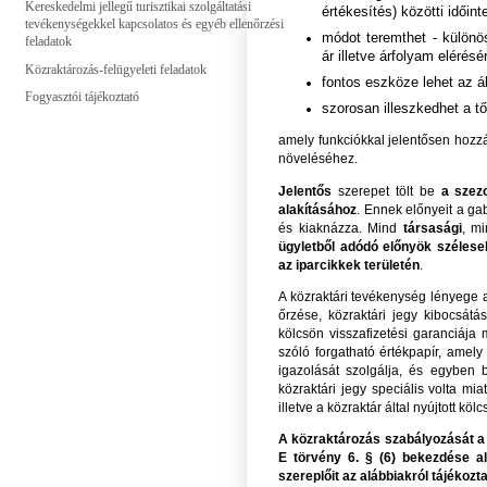
Kereskedelmi jellegű turisztikai szolgáltatási
értékesítés) közötti időint
tevékenységekkel kapcsolatos és egyéb ellenőrzési
módot teremthet - különö
feladatok
ár illetve árfolyam elérésé
Közraktározás-felügyeleti feladatok
fontos eszköze lehet az á
Fogyasztói tájékoztató
szorosan illeszkedhet a t
amely funkciókkal jelentősen hoz
növeléséhez.
Jelentős
szerepet tölt be
a szez
alakításához
. Ennek előnyeit a ga
és kiaknázza. Mind
társasági
, m
ügyletből adódó előnyök széleseb
az iparcikkek területén
.
A közraktári tevékenység lényege 
őrzése, közraktári jegy kibocsátá
kölcsön visszafizetési garanciája 
szóló forgatható értékpapír, amely
igazolását szolgálja, és egyben b
közraktári jegy speciális volta mia
illetve a közraktár által nyújtott 
A közraktározás szabályozását a
E törvény 6. § (6) bekezdése a
szereplőit az alábbiakról tájékozta