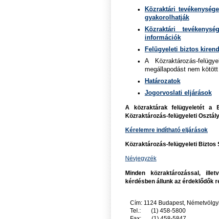
Közraktári tevékenység
gyakorolhatják
Közraktári tevékenysé
információk
Felügyeleti biztos kiren
A Közraktározás-felügy
megállapodást nem kötött k
Határozatok
Jogorvoslati eljárások
A közraktárak felügyeletét a
Közraktározás-felügyeleti Osztály 
Kérelemre indítható eljárások
Közraktározás-felügyeleti Biztos
Névjegyzék
Minden közraktározással, illet
kérdésben állunk az érdeklődők r
Cím: 1124 Budapest, Németvölgyi
Tel.: (1) 458-5800
.
Fax: (1) 458-5847