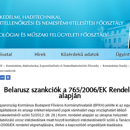
EH
»
Kereskedelmi, Haditechnikai, Exportellenőrzési és Nemesfémhitelesítési Főosztály
»
Kereskedelmi Osztály
»
rusz-szankciok
Belarusz szankciók a
765/2006/EK Rendel
alapján
yarország Kormánya Budapest Főváros Kormányhivatalát (BFKH) jelölte ki az egy
lgáltatások és anyagi értéket képviselő jogok vámhatárt vagy országhatárt átlépő
eskedelméről szóló 52/2012. (III. 28.) Korm. rendelet alapján az ukrajnai helyzetet
tabilizáló orosz intézkedések miatt hozott korlátozó intézkedésekről szóló a Tanács
/2006/EK rendelet végrehajtására, illetve a kapcsolódó engedélyek kiadására.