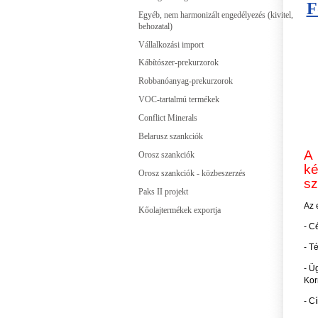
F
Egyéb, nem harmonizált engedélyezés (kivitel,
behozatal)
Vállalkozási import
Kábítószer-prekurzorok
Robbanóanyag-prekurzorok
VOC-tartalmú termékek
Conflict Minerals
Belarusz szankciók
A 
Orosz szankciók
ké
Orosz szankciók - közbeszerzés
sz
Paks II projekt
Az 
Kőolajtermékek exportja
- C
- T
- Ü
Kor
- C