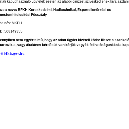
atali kaput használó ügyfelek esetén az alábbi címzést szíveskedjenek kiválasztani
zett neve: BFKH Kereskedelmi, Haditechnikai, Exportellenőrzési és
esfémhitelesítési Főosztály
id név: MKEH
D: 508149355
nnyiben nem egyértelmű, hogy az adott ügylet kivételi körbe illetve a szankció
 tartozik-e, vagy általános kérdésük van kérjük vegyék fel hatóságunkkal a kap
o@bfkh.gov.hu