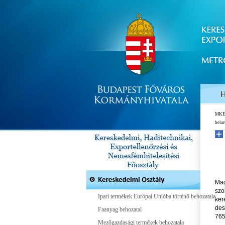
MK
bela
Mag
szo
Ipari termékek Európai Unióba történő behozatala
ker
des
Faanyag behozatal
765
Mezőgazdasági termékek behozatala