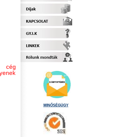
a cég
gyenek
MINŐSÉGÜGY