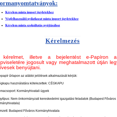
ormanyomtatványok:
Kérelem minta import ügyletekhez
Végfelhasználói nyilatkozat minta import ügyletekhez
Kérelem minta szolgáltatás nyújtásához
Kérelmezés
kérelmet, illetve a bejelentést
e-Papíron 
pviseletére jogosult vagy meghatalmazott útján le
ívesek benyújtani.
epapír űrlapon az alábbi jelölések alkalmazását kérjük:
égkapu használatára kötelezettek: CÉGKAPU
émacsoport: Kormányhivatali ügyek
gytípus: Nem önkormányzati kereskedelmi igazgatási feladatok (Budapest Főváros
mányhivatala)
ímzett: Budapest Főváros Kormányhivatala