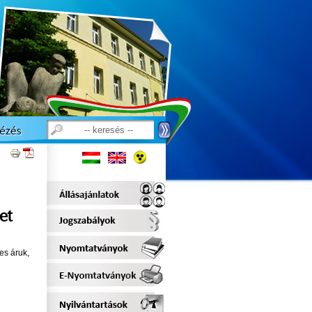
et
es áruk,