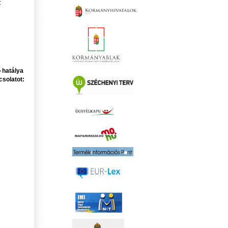
:
 hatálya
csolatot: