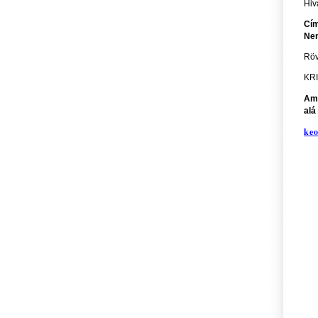
Hiv
Cím
Nem
Röv
KRI
Ame
alá
ke