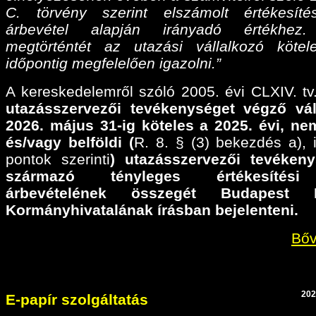
C. törvény szerint elszámolt értékesíté
árbevétel alapján irányadó értékhez
megtörténtét az utazási vállalkozó köte
időpontig megfelelően igazolni.”
A kereskedelemről szóló 2005. évi CLXIV. tv.
utazásszervezői tevékenységet végző vál
2026. május 31-ig köteles a 2025. évi,
nem
és/vagy belföldi (
R. 8. § (3) bekezdés a), il
pontok szerinti
) utazásszervezői tevéken
származó tényleges értékesítési
árbevételének összegét Budapest F
Kormányhivatalának írásban bejelenteni.
Bőv
202
E-papír szolgáltatás