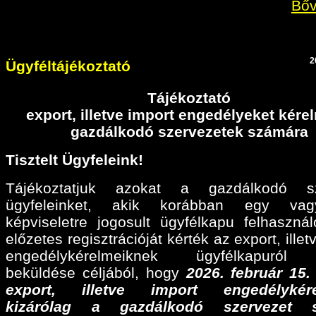
Bőv
2
Ügyféltájékoztató
Tájékoztató
export, illetve import engedélyeket kér
gazdálkodó szervezetek számára
Tisztelt Ügyfeleink!
Tájékoztatjuk azokat a gazdálkodó sz
ügyfeleinket, akik korábban egy va
képviseletre jogosult ügyfélkapu felhaszná
előzetes regisztrációját kérték az export, illet
engedélykérelmeiknek ügyfélkapuról 
beküldése céljából, hogy
2026. február 15
export, illetve import engedélykére
kizárólag a gazdálkodó szervezet 