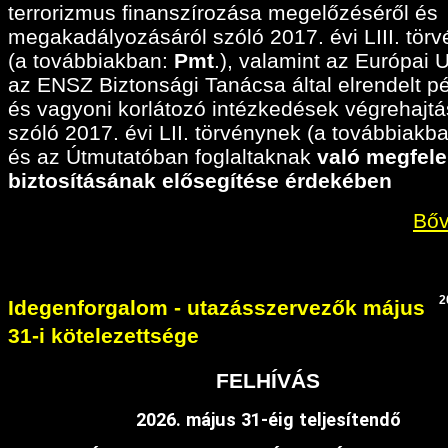
terrorizmus finanszírozása megelőzéséről és
megakadályozásáról szóló 2017. évi LIII. tör
(a továbbiakban:
Pmt
.), valamint az Európai 
az ENSZ Biztonsági Tanácsa által elrendelt p
és vagyoni korlátozó intézkedések végrehajtá
szóló 2017. évi LII. törvénynek (a továbbiakban
és az Útmutatóban foglaltaknak
való megfele
biztosításának elősegítése érdekében
Bőv
2
Idegenforgalom - utazásszervezők május
31-i kötelezettsége
FELHÍVÁS
2026. május 31-éig teljesítendő