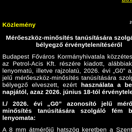
2
Közlemény
Mérőeszköz-minősítés tanúsítására szolg
bélyegző érvénytelenítéséről
Budapest Főváros Kormányhivatala közzétes
az Petrol-Acis Kft. részére kiadott, alábbiak
lenyomatú, illetve rajzolatú, 2026. évi „G0” 
jelű mérőeszköz-minősítés tanúsítására szol
bélyegző elveszett, ezért
használata a be
napjától, azaz 2026. június 18-tól érvénytel
I./ 2026. évi „G0” azonosító jelű mérő
minősítés tanúsítására szolgáló fém b
lenyomata:
A 8 mm átmérőjű hatszög keretben a Szen