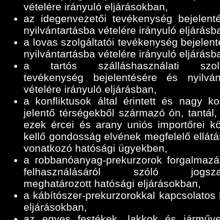
vételére irányuló eljárásokban,
az idegenvezetői tevékenység bejelent
nyilvántartásba vételére irányuló eljárásb
a lovas szolgáltatói tevékenység bejelen
nyilvántartásba vételére irányuló eljárásb
a tartós szálláshasználati szolgá
tevékenység bejelentésére és nyilván
vételére irányuló eljárásban,
a konfliktusok által érintett és nagy ko
jelentő térségekből származó ón, tantál,
ezek ércei és arany uniós importőrei k
kellő gondosság elvének megfelelő ellátá
vonatkozó hatósági ügyekben,
a robbanóanyag-prekurzorok forgalmazá
felhasználásáról szóló jogszab
meghatározott hatósági eljárásokban,
a kábítószer-prekurzorokkal kapcsolatos 
eljárásokban,
az egyes festékek, lakkok és járműve