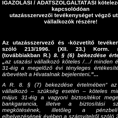
IGAZOLÁSI
/
ADATSZOLGÁLTATÁSI
kötelez
kapcsolódóan
utazásszervezői tevékenységet végző ut
vállalkozók részére!
Az utazásszervező és -közvetítő tevéke
szóló 213/1996. (XII. 23.) Korm. r
(továbbiakban R.)
8. § (6) bekezdése ér
„
az utazási vállalkozó köteles /…/ minden 
31-éig a megelőző évi tényleges értékesíté
árbevételt a Hivatalnak bejelenteni
.”...
A R. 8. § (7) bekezdése értelmében” az
vállalkozó – szükség esetén – köteles m
május 31-éig a vagyoni biztosítékot meg
bankgarancia, illetve a biztosítási sz
megkötésének, illetőleg a pénzbel
elhelyezésének évében a számvitelről szóló 2