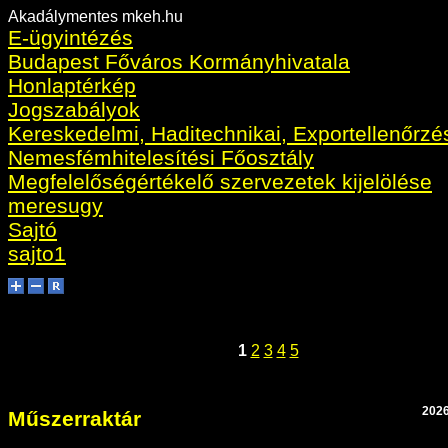
Akadálymentes mkeh.hu
E-ügyintézés
Budapest Főváros Kormányhivatala
Honlaptérkép
Jogszabályok
Kereskedelmi, Haditechnikai, Exportellenőrzé
Nemesfémhitelesítési Főosztály
Megfelelőségértékelő szervezetek kijelölése
meresugy
Sajtó
sajto1
1
2
3
4
5
2026
Műszerraktár