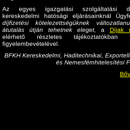
Az egyes igazgatási szolgáltatási díj
kereskedelmi hatósági eljárásainknál Ügyf
díjfizetési kötelezettségüknek változatlan
átutalás útján tehetnek eleget,
a
Díjak 
elérhető részletes tájékoztatókban fo
figyelembevételével.
BFKH Kereskedelmi, Haditechnikai, Exportell
és Nemesfémhitelesítési F
Bőv