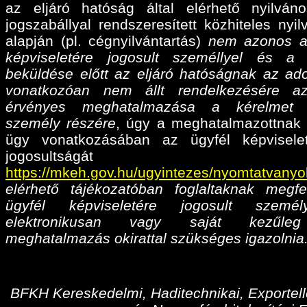
az eljáró hatóság által elérhető nyilván
jogszabállyal rendszeresített közhiteles nyil
alapján (pl. cégnyilvántartás)
nem azonos a
képviseletére jogosult személlyel és a
beküldése előtt az eljáró hatóságnak az ado
vonatkozóan nem állt rendelkezésére az
érvényes meghatalmazása
a kérelmet 
személy részére
, úgy a meghatalmazottnak 
ügy vonatkozásában az ügyfél képvisele
jogosultságá
https://mkeh.gov.hu/ugyintezes/nyomtatvanyo
elérhető tájékozatóban foglaltaknak megfe
ügyfél képviseletére jogosult személ
elektronikusan vagy saját kezűleg
meghatalmazás okirattal szükséges igazolnia
BFKH Kereskedelmi, Haditechnikai, Exportell