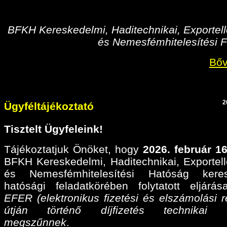
BFKH Kereskedelmi, Haditechnikai, Exportell
és Nemesfémhitelesítési F
Bőv
2
Ügyféltájékoztató
Tisztelt Ügyfeleink!
Tájékoztatjuk Önöket, hogy
2026. február 16
BFKH Kereskedelmi, Haditechnikai, Exportell
és Nemesfémhitelesítési Hatóság keres
hatósági feladatkörében folytatott eljárá
EFER (elektronikus fizetési és elszámolási r
útján történő díjfizetés technikai fel
megszűnnek
.