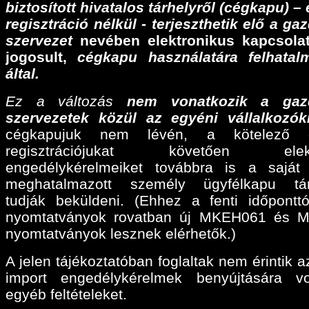
biztosított hivatalos tárhelyről (cégkapu) –
regisztráció nélkül - terjeszthetik elő a ga
szervezet
nevében elektronikus kapcsolat
jogosult,
cégkapu használatára felhatalm
által.
Ez a változás
nem vonatkozik a gaz
szervezetek közül az egyéni vállalkozók
cégkapujuk nem lévén, a kötelező e
regisztrációjukat követően elektr
engedélykérelmeiket továbbra is a sajá
meghatalmazott személy ügyfélkapu tárh
tudják beküldeni. (Ehhez a fenti időpontt
nyomtatványok rovatban új MKEH061 és 
nyomtatványok lesznek elérhetők.)
A jelen tájékoztatóban foglaltak nem érintik a
import engedélykérelmek benyújtására v
egyéb feltételeket.