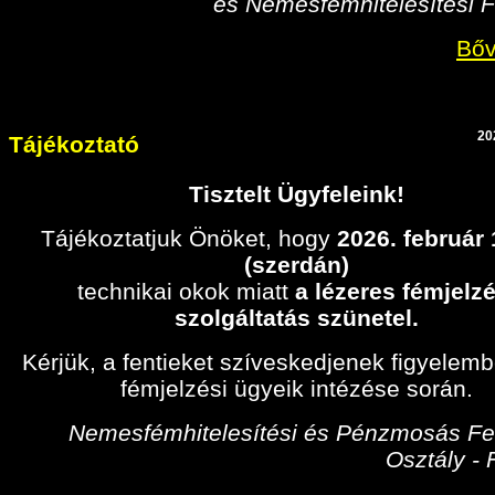
és Nemesfémhitelesítési F
Bőv
20
Tájékoztató
Tisztelt Ügyfeleink!
Tájékoztatjuk Önöket, hogy
2026. február
(szerdán)
technikai okok miatt
a lézeres fémjelzé
szolgáltatás szünetel.
Kérjük, a fentieket szíveskedjenek figyelem
fémjelzési ügyeik intézése során.
Nemesfémhitelesítési és Pénzmosás Fel
Osztály -