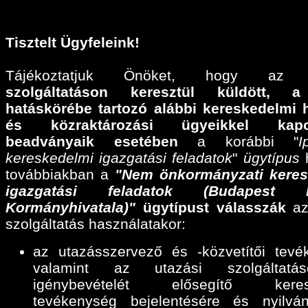
Tisztelt Ügyfeleink!
Tájékoztatjuk Önöket, hogy a
szolgáltatáson keresztül küldött,
a
hatáskörébe tartozó alábbi
kereskedelmi 
és közraktározási ügyeikkel kapcs
beadványaik esetében
a korábbi "
I
kereskedelmi igazgatási feladatok
"
ügytípus
h
továbbiakban a
"Nem önkormányzati keres
igazgatási feladatok (Budapest F
Kormányhivatala)"
ügytípust válasszák
az
szolgáltatás használatakor:
az utazásszervező és -közvetítői tevé
valamint az utazási szolgáltatáse
igénybevételét elősegítő keres
tevékenység bejelentésére és nyilván