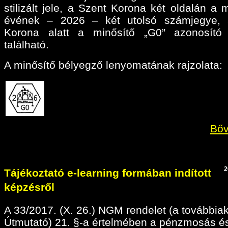
stilizált jele, a Szent Korona két oldalán a 
évének – 2026 – két utolsó számjegye, 
Korona alatt a minősítő „G0” azonosító 
található.
A minősítő bélyegző lenyomatának rajzolata:
Bőv
2
Tájékoztató e-learning formában indított
képzésről
A 33/2017. (X. 26.) NGM rendelet (a továbbia
Útmutató) 21. §-a értelmében a pénzmosás é