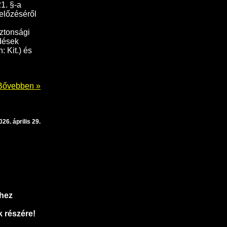
1. §-a
előzéséről
iztonsági
edések
: Kit.) és
Bővebben »
026. április 29.
ghez
 részére!