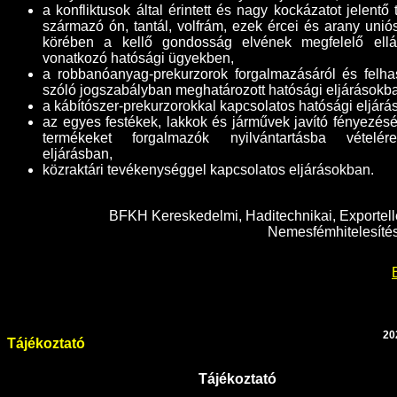
a konfliktusok által érintett és nagy kockázatot jelentő
származó ón, tantál, volfrám, ezek ércei és arany uniós
körében a kellő gondosság elvének megfelelő ellát
vonatkozó hatósági ügyekben,
a robbanóanyag-prekurzorok forgalmazásáról és felha
szóló jogszabályban meghatározott hatósági eljárásokb
a kábítószer-prekurzorokkal kapcsolatos hatósági eljárá
az egyes festékek, lakkok és járművek javító fényezésé
termékeket forgalmazók nyilvántartásba vételér
eljárásban,
közraktári tevékenységgel kapcsolatos eljárásokban
.
BFKH Kereskedelmi, Haditechnikai, Exportell
Nemesfémhitelesítés
20
Tájékoztató
Tájékoztató