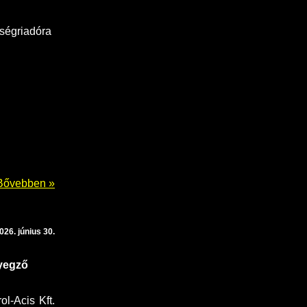
őségriadóra
Bővebben »
026. június 30.
lyegző
l-Acis Kft.