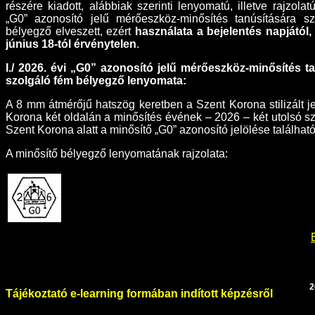
részére kiadott, alábbiak szerinti lenyomatú, illetve rajzolat
„G0” azonosító jelű mérőeszköz-minősítés tanúsítására s
bélyegző elveszett, ezért
használata a bejelentés napjától,
június 18-tól érvénytelen
.
I./ 2026. évi „G0” azonosító jelű mérőeszköz-minősítés t
szolgáló fém bélyegző lenyomata:
A 8 mm átmérőjű hatszög keretben a Szent Korona stilizált je
Korona két oldalán a minősítés évének – 2026 – két utolsó s
Szent Korona alatt a minősítő „G0” azonosító jelölése található
A minősítő bélyegző lenyomatának rajzolata:
2
Tájékoztató e-learning formában indított képzésről