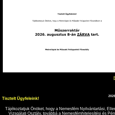
2026
Tisztelt Ügyfeleink!
Tájékoztatjuk Önöket, hogy a Nemesfém Nyilvántartási, Elle
Vizsgálati Osztály, továbbá a Nemesfémhitelesítési és P