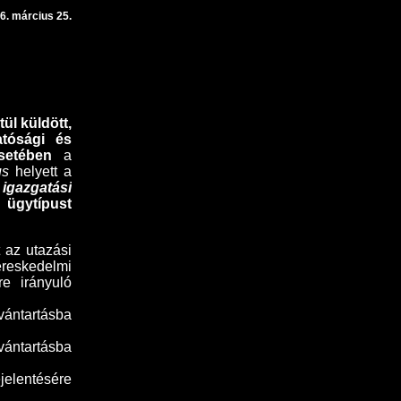
6. március 25.
ül küldött,
atósági és
setében
a
us
helyett a
gazgatási
gytípust
 az utazási
reskedelmi
re irányuló
vántartásba
vántartásba
jelentésére