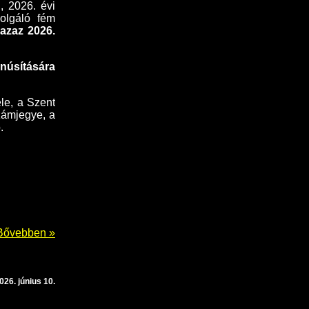
ú, 2026. évi
zolgáló fém
 azaz 2026.
anúsítására
le, a Szent
zámjegye, a
.
Bővebben »
026. június 10.