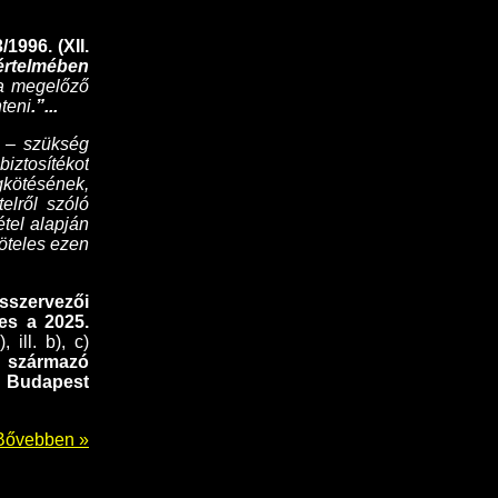
1996. (XII.
 értelmében
 a megelőző
nteni
.”...
ó – szükség
ztosítékot
gkötésének,
elről szóló
étel alapján
köteles ezen
sszervezői
es a 2025.
 ill. b), c)
 származó
t Budapest
Bővebben »