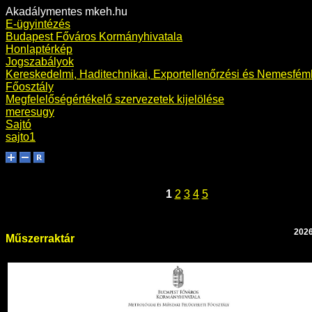
Akadálymentes mkeh.hu
E-ügyintézés
Budapest Főváros Kormányhivatala
Honlaptérkép
Jogszabályok
Kereskedelmi, Haditechnikai, Exportellenőrzési és Nemesfémh
Főosztály
Megfelelőségértékelő szervezetek kijelölése
meresugy
Sajtó
sajto1
1
2
3
4
5
2026
Műszerraktár