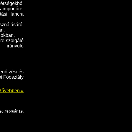
 térségekből
 importőrei
ási láncra
sználásáról
an,
sokban,
re szolgáló
e irányuló
enőrzési és
i Főosztály
Bővebben »
26. február 19.