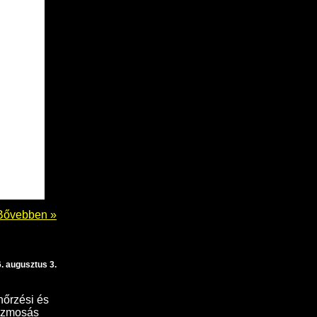
Bővebben »
. augusztus 3.
nőrzési és
énzmosás