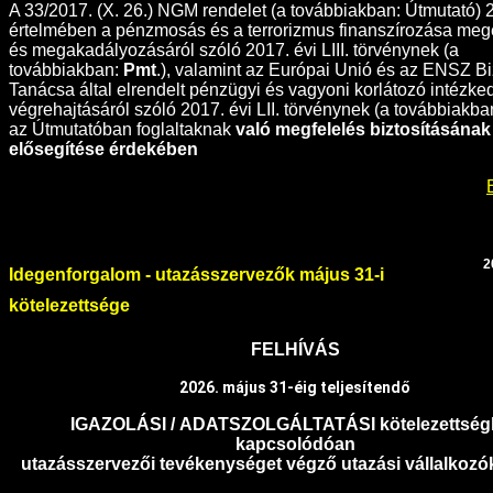
A 33/2017. (X. 26.) NGM rendelet (a továbbiakban: Útmutató) 2
értelmében a pénzmosás és a terrorizmus finanszírozása meg
és megakadályozásáról szóló 2017. évi LIII. törvénynek (a
továbbiakban:
Pmt
.), valamint az Európai Unió és az ENSZ B
Tanácsa által elrendelt pénzügyi és vagyoni korlátozó intézk
végrehajtásáról szóló 2017. évi LII. törvénynek (a továbbiakban
az Útmutatóban foglaltaknak
való megfelelés biztosításának
elősegítése érdekében
2
Idegenforgalom - utazásszervezők május 31-i
kötelezettsége
FELHÍVÁS
2026. május 31-éig teljesítendő
IGAZOLÁSI
/
ADATSZOLGÁLTATÁSI
kötelezettsé
kapcsolódóan
utazásszervezői tevékenységet végző utazási vállalkozók