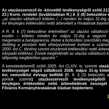
Az utazásszervező és -közvetítő tevékenységről szóló 213/
23.) Korm. rendelet (továbbiakban R.)
8. § (6) bekezdése
„
az utazási vállalkozó köteles /…/ minden év május 31-éig
évi tényleges értékesítési nettó árbevételt a Hivatalnak bejele
A R. 8. § (7) bekezdése értelmében” az utazási vállalkoz
esetén – köteles minden év május 31-éig a vagyoni bi
megemelni a bankgarancia, illetve a biztosítási szerződés me
illetőleg a pénzbeli letét elhelyezésének évében a számvit
2000. évi C. törvény szerint elszámolt értékesítési nettó árbev
irányadó értékhez. Ennek megtörténtét az utazási vállalkozó 
időpontig megfelelően igazolni.”
A kereskedelemről szóló 2005. évi CLXIV. tv. szerinti
utazá
tevékenységet végző vállalkozó
2026. május 31-ig kötel
évi,
nemzetközi és/vagy belföldi (
R. 8. § (3) bekezdés a),
pontok szerinti
) utazásszervezői tevékenységéből
tényleges értékesítési nettó árbevételének összegé
Főváros Kormányhivatalának írásban bejelenteni.