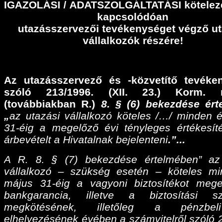
IGAZOLÁSI
/
ADATSZOLGÁLTATÁSI
kötelez
kapcsolódóan
utazásszervezői tevékenységet végző ut
vállalkozók részére!
Az utazásszervező és -közvetítő tevéke
szóló 213/1996. (XII. 23.) Korm. r
(továbbiakban R.)
8. § (6) bekezdése ér
„
az utazási vállalkozó köteles /…/ minden 
31-éig a megelőző évi tényleges értékesíté
árbevételt a Hivatalnak bejelenteni
.”...
A R. 8. § (7) bekezdése értelmében” az
vállalkozó – szükség esetén – köteles m
május 31-éig a vagyoni biztosítékot meg
bankgarancia, illetve a biztosítási sz
megkötésének, illetőleg a pénzbel
elhelyezésének évében a számvitelről szóló 2