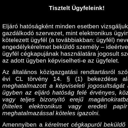
Tisztelt Ügyfeleink!
Eljáró hatóságként minden esetben vizsgáljuk
gazdálkodó szervezet, mint elektronikus ügyi
kötelezett ügyfél (a továbbiakban: ügyfél) ne
engedélykérelmet beküldő személy – ideértve
ügyfél cégkapujának használatára jogosult sz
az adott ügyben képviselheti-e az ügyfelet.
Az általános közigazgatási rendtartásról szó
évi CL törvény 14. § (1) bekezdése a
meghatalmazott a képviseleti jogosultságát 
ügyben az eljáró hatóság felé érvényes, köz
vagy teljes bizonyító erejű magánokiratba
(hiteles elektronikus vagy eredeti papí
meghatalmazással köteles igazolni.
Amennyiben a
kérelmet cégkapuról beküldő