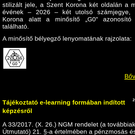
stilizált jele, a Szent Korona két oldalán a 
évének – 2026 – két utolsó számjegye, 
Korona alatt a minősítő „G0” azonosító 
található.
A minősítő bélyegző lenyomatának rajzolata:
Bőv
2
Tájékoztató e-learning formában indított
képzésről
A 33/2017. (X. 26.) NGM rendelet (a továbbia
Útmutató) 21. §-a értelmében a pénzmosás é