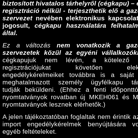
biztosított hivatalos tárhelyről (cégkapu) –
regisztráció nélkül - terjeszthetik elő a ga
szervezet
nevében elektronikus kapcsolat
jogosult,
cégkapu használatára felhatalm
által.
Ez a változás
nem vonatkozik a gaz
szervezetek közül az egyéni vállalkozók
cégkapujuk nem lévén, a kötelező e
regisztrációjukat követően elektr
engedélykérelmeiket továbbra is a sajá
meghatalmazott személy ügyfélkapu tárh
tudják beküldeni. (Ehhez a fenti időpontt
nyomtatványok rovatban új MKEH061 és 
nyomtatványok lesznek elérhetők.)
A jelen tájékoztatóban foglaltak nem érintik a
import engedélykérelmek benyújtására v
egyéb feltételeket.