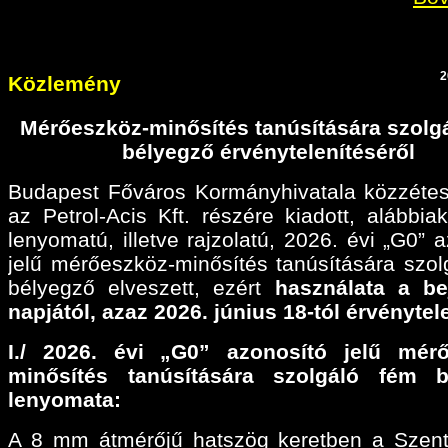
2
Közlemény
Mérőeszköz-minősítés tanúsítására szolg
bélyegző érvénytelenítéséről
Budapest Főváros Kormányhivatala közzétes
az Petrol-Acis Kft. részére kiadott, alábbiak
lenyomatú, illetve rajzolatú, 2026. évi „G0” 
jelű mérőeszköz-minősítés tanúsítására szol
bélyegző elveszett, ezért
használata a be
napjától, azaz 2026. június 18-tól érvénytel
I./ 2026. évi „G0” azonosító jelű mérő
minősítés tanúsítására szolgáló fém b
lenyomata:
A 8 mm átmérőjű hatszög keretben a Szen