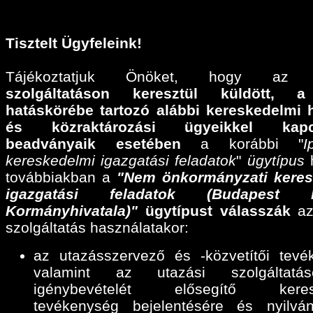
Tisztelt Ügyfeleink!
Tájékoztatjuk Önöket, hogy a
szolgáltatáson keresztül küldött,
a
hatáskörébe tartozó alábbi
kereskedelmi 
és közraktározási ügyeikkel kapcs
beadványaik esetében
a korábbi "
I
kereskedelmi igazgatási feladatok
"
ügytípus
h
továbbiakban a
"Nem önkormányzati keres
igazgatási feladatok (Budapest F
Kormányhivatala)"
ügytípust válasszák
az
szolgáltatás használatakor:
az utazásszervező és -közvetítői tevé
valamint az utazási szolgáltatáse
igénybevételét elősegítő keres
tevékenység bejelentésére és nyilván