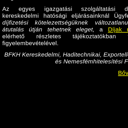
Az egyes igazgatási szolgáltatási díj
kereskedelmi hatósági eljárásainknál Ügyf
díjfizetési kötelezettségüknek változatlan
átutalás útján tehetnek eleget,
a
Díjak 
elérhető részletes tájékoztatókban fo
figyelembevételével.
BFKH Kereskedelmi, Haditechnikai, Exportell
és Nemesfémhitelesítési F
Bőv