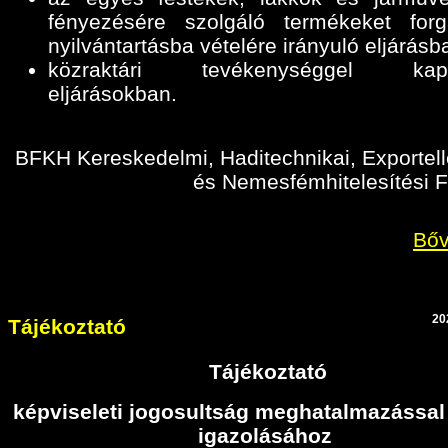
fényezésére szolgáló termékeket for
nyilvántartásba vételére irányuló eljárásb
közraktári tevékenységgel kapc
eljárásokban
.
BFKH Kereskedelmi, Haditechnikai, Exportell
és Nemesfémhitelesítési F
Bőv
20
Tájékoztató
Tájékoztató
képviseleti jogosultság meghatalmazással
igazolásához