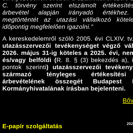
C. törvény szerint elszámolt értékesíté
árbevétel alapján irányadó értékhez
megtörténtét az utazási vállalkozó köte
időpontig megfelelően igazolni.”
A kereskedelemről szóló 2005. évi CLXIV. tv.
utazásszervezői tevékenységet végző vál
2026. május 31-ig köteles a 2025. évi,
nem
és/vagy belföldi (
R. 8. § (3) bekezdés a), il
pontok szerinti
) utazásszervezői tevéken
származó tényleges értékesítési
árbevételének összegét Budapest F
Kormányhivatalának írásban bejelenteni.
Bőv
202
E-papír szolgáltatás