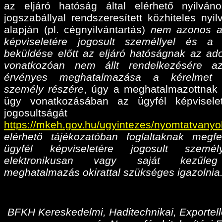
az eljáró hatóság által elérhető nyilván
jogszabállyal rendszeresített közhiteles nyil
alapján (pl. cégnyilvántartás)
nem azonos a
képviseletére jogosult személlyel és a
beküldése előtt az eljáró hatóságnak az ado
vonatkozóan nem állt rendelkezésére az
érvényes meghatalmazása
a kérelmet 
személy részére
, úgy a meghatalmazottnak 
ügy vonatkozásában az ügyfél képvisele
jogosultságá
https://mkeh.gov.hu/ugyintezes/nyomtatvanyo
elérhető tájékozatóban foglaltaknak megfe
ügyfél képviseletére jogosult személ
elektronikusan vagy saját kezűleg
meghatalmazás okirattal szükséges igazolnia
BFKH Kereskedelmi, Haditechnikai, Exportell