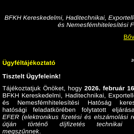
BFKH Kereskedelmi, Haditechnikai, Exportell
és Nemesfémhitelesítési F
Bőv
2
Ügyféltájékoztató
Tisztelt Ügyfeleink!
Tájékoztatjuk Önöket, hogy
2026. február 16
BFKH Kereskedelmi, Haditechnikai, Exportell
és Nemesfémhitelesítési Hatóság keres
hatósági feladatkörében folytatott eljárá
EFER (elektronikus fizetési és elszámolási r
útján történő díjfizetés technikai fel
megszűnnek
.