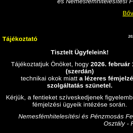
és Nemesfémhitelesítési F
Bőv
20
Tájékoztató
Tisztelt Ügyfeleink!
Tájékoztatjuk Önöket, hogy
2026. február
(szerdán)
technikai okok miatt
a lézeres fémjelzé
szolgáltatás szünetel.
Kérjük, a fentieket szíveskedjenek figyelem
fémjelzési ügyeik intézése során.
Nemesfémhitelesítési és Pénzmosás Fel
Osztály -