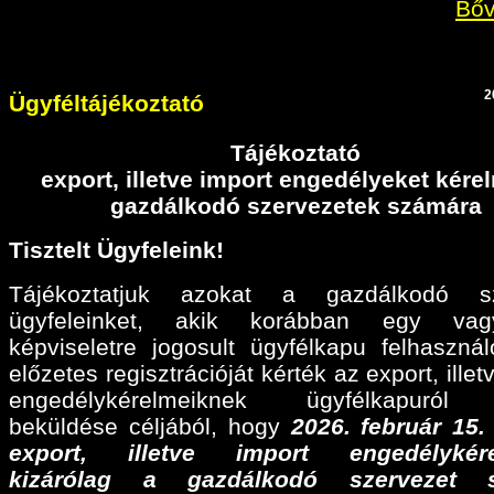
Bőv
2
Ügyféltájékoztató
Tájékoztató
export, illetve import engedélyeket kér
gazdálkodó szervezetek számára
Tisztelt Ügyfeleink!
Tájékoztatjuk azokat a gazdálkodó sz
ügyfeleinket, akik korábban egy va
képviseletre jogosult ügyfélkapu felhaszná
előzetes regisztrációját kérték az export, illet
engedélykérelmeiknek ügyfélkapuról 
beküldése céljából, hogy
2026. február 15
export, illetve import engedélykére
kizárólag a gazdálkodó szervezet 