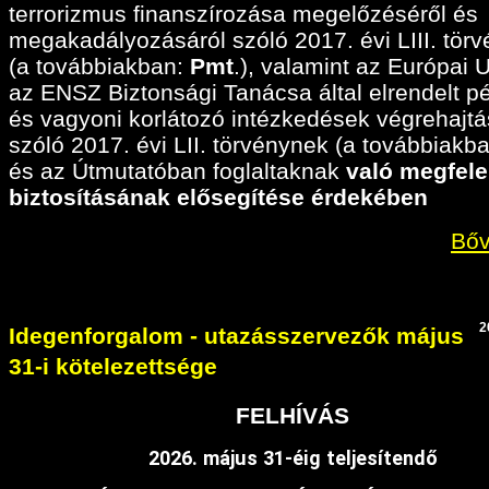
terrorizmus finanszírozása megelőzéséről és
megakadályozásáról szóló 2017. évi LIII. tör
(a továbbiakban:
Pmt
.), valamint az Európai 
az ENSZ Biztonsági Tanácsa által elrendelt p
és vagyoni korlátozó intézkedések végrehajtá
szóló 2017. évi LII. törvénynek (a továbbiakban
és az Útmutatóban foglaltaknak
való megfele
biztosításának elősegítése érdekében
Bőv
2
Idegenforgalom - utazásszervezők május
31-i kötelezettsége
FELHÍVÁS
2026. május 31-éig teljesítendő