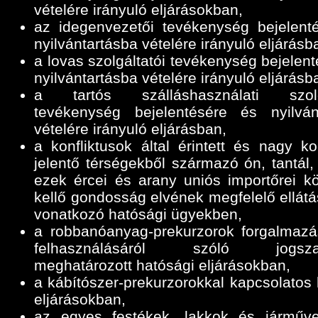
vételére irányuló eljárásokban,
az idegenvezetői tevékenység bejelent
nyilvántartásba vételére irányuló eljárásb
a lovas szolgáltatói tevékenység bejelen
nyilvántartásba vételére irányuló eljárásb
a tartós szálláshasználati szolgá
tevékenység bejelentésére és nyilván
vételére irányuló eljárásban,
a konfliktusok által érintett és nagy ko
jelentő térségekből származó ón, tantál,
ezek ércei és arany uniós importőrei k
kellő gondosság elvének megfelelő ellátá
vonatkozó hatósági ügyekben,
a robbanóanyag-prekurzorok forgalmazá
felhasználásáról szóló jogszab
meghatározott hatósági eljárásokban,
a kábítószer-prekurzorokkal kapcsolatos 
eljárásokban,
az egyes festékek, lakkok és járműve