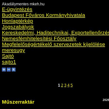
Akadálymentes mkeh.hu
E-ügyintézés
Budapest Főváros Kormányhivatala
Honlaptérkép
Jogszabályok
Kereskedelmi, Haditechnikai, Exportellenőrzé
Nemesfémhitelesítési Főosztály
Megfelelőségértékelő szervezetek kijelölése
meresugy
Sajtó
sajto1
1
2
3
4
5
2026
Műszerraktár