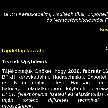
BFKH Kereskedelmi, Haditechnikai, Exportell
és Nemesfémhitelesítési F
Bőv
2
Ügyféltájékoztató
Tisztelt Ügyfeleink!
Tájékoztatjuk Önöket, hogy
2026. február 16
BFKH Kereskedelmi, Haditechnikai, Exportell
és Nemesfémhitelesítési Hatóság keres
hatósági feladatkörében folytatott eljárá
EFER (elektronikus fizetési és elszámolási r
útján történő díjfizetés technikai fel
megszűnnek
.