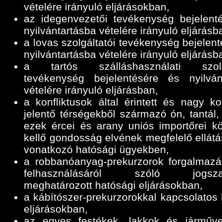
vételére irányuló eljárásokban,
az idegenvezetői tevékenység bejelent
nyilvántartásba vételére irányuló eljárásb
a lovas szolgáltatói tevékenység bejelen
nyilvántartásba vételére irányuló eljárásb
a tartós szálláshasználati szolgá
tevékenység bejelentésére és nyilván
vételére irányuló eljárásban,
a konfliktusok által érintett és nagy ko
jelentő térségekből származó ón, tantál,
ezek ércei és arany uniós importőrei k
kellő gondosság elvének megfelelő ellátá
vonatkozó hatósági ügyekben,
a robbanóanyag-prekurzorok forgalmazá
felhasználásáról szóló jogszab
meghatározott hatósági eljárásokban,
a kábítószer-prekurzorokkal kapcsolatos 
eljárásokban,
az egyes festékek, lakkok és járműve