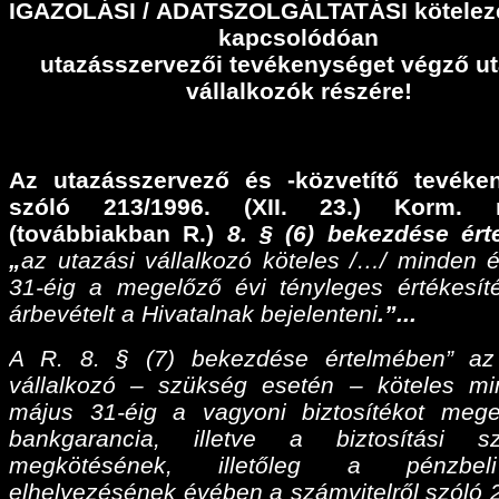
IGAZOLÁSI
/
ADATSZOLGÁLTATÁSI
kötelez
kapcsolódóan
utazásszervezői tevékenységet végző ut
vállalkozók részére!
Az utazásszervező és -közvetítő tevéke
szóló 213/1996. (XII. 23.) Korm. r
(továbbiakban R.)
8. § (6) bekezdése ér
„
az utazási vállalkozó köteles /…/ minden 
31-éig a megelőző évi tényleges értékesíté
árbevételt a Hivatalnak bejelenteni
.”...
A R. 8. § (7) bekezdése értelmében” az
vállalkozó – szükség esetén – köteles m
május 31-éig a vagyoni biztosítékot meg
bankgarancia, illetve a biztosítási sz
megkötésének, illetőleg a pénzbel
elhelyezésének évében a számvitelről szóló 2