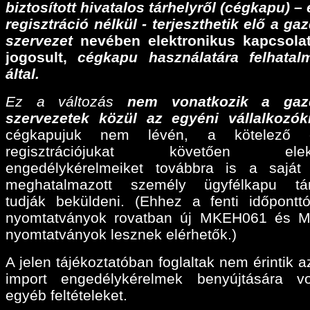
biztosított hivatalos tárhelyről (cégkapu) –
regisztráció nélkül - terjeszthetik elő a ga
szervezet
nevében elektronikus kapcsolat
jogosult,
cégkapu használatára felhatalm
által.
Ez a változás
nem vonatkozik a gaz
szervezetek közül az egyéni vállalkozók
cégkapujuk nem lévén, a kötelező e
regisztrációjukat követően elektr
engedélykérelmeiket továbbra is a sajá
meghatalmazott személy ügyfélkapu tárh
tudják beküldeni. (Ehhez a fenti időpontt
nyomtatványok rovatban új MKEH061 és 
nyomtatványok lesznek elérhetők.)
A jelen tájékoztatóban foglaltak nem érintik a
import engedélykérelmek benyújtására v
egyéb feltételeket.