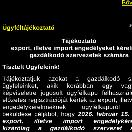
Bőv
2
Ügyféltájékoztató
Tájékoztató
export, illetve import engedélyeket kér
gazdálkodó szervezetek számára
Tisztelt Ügyfeleink!
Tájékoztatjuk azokat a gazdálkodó sz
ügyfeleinket, akik korábban egy va
képviseletre jogosult ügyfélkapu felhaszná
előzetes regisztrációját kérték az export, illet
engedélykérelmeiknek ügyfélkapuról 
beküldése céljából, hogy
2026. február 15
export, illetve import engedélykére
kizárólag a gazdálkodó szervezet 