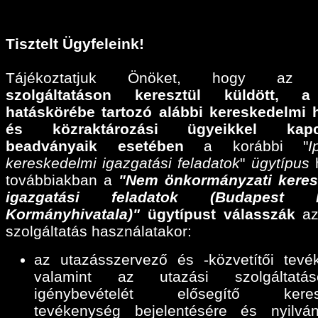
Tisztelt Ügyfeleink!
Tájékoztatjuk Önöket, hogy a
szolgáltatáson keresztül küldött,
a
hatáskörébe tartozó alábbi
kereskedelmi 
és közraktározási ügyeikkel kapcs
beadványaik esetében
a korábbi "
I
kereskedelmi igazgatási feladatok
"
ügytípus
h
továbbiakban a
"Nem önkormányzati keres
igazgatási feladatok (Budapest F
Kormányhivatala)"
ügytípust válasszák
az
szolgáltatás használatakor:
az utazásszervező és -közvetítői tevé
valamint az utazási szolgáltatáse
igénybevételét elősegítő keres
tevékenység bejelentésére és nyilván