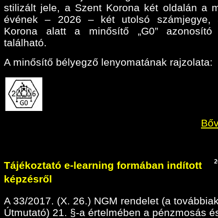
stilizált jele, a Szent Korona két oldalán a 
évének – 2026 – két utolsó számjegye, 
Korona alatt a minősítő „G0” azonosító 
található.
A minősítő bélyegző lenyomatának rajzolata:
Bőv
2
Tájékoztató e-learning formában indított
képzésről
A 33/2017. (X. 26.) NGM rendelet (a továbbia
Útmutató) 21. §-a értelmében a pénzmosás é