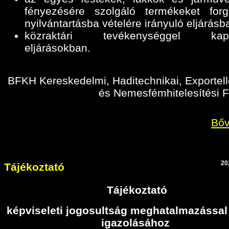
fényezésére szolgáló termékeket for
nyilvántartásba vételére irányuló eljárásb
közraktári tevékenységgel kapc
eljárásokban
.
BFKH Kereskedelmi, Haditechnikai, Exportell
és Nemesfémhitelesítési F
Bőv
20
Tájékoztató
Tájékoztató
képviseleti jogosultság meghatalmazással
igazolásához