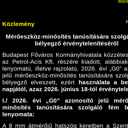
2
Közlemény
Mérőeszköz-minősítés tanúsítására szolg
bélyegző érvénytelenítéséről
Budapest Főváros Kormányhivatala közzétes
az Petrol-Acis Kft. részére kiadott, alábbiak
lenyomatú, illetve rajzolatú, 2026. évi „G0” 
jelű mérőeszköz-minősítés tanúsítására szol
bélyegző elveszett, ezért
használata a be
napjától, azaz 2026. június 18-tól érvénytel
I./ 2026. évi „G0” azonosító jelű mérő
minősítés tanúsítására szolgáló fém b
lenyomata:
A 8 mm átmérőjű hatszög keretben a Szen