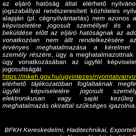
az eljáró hatóság által elérhető nyilván
jogszabállyal rendszeresített közhiteles nyil
alapján (pl. cégnyilvántartás)
nem azonos a
képviseletére jogosult személlyel és a
beküldése előtt az eljáró hatóságnak az ado
vonatkozóan nem állt rendelkezésére az
érvényes meghatalmazása
a kérelmet 
személy részére
, úgy a meghatalmazottnak 
ügy vonatkozásában az ügyfél képvisele
jogosultságá
https://mkeh.gov.hu/ugyintezes/nyomtatvanyo
elérhető tájékozatóban foglaltaknak megfe
ügyfél képviseletére jogosult személ
elektronikusan vagy saját kezűleg
meghatalmazás okirattal szükséges igazolnia
BFKH Kereskedelmi, Haditechnikai, Exportell