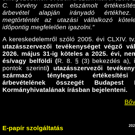
C. törvény szerint elszámolt értékesíté
árbevétel alapján irányadó értékhez
megtörténtét az utazási vállalkozó köte
időpontig megfelelően igazolni.”
A kereskedelemről szóló 2005. évi CLXIV. tv.
utazásszervezői tevékenységet végző vál
2026. május 31-ig köteles a 2025. évi,
nem
és/vagy belföldi (
R. 8. § (3) bekezdés a), il
pontok szerinti
) utazásszervezői tevéken
származó tényleges értékesítési
árbevételének összegét Budapest F
Kormányhivatalának írásban bejelenteni.
Bőv
202
E-papír szolgáltatás