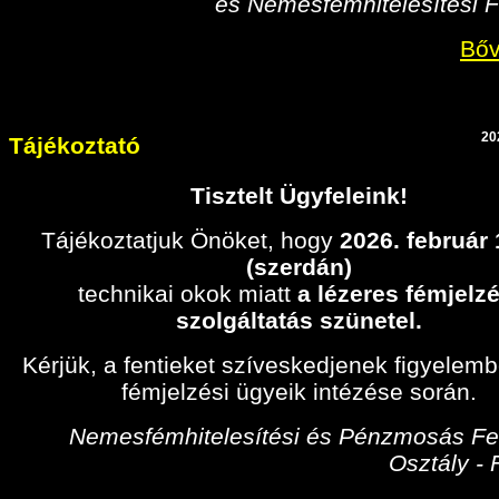
és Nemesfémhitelesítési F
Bőv
20
Tájékoztató
Tisztelt Ügyfeleink!
Tájékoztatjuk Önöket, hogy
2026. február
(szerdán)
technikai okok miatt
a lézeres fémjelzé
szolgáltatás szünetel.
Kérjük, a fentieket szíveskedjenek figyelem
fémjelzési ügyeik intézése során.
Nemesfémhitelesítési és Pénzmosás Fel
Osztály -