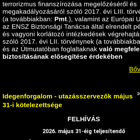
terrorizmus finanszírozása megelőzéséről és
megakadályozásáról szóló 2017. évi LIII. tör
(a továbbiakban:
Pmt
.), valamint az Európai 
az ENSZ Biztonsági Tanácsa által elrendelt p
és vagyoni korlátozó intézkedések végrehajtá
szóló 2017. évi LII. törvénynek (a továbbiakban
és az Útmutatóban foglaltaknak
való megfele
biztosításának elősegítése érdekében
Bőv
2
Idegenforgalom - utazásszervezők május
31-i kötelezettsége
FELHÍVÁS
2026. május 31-éig teljesítendő