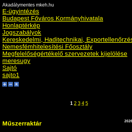
Akadálymentes mkeh.hu
E-ügyintézés
Budapest Főváros Kormányhivatala
Honlaptérkép
Jogszabályok
Kereskedelmi, Haditechnikai, Exportellenőrzé
Nemesfémhitelesítési Főosztály
Megfelelőségértékelő szervezetek kijelölése
meresugy
Sajtó
sajto1
1
2
3
4
5
2026
Műszerraktár