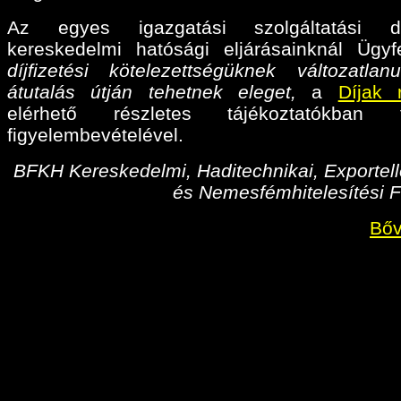
Az egyes igazgatási szolgáltatási díj
kereskedelmi hatósági eljárásainknál Ügyf
díjfizetési kötelezettségüknek változatlan
átutalás útján tehetnek eleget,
a
Díjak 
elérhető részletes tájékoztatókban fo
figyelembevételével.
BFKH Kereskedelmi, Haditechnikai, Exportell
és Nemesfémhitelesítési F
Bőv