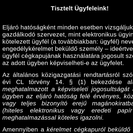
Tisztelt Ügyfeleink!
Eljáró hatóságként minden esetben vizsgáljuk
gazdálkodó szervezet, mint elektronikus ügyi
kötelezett ügyfél (a továbbiakban: ügyfél) ne
engedélykérelmet beküldő személy – ideértve
ügyfél cégkapujának használatára jogosult sz
az adott ügyben képviselheti-e az ügyfelet.
Az általános közigazgatási rendtartásról szó
évi CL törvény 14. § (1) bekezdése a
meghatalmazott a képviseleti jogosultságát 
ügyben az eljáró hatóság felé érvényes, köz
vagy teljes bizonyító erejű magánokiratba
(hiteles elektronikus vagy eredeti papí
meghatalmazással köteles igazolni.
Amennyiben a
kérelmet cégkapuról beküldő