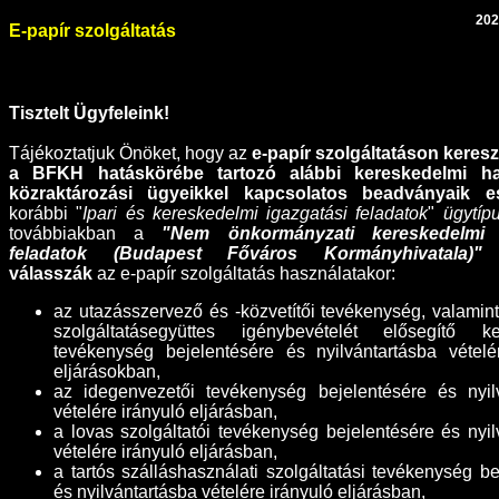
202
E-papír szolgáltatás
Tisztelt Ügyfeleink!
Tájékoztatjuk Önöket, hogy az
e-papír szolgáltatáson kereszt
a BFKH hatáskörébe tartozó alábbi
kereskedelmi h
közraktározási ügyeikkel kapcsolatos
beadványaik e
korábbi "
Ipari és kereskedelmi igazgatási feladatok
"
ügytíp
továbbiakban a
"Nem önkormányzati kereskedelmi i
feladatok (Budapest Főváros Kormányhivatala)"
ü
válasszák
az e-papír szolgáltatás használatakor:
az utazásszervező és -közvetítői tevékenység, valamint
szolgáltatásegyüttes igénybevételét elősegítő ke
tevékenység bejelentésére és nyilvántartásba vételé
eljárásokban,
az idegenvezetői tevékenység bejelentésére és nyil
vételére irányuló eljárásban,
a lovas szolgáltatói tevékenység bejelentésére és nyil
vételére irányuló eljárásban,
a tartós szálláshasználati szolgáltatási tevékenység be
és nyilvántartásba vételére irányuló eljárásban,