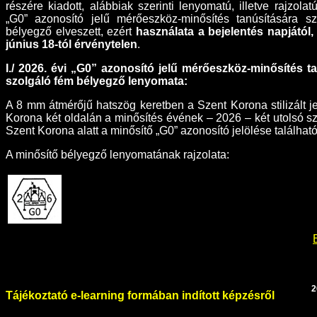
részére kiadott, alábbiak szerinti lenyomatú, illetve rajzolat
„G0” azonosító jelű mérőeszköz-minősítés tanúsítására s
bélyegző elveszett, ezért
használata a bejelentés napjától,
június 18-tól érvénytelen
.
I./ 2026. évi „G0” azonosító jelű mérőeszköz-minősítés t
szolgáló fém bélyegző lenyomata:
A 8 mm átmérőjű hatszög keretben a Szent Korona stilizált je
Korona két oldalán a minősítés évének – 2026 – két utolsó s
Szent Korona alatt a minősítő „G0” azonosító jelölése található
A minősítő bélyegző lenyomatának rajzolata:
2
Tájékoztató e-learning formában indított képzésről