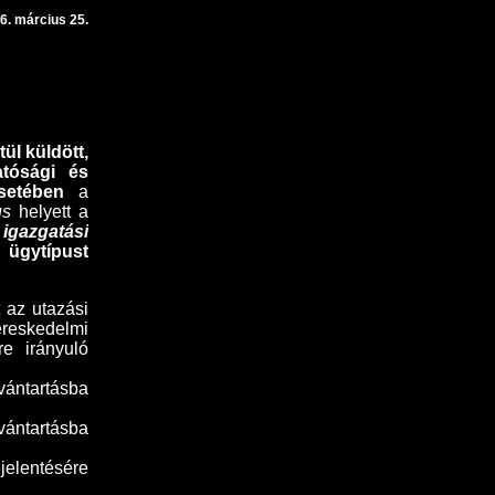
6. március 25.
ül küldött,
atósági és
setében
a
us
helyett a
gazgatási
gytípust
 az utazási
reskedelmi
re irányuló
vántartásba
vántartásba
jelentésére