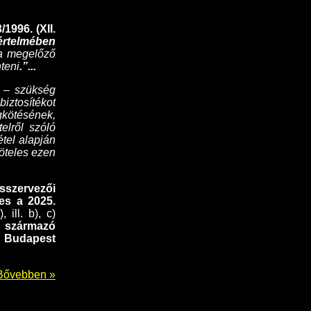
1996. (XII.
 értelmében
 a megelőző
nteni
.”...
ó – szükség
ztosítékot
gkötésének,
elről szóló
étel alapján
köteles ezen
sszervezői
es a 2025.
 ill. b), c)
 származó
t Budapest
Bővebben »