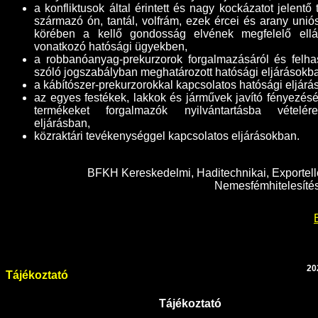
a konfliktusok által érintett és nagy kockázatot jelentő
származó ón, tantál, volfrám, ezek ércei és arany uniós
körében a kellő gondosság elvének megfelelő ellát
vonatkozó hatósági ügyekben,
a robbanóanyag-prekurzorok forgalmazásáról és felha
szóló jogszabályban meghatározott hatósági eljárásokb
a kábítószer-prekurzorokkal kapcsolatos hatósági eljárá
az egyes festékek, lakkok és járművek javító fényezésé
termékeket forgalmazók nyilvántartásba vételér
eljárásban,
közraktári tevékenységgel kapcsolatos eljárásokban
.
BFKH Kereskedelmi, Haditechnikai, Exportell
Nemesfémhitelesítés
20
Tájékoztató
Tájékoztató