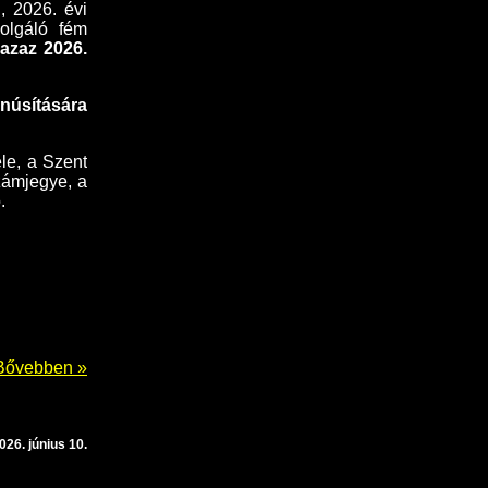
ú, 2026. évi
zolgáló fém
 azaz 2026.
anúsítására
le, a Szent
zámjegye, a
.
Bővebben »
026. június 10.