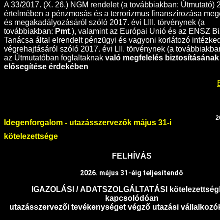
A 33/2017. (X. 26.) NGM rendelet (a továbbiakban: Útmutató) 2
értelmében a pénzmosás és a terrorizmus finanszírozása meg
és megakadályozásáról szóló 2017. évi LIII. törvénynek (a
továbbiakban:
Pmt
.), valamint az Európai Unió és az ENSZ B
Tanácsa által elrendelt pénzügyi és vagyoni korlátozó intézk
végrehajtásáról szóló 2017. évi LII. törvénynek (a továbbiakban
az Útmutatóban foglaltaknak
való megfelelés biztosításának
elősegítése érdekében
2
Idegenforgalom - utazásszervezők május 31-i
kötelezettsége
FELHÍVÁS
2026. május 31-éig teljesítendő
IGAZOLÁSI
/
ADATSZOLGÁLTATÁSI
kötelezettsé
kapcsolódóan
utazásszervezői tevékenységet végző utazási vállalkozók