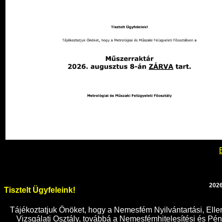
2026
Tisztelt Ügyfeleink!
Tájékoztatjuk Önöket, hogy a Nemesfém Nyilvántartási, Elle
Vizsgálati Osztály, továbbá a Nemesfémhitelesítési és P