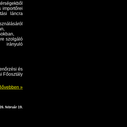
 térségekből
 importőrei
ási láncra
sználásáról
an,
sokban,
re szolgáló
e irányuló
enőrzési és
i Főosztály
Bővebben »
26. február 19.