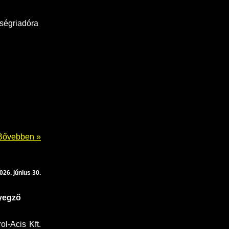
őségriadóra
Bővebben »
026. június 30.
lyegző
l-Acis Kft.