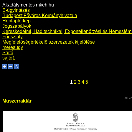
Akadálymentes mkeh.hu
E-ügyintézés
Budapest Főváros Kormányhivatala
Honlaptérkép
Jogszabályok
Kereskedelmi, Haditechnikai, Exportellenőrzési és Nemesfémh
Főosztály
Megfelelőségértékelő szervezetek kijelölése
meresugy
Sajtó
sajto1
1
2
3
4
5
2026
Műszerraktár