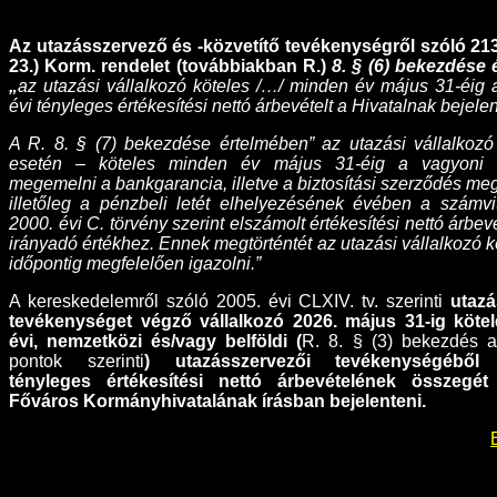
Az utazásszervező és -közvetítő tevékenységről szóló 213/
23.) Korm. rendelet (továbbiakban R.)
8. § (6) bekezdése
„
az utazási vállalkozó köteles /…/ minden év május 31-éig
évi tényleges értékesítési nettó árbevételt a Hivatalnak bejele
A R. 8. § (7) bekezdése értelmében” az utazási vállalkoz
esetén – köteles minden év május 31-éig a vagyoni bi
megemelni a bankgarancia, illetve a biztosítási szerződés me
illetőleg a pénzbeli letét elhelyezésének évében a számvit
2000. évi C. törvény szerint elszámolt értékesítési nettó árbev
irányadó értékhez. Ennek megtörténtét az utazási vállalkozó 
időpontig megfelelően igazolni.”
A kereskedelemről szóló 2005. évi CLXIV. tv. szerinti
utazá
tevékenységet végző vállalkozó
2026. május 31-ig kötel
évi,
nemzetközi és/vagy belföldi (
R. 8. § (3) bekezdés a),
pontok szerinti
) utazásszervezői tevékenységéből
tényleges értékesítési nettó árbevételének összegé
Főváros Kormányhivatalának írásban bejelenteni.