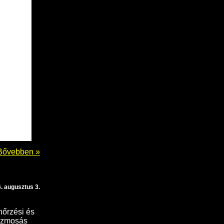
Bővebben »
. augusztus 3.
nőrzési és
énzmosás