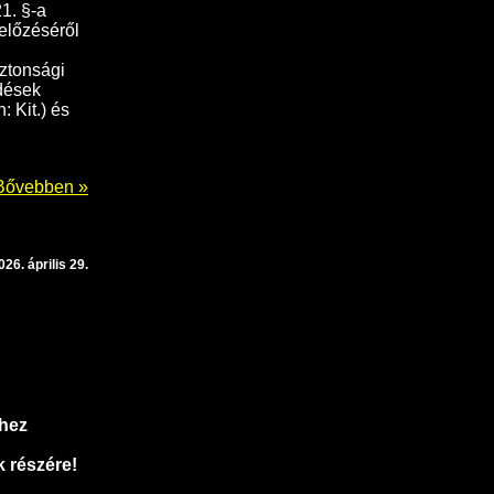
1. §-a
előzéséről
iztonsági
edések
: Kit.) és
Bővebben »
026. április 29.
ghez
 részére!