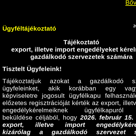
Bőv
2
Ügyféltájékoztató
Tájékoztató
export, illetve import engedélyeket kér
gazdálkodó szervezetek számára
Tisztelt Ügyfeleink!
Tájékoztatjuk azokat a gazdálkodó sz
ügyfeleinket, akik korábban egy va
képviseletre jogosult ügyfélkapu felhaszná
előzetes regisztrációját kérték az export, illet
engedélykérelmeiknek ügyfélkapuról 
beküldése céljából, hogy
2026. február 15
export, illetve import engedélykére
kizárólag a gazdálkodó szervezet 