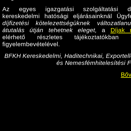
Az egyes igazgatási szolgáltatási díj
kereskedelmi hatósági eljárásainknál Ügyf
díjfizetési kötelezettségüknek változatlan
átutalás útján tehetnek eleget,
a
Díjak 
elérhető részletes tájékoztatókban fo
figyelembevételével.
BFKH Kereskedelmi, Haditechnikai, Exportell
és Nemesfémhitelesítési F
Bőv