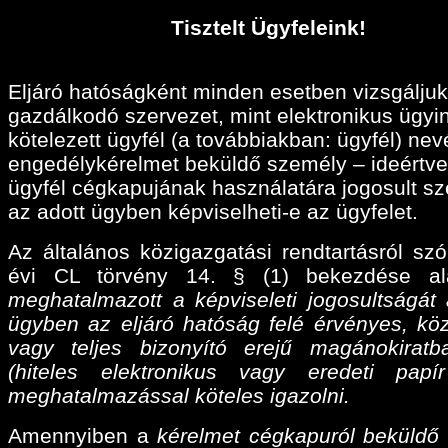
Tisztelt Ügyfeleink!
Eljáró hatóságként minden esetben vizsgáljuk
gazdálkodó szervezet, mint elektronikus ügyi
kötelezett ügyfél (a továbbiakban: ügyfél) ne
engedélykérelmet beküldő személy – ideértve
ügyfél cégkapujának használatára jogosult sz
az adott ügyben képviselheti-e az ügyfelet.
Az általános közigazgatási rendtartásról szó
évi CL törvény 14. § (1) bekezdése a
meghatalmazott a képviseleti jogosultságát 
ügyben az eljáró hatóság felé érvényes, köz
vagy teljes bizonyító erejű magánokiratba
(hiteles elektronikus vagy eredeti papí
meghatalmazással köteles igazolni.
Amennyiben a
kérelmet cégkapuról beküldő