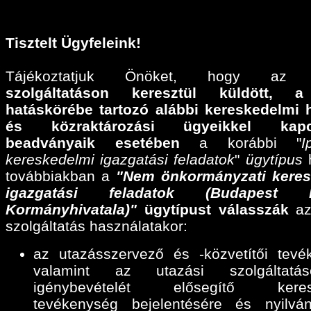
Tisztelt Ügyfeleink!
Tájékoztatjuk Önöket, hogy a
szolgáltatáson keresztül küldött,
a
hatáskörébe tartozó alábbi
kereskedelmi 
és közraktározási ügyeikkel kapcs
beadványaik esetében
a korábbi "
I
kereskedelmi igazgatási feladatok
"
ügytípus
h
továbbiakban a
"Nem önkormányzati keres
igazgatási feladatok (Budapest F
Kormányhivatala)"
ügytípust válasszák
az
szolgáltatás használatakor:
az utazásszervező és -közvetítői tevé
valamint az utazási szolgáltatáse
igénybevételét elősegítő keres
tevékenység bejelentésére és nyilván