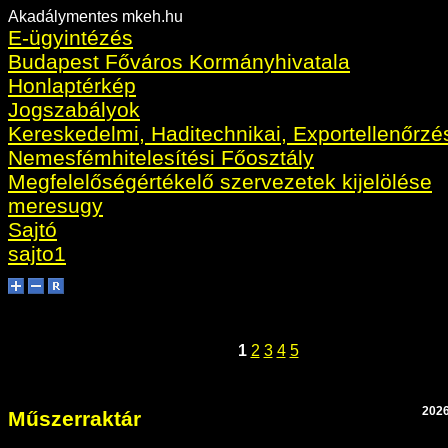
Akadálymentes mkeh.hu
E-ügyintézés
Budapest Főváros Kormányhivatala
Honlaptérkép
Jogszabályok
Kereskedelmi, Haditechnikai, Exportellenőrzé
Nemesfémhitelesítési Főosztály
Megfelelőségértékelő szervezetek kijelölése
meresugy
Sajtó
sajto1
1
2
3
4
5
2026
Műszerraktár