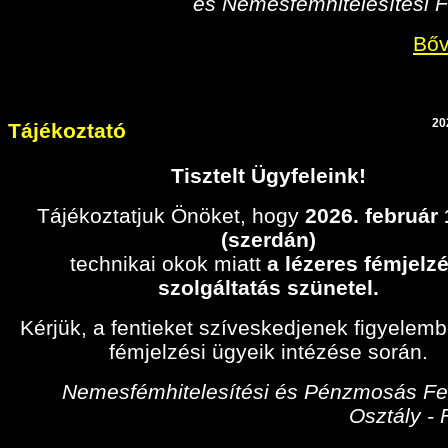
és Nemesfémhitelesítési F
Bőv
20
Tájékoztató
Tisztelt Ügyfeleink!
Tájékoztatjuk Önöket, hogy
2026. február
(szerdán)
technikai okok miatt
a lézeres fémjelzé
szolgáltatás szünetel.
Kérjük, a fentieket szíveskedjenek figyelem
fémjelzési ügyeik intézése során.
Nemesfémhitelesítési és Pénzmosás Fel
Osztály -