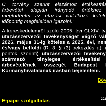
C. törvény szerint elszámolt értékesíté
árbevétel alapján irányadó értékhez
megtörténtét az utazási vállalkozó köte
időpontig megfelelően igazolni.”
A kereskedelemről szóló 2005. évi CLXIV. tv.
utazásszervezői tevékenységet végző vál
2026. május 31-ig köteles a 2025. évi,
nem
és/vagy belföldi (
R. 8. § (3) bekezdés a), il
pontok szerinti
) utazásszervezői tevéken
származó tényleges értékesítési
árbevételének összegét Budapest F
Kormányhivatalának írásban bejelenteni.
Bőv
202
E-papír szolgáltatás