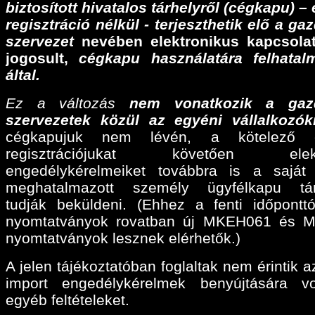
biztosított hivatalos tárhelyről (cégkapu) –
regisztráció nélkül - terjeszthetik elő a ga
szervezet
nevében elektronikus kapcsolat
jogosult,
cégkapu használatára felhatalm
által.
Ez a változás
nem vonatkozik a gaz
szervezetek közül az egyéni vállalkozók
cégkapujuk nem lévén, a kötelező e
regisztrációjukat követően elektr
engedélykérelmeiket továbbra is a sajá
meghatalmazott személy ügyfélkapu tárh
tudják beküldeni. (Ehhez a fenti időpontt
nyomtatványok rovatban új MKEH061 és 
nyomtatványok lesznek elérhetők.)
A jelen tájékoztatóban foglaltak nem érintik a
import engedélykérelmek benyújtására v
egyéb feltételeket.