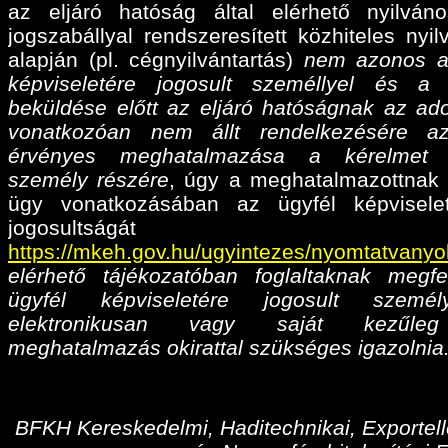
az eljáró hatóság által elérhető nyilván
jogszabállyal rendszeresített közhiteles nyil
alapján (pl. cégnyilvántartás)
nem azonos a
képviseletére jogosult személlyel és a
beküldése előtt az eljáró hatóságnak az ado
vonatkozóan nem állt rendelkezésére az
érvényes meghatalmazása
a kérelmet 
személy részére
, úgy a meghatalmazottnak 
ügy vonatkozásában az ügyfél képvisele
jogosultságá
https://mkeh.gov.hu/ugyintezes/nyomtatvanyo
elérhető tájékozatóban foglaltaknak megfe
ügyfél képviseletére jogosult személ
elektronikusan vagy saját kezűleg
meghatalmazás okirattal szükséges igazolnia
BFKH Kereskedelmi, Haditechnikai, Exportell