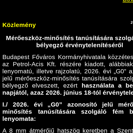
2
Közlemény
Mérőeszköz-minősítés tanúsítására szolg
bélyegző érvénytelenítéséről
Budapest Főváros Kormányhivatala közzétes
az Petrol-Acis Kft. részére kiadott, alábbiak
lenyomatú, illetve rajzolatú, 2026. évi „G0” 
jelű mérőeszköz-minősítés tanúsítására szol
bélyegző elveszett, ezért
használata a be
napjától, azaz 2026. június 18-tól érvénytel
I./ 2026. évi „G0” azonosító jelű mérő
minősítés tanúsítására szolgáló fém b
lenyomata:
A 8 mm átmérőjű hatszög keretben a Szen