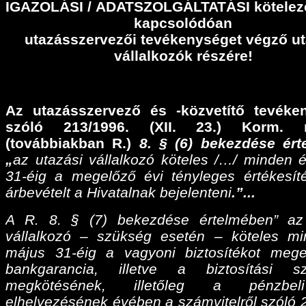
IGAZOLÁSI
/
ADATSZOLGÁLTATÁSI
kötelez
kapcsolódóan
utazásszervezői tevékenységet végző ut
vállalkozók részére!
Az utazásszervező és -közvetítő tevéke
szóló 213/1996. (XII. 23.) Korm. r
(továbbiakban R.)
8. § (6) bekezdése ér
„
az utazási vállalkozó köteles /…/ minden 
31-éig a megelőző évi tényleges értékesíté
árbevételt a Hivatalnak bejelenteni
.”...
A R. 8. § (7) bekezdése értelmében” az
vállalkozó – szükség esetén – köteles m
május 31-éig a vagyoni biztosítékot meg
bankgarancia, illetve a biztosítási sz
megkötésének, illetőleg a pénzbel
elhelyezésének évében a számvitelről szóló 2