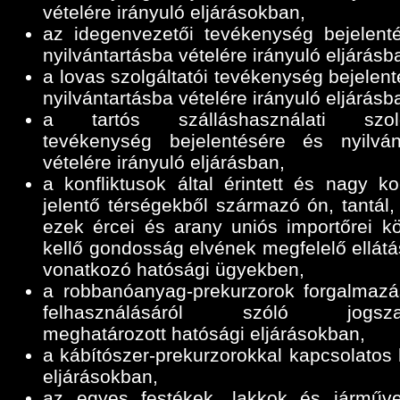
vételére irányuló eljárásokban,
az idegenvezetői tevékenység bejelent
nyilvántartásba vételére irányuló eljárásb
a lovas szolgáltatói tevékenység bejelen
nyilvántartásba vételére irányuló eljárásb
a tartós szálláshasználati szolgá
tevékenység bejelentésére és nyilván
vételére irányuló eljárásban,
a konfliktusok által érintett és nagy ko
jelentő térségekből származó ón, tantál,
ezek ércei és arany uniós importőrei k
kellő gondosság elvének megfelelő ellátá
vonatkozó hatósági ügyekben,
a robbanóanyag-prekurzorok forgalmazá
felhasználásáról szóló jogszab
meghatározott hatósági eljárásokban,
a kábítószer-prekurzorokkal kapcsolatos 
eljárásokban,
az egyes festékek, lakkok és járműve