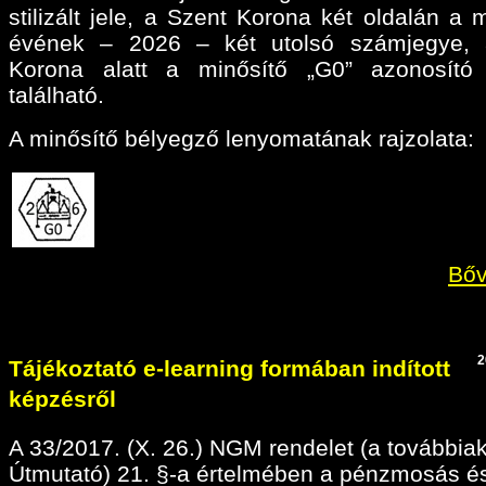
stilizált jele, a Szent Korona két oldalán a 
évének – 2026 – két utolsó számjegye, 
Korona alatt a minősítő „G0” azonosító 
található.
A minősítő bélyegző lenyomatának rajzolata:
Bőv
2
Tájékoztató e-learning formában indított
képzésről
A 33/2017. (X. 26.) NGM rendelet (a továbbia
Útmutató) 21. §-a értelmében a pénzmosás é