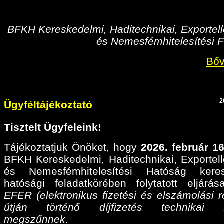
BFKH Kereskedelmi, Haditechnikai, Exportell
és Nemesfémhitelesítési F
Bőv
2
Ügyféltájékoztató
Tisztelt Ügyfeleink!
Tájékoztatjuk Önöket, hogy
2026. február 16
BFKH Kereskedelmi, Haditechnikai, Exportell
és Nemesfémhitelesítési Hatóság keres
hatósági feladatkörében folytatott eljárá
EFER (elektronikus fizetési és elszámolási r
útján történő díjfizetés technikai fel
megszűnnek
.