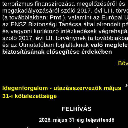
terrorizmus finanszírozása megelőzéséről és
megakadályozásáról szóló 2017. évi LIII. tör
(a továbbiakban:
Pmt
.), valamint az Európai 
az ENSZ Biztonsági Tanácsa által elrendelt p
és vagyoni korlátozó intézkedések végrehajtá
szóló 2017. évi LII. törvénynek (a továbbiakban
és az Útmutatóban foglaltaknak
való megfele
biztosításának elősegítése érdekében
Bőv
2
Idegenforgalom - utazásszervezők május
31-i kötelezettsége
FELHÍVÁS
2026. május 31-éig teljesítendő