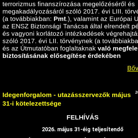
terrorizmus finanszírozása megelőzéséről és
megakadályozásáról szóló 2017. évi LIII. tör
(a továbbiakban:
Pmt
.), valamint az Európai 
az ENSZ Biztonsági Tanácsa által elrendelt p
és vagyoni korlátozó intézkedések végrehajtá
szóló 2017. évi LII. törvénynek (a továbbiakban
és az Útmutatóban foglaltaknak
való megfele
biztosításának elősegítése érdekében
Bőv
2
Idegenforgalom - utazásszervezők május
31-i kötelezettsége
FELHÍVÁS
2026. május 31-éig teljesítendő