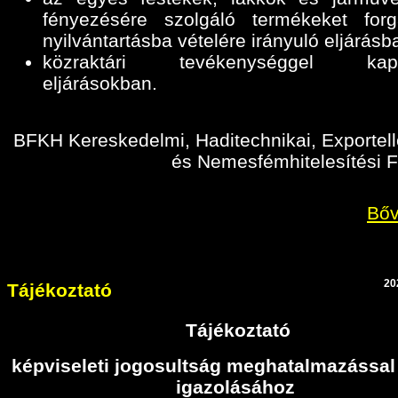
fényezésére szolgáló termékeket for
nyilvántartásba vételére irányuló eljárásb
közraktári tevékenységgel kapc
eljárásokban
.
BFKH Kereskedelmi, Haditechnikai, Exportell
és Nemesfémhitelesítési F
Bőv
20
Tájékoztató
Tájékoztató
képviseleti jogosultság meghatalmazással
igazolásához