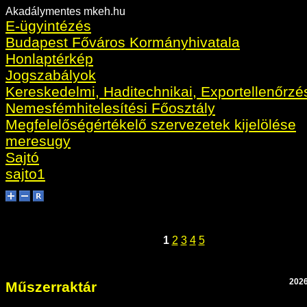
Akadálymentes mkeh.hu
E-ügyintézés
Budapest Főváros Kormányhivatala
Honlaptérkép
Jogszabályok
Kereskedelmi, Haditechnikai, Exportellenőrzé
Nemesfémhitelesítési Főosztály
Megfelelőségértékelő szervezetek kijelölése
meresugy
Sajtó
sajto1
1
2
3
4
5
2026
Műszerraktár