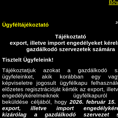
Bőv
2
Ügyféltájékoztató
Tájékoztató
export, illetve import engedélyeket kér
gazdálkodó szervezetek számára
Tisztelt Ügyfeleink!
Tájékoztatjuk azokat a gazdálkodó sz
ügyfeleinket, akik korábban egy va
képviseletre jogosult ügyfélkapu felhaszná
előzetes regisztrációját kérték az export, illet
engedélykérelmeiknek ügyfélkapuról 
beküldése céljából, hogy
2026. február 15
export, illetve import engedélykére
kizárólag a gazdálkodó szervezet 