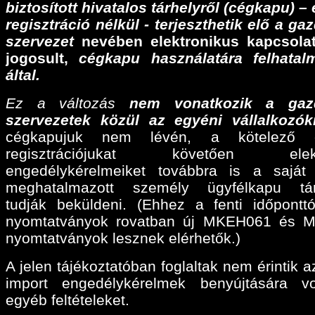
biztosított hivatalos tárhelyről (cégkapu) –
regisztráció nélkül - terjeszthetik elő a ga
szervezet
nevében elektronikus kapcsolat
jogosult,
cégkapu használatára felhatalm
által.
Ez a változás
nem vonatkozik a gaz
szervezetek közül az egyéni vállalkozók
cégkapujuk nem lévén, a kötelező e
regisztrációjukat követően elektr
engedélykérelmeiket továbbra is a sajá
meghatalmazott személy ügyfélkapu tárh
tudják beküldeni. (Ehhez a fenti időpontt
nyomtatványok rovatban új MKEH061 és 
nyomtatványok lesznek elérhetők.)
A jelen tájékoztatóban foglaltak nem érintik a
import engedélykérelmek benyújtására v
egyéb feltételeket.