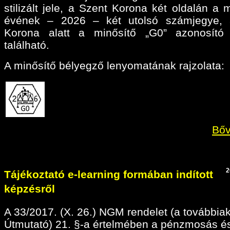
stilizált jele, a Szent Korona két oldalán a 
évének – 2026 – két utolsó számjegye, 
Korona alatt a minősítő „G0” azonosító 
található.
A minősítő bélyegző lenyomatának rajzolata:
Bőv
2
Tájékoztató e-learning formában indított
képzésről
A 33/2017. (X. 26.) NGM rendelet (a továbbia
Útmutató) 21. §-a értelmében a pénzmosás é