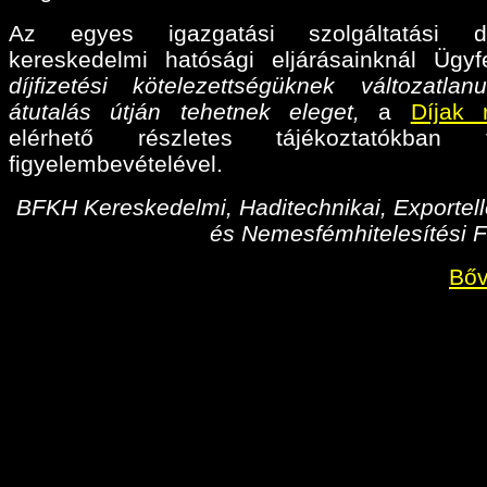
Az egyes igazgatási szolgáltatási díj
kereskedelmi hatósági eljárásainknál Ügyf
díjfizetési kötelezettségüknek változatlan
átutalás útján tehetnek eleget,
a
Díjak 
elérhető részletes tájékoztatókban fo
figyelembevételével.
BFKH Kereskedelmi, Haditechnikai, Exportell
és Nemesfémhitelesítési F
Bőv