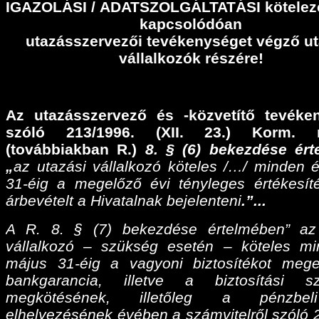
IGAZOLÁSI
/
ADATSZOLGÁLTATÁSI
kötelez
kapcsolódóan
utazásszervezői tevékenységet végző ut
vállalkozók részére!
Az utazásszervező és -közvetítő tevéke
szóló 213/1996. (XII. 23.) Korm. r
(továbbiakban R.)
8. § (6) bekezdése ér
„
az utazási vállalkozó köteles /…/ minden 
31-éig a megelőző évi tényleges értékesíté
árbevételt a Hivatalnak bejelenteni
.”...
A R. 8. § (7) bekezdése értelmében” az
vállalkozó – szükség esetén – köteles m
május 31-éig a vagyoni biztosítékot meg
bankgarancia, illetve a biztosítási sz
megkötésének, illetőleg a pénzbel
elhelyezésének évében a számvitelről szóló 2