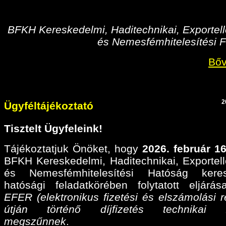
BFKH Kereskedelmi, Haditechnikai, Exportell
és Nemesfémhitelesítési F
Bőv
2
Ügyféltájékoztató
Tisztelt Ügyfeleink!
Tájékoztatjuk Önöket, hogy
2026. február 16
BFKH Kereskedelmi, Haditechnikai, Exportell
és Nemesfémhitelesítési Hatóság keres
hatósági feladatkörében folytatott eljárá
EFER (elektronikus fizetési és elszámolási r
útján történő díjfizetés technikai fel
megszűnnek
.