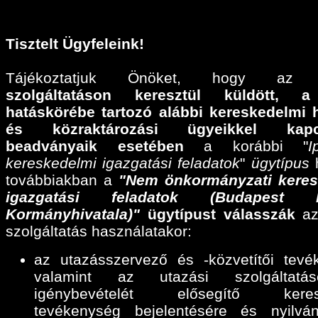
Tisztelt Ügyfeleink!
Tájékoztatjuk Önöket, hogy a
szolgáltatáson keresztül küldött,
a
hatáskörébe tartozó alábbi
kereskedelmi 
és közraktározási ügyeikkel kapcs
beadványaik esetében
a korábbi "
I
kereskedelmi igazgatási feladatok
"
ügytípus
h
továbbiakban a
"Nem önkormányzati keres
igazgatási feladatok (Budapest F
Kormányhivatala)"
ügytípust válasszák
az
szolgáltatás használatakor:
az utazásszervező és -közvetítői tevé
valamint az utazási szolgáltatáse
igénybevételét elősegítő keres
tevékenység bejelentésére és nyilván