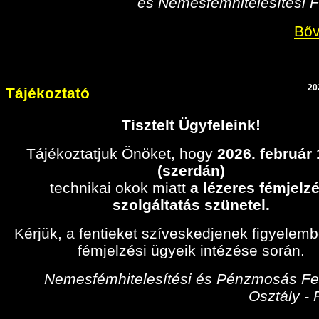
és Nemesfémhitelesítési F
Bőv
20
Tájékoztató
Tisztelt Ügyfeleink!
Tájékoztatjuk Önöket, hogy
2026. február
(szerdán)
technikai okok miatt
a lézeres fémjelzé
szolgáltatás szünetel.
Kérjük, a fentieket szíveskedjenek figyelem
fémjelzési ügyeik intézése során.
Nemesfémhitelesítési és Pénzmosás Fel
Osztály -