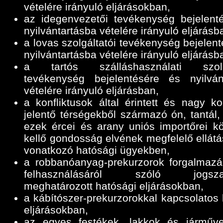
vételére irányuló eljárásokban,
az idegenvezetői tevékenység bejelent
nyilvántartásba vételére irányuló eljárásb
a lovas szolgáltatói tevékenység bejelen
nyilvántartásba vételére irányuló eljárásb
a tartós szálláshasználati szolgá
tevékenység bejelentésére és nyilván
vételére irányuló eljárásban,
a konfliktusok által érintett és nagy ko
jelentő térségekből származó ón, tantál,
ezek ércei és arany uniós importőrei k
kellő gondosság elvének megfelelő ellátá
vonatkozó hatósági ügyekben,
a robbanóanyag-prekurzorok forgalmazá
felhasználásáról szóló jogszab
meghatározott hatósági eljárásokban,
a kábítószer-prekurzorokkal kapcsolatos 
eljárásokban,
az egyes festékek, lakkok és járműve