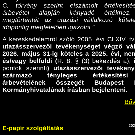
C. törvény szerint elszámolt értékesíté
árbevétel alapján irányadó értékhez
megtörténtét az utazási vállalkozó köte
időpontig megfelelően igazolni.”
A kereskedelemről szóló 2005. évi CLXIV. tv.
utazásszervezői tevékenységet végző vál
2026. május 31-ig köteles a 2025. évi,
nem
és/vagy belföldi (
R. 8. § (3) bekezdés a), il
pontok szerinti
) utazásszervezői tevéken
származó tényleges értékesítési
árbevételének összegét Budapest F
Kormányhivatalának írásban bejelenteni.
Bőv
202
E-papír szolgáltatás