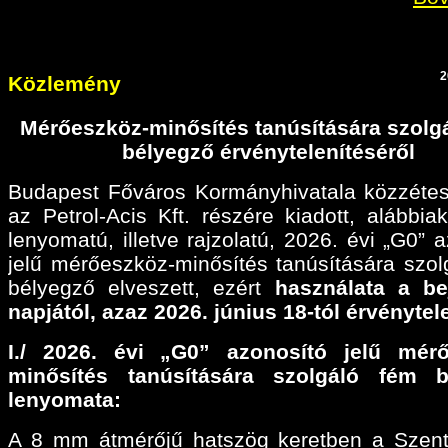
2
Közlemény
Mérőeszköz-minősítés tanúsítására szolg
bélyegző érvénytelenítéséről
Budapest Főváros Kormányhivatala közzétes
az Petrol-Acis Kft. részére kiadott, alábbiak
lenyomatú, illetve rajzolatú, 2026. évi „G0” 
jelű mérőeszköz-minősítés tanúsítására szol
bélyegző elveszett, ezért
használata a be
napjától, azaz 2026. június 18-tól érvénytel
I./ 2026. évi „G0” azonosító jelű mérő
minősítés tanúsítására szolgáló fém b
lenyomata:
A 8 mm átmérőjű hatszög keretben a Szen