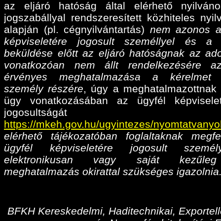
az eljáró hatóság által elérhető nyilván
jogszabállyal rendszeresített közhiteles nyil
alapján (pl. cégnyilvántartás)
nem azonos a
képviseletére jogosult személlyel és a
beküldése előtt az eljáró hatóságnak az ado
vonatkozóan nem állt rendelkezésére az
érvényes meghatalmazása
a kérelmet 
személy részére
, úgy a meghatalmazottnak 
ügy vonatkozásában az ügyfél képvisele
jogosultságá
https://mkeh.gov.hu/ugyintezes/nyomtatvanyo
elérhető tájékozatóban foglaltaknak megfe
ügyfél képviseletére jogosult személ
elektronikusan vagy saját kezűleg
meghatalmazás okirattal szükséges igazolnia
BFKH Kereskedelmi, Haditechnikai, Exportell