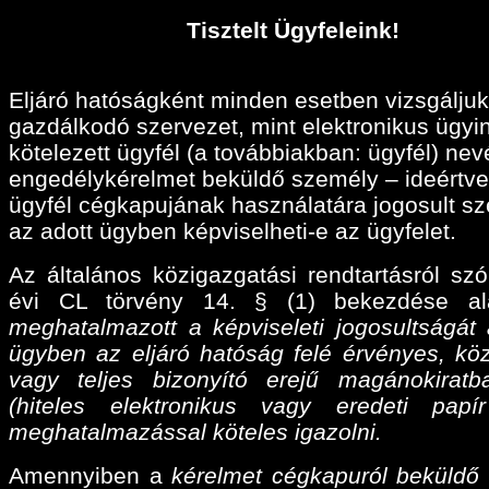
Tisztelt Ügyfeleink!
Eljáró hatóságként minden esetben vizsgáljuk
gazdálkodó szervezet, mint elektronikus ügyi
kötelezett ügyfél (a továbbiakban: ügyfél) ne
engedélykérelmet beküldő személy – ideértve
ügyfél cégkapujának használatára jogosult sz
az adott ügyben képviselheti-e az ügyfelet.
Az általános közigazgatási rendtartásról szó
évi CL törvény 14. § (1) bekezdése a
meghatalmazott a képviseleti jogosultságát 
ügyben az eljáró hatóság felé érvényes, köz
vagy teljes bizonyító erejű magánokiratba
(hiteles elektronikus vagy eredeti papí
meghatalmazással köteles igazolni.
Amennyiben a
kérelmet cégkapuról beküldő