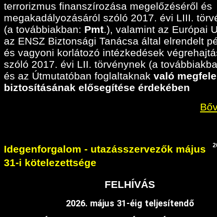
terrorizmus finanszírozása megelőzéséről és
megakadályozásáról szóló 2017. évi LIII. tör
(a továbbiakban:
Pmt
.), valamint az Európai 
az ENSZ Biztonsági Tanácsa által elrendelt p
és vagyoni korlátozó intézkedések végrehajtá
szóló 2017. évi LII. törvénynek (a továbbiakban
és az Útmutatóban foglaltaknak
való megfele
biztosításának elősegítése érdekében
Bőv
2
Idegenforgalom - utazásszervezők május
31-i kötelezettsége
FELHÍVÁS
2026. május 31-éig teljesítendő