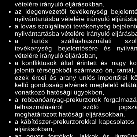
vételére irányuló eljárásokban,
az idegenvezetői tevékenység bejelent
nyilvántartásba vételére irányuló eljárásb
a lovas szolgáltatói tevékenység bejelen
nyilvántartásba vételére irányuló eljárásb
a tartós szálláshasználati szolgá
tevékenység bejelentésére és nyilván
vételére irányuló eljárásban,
a konfliktusok által érintett és nagy ko
jelentő térségekből származó ón, tantál,
ezek ércei és arany uniós importőrei k
kellő gondosság elvének megfelelő ellátá
vonatkozó hatósági ügyekben,
a robbanóanyag-prekurzorok forgalmazá
felhasználásáról szóló jogszab
meghatározott hatósági eljárásokban,
a kábítószer-prekurzorokkal kapcsolatos 
eljárásokban,
az egyes festékek, lakkok és járműve