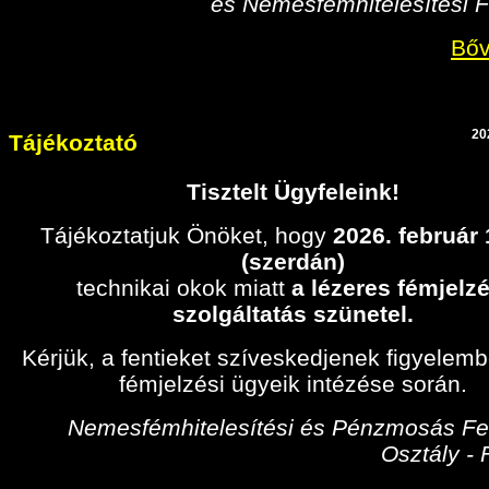
és Nemesfémhitelesítési F
Bőv
20
Tájékoztató
Tisztelt Ügyfeleink!
Tájékoztatjuk Önöket, hogy
2026. február
(szerdán)
technikai okok miatt
a lézeres fémjelzé
szolgáltatás szünetel.
Kérjük, a fentieket szíveskedjenek figyelem
fémjelzési ügyeik intézése során.
Nemesfémhitelesítési és Pénzmosás Fel
Osztály -