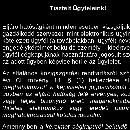
Tisztelt Ügyfeleink!
Eljáró hatóságként minden esetben vizsgáljuk
gazdálkodó szervezet, mint elektronikus ügyi
kötelezett ügyfél (a továbbiakban: ügyfél) ne
engedélykérelmet beküldő személy – ideértve
ügyfél cégkapujának használatára jogosult sz
az adott ügyben képviselheti-e az ügyfelet.
Az általános közigazgatási rendtartásról szó
évi CL törvény 14. § (1) bekezdése a
meghatalmazott a képviseleti jogosultságát 
ügyben az eljáró hatóság felé érvényes, köz
vagy teljes bizonyító erejű magánokiratba
(hiteles elektronikus vagy eredeti papí
meghatalmazással köteles igazolni.
Amennyiben a
kérelmet cégkapuról beküldő