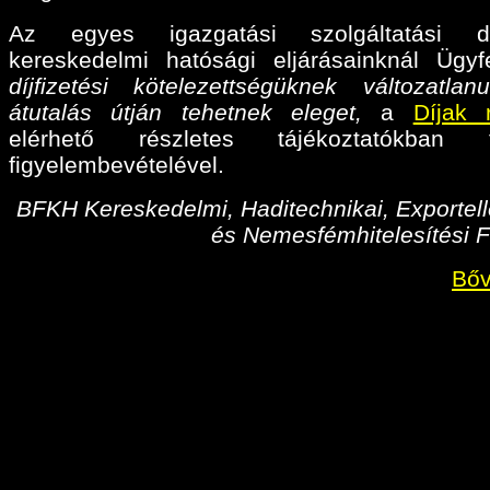
Az egyes igazgatási szolgáltatási díj
kereskedelmi hatósági eljárásainknál Ügyf
díjfizetési kötelezettségüknek változatlan
átutalás útján tehetnek eleget,
a
Díjak 
elérhető részletes tájékoztatókban fo
figyelembevételével.
BFKH Kereskedelmi, Haditechnikai, Exportell
és Nemesfémhitelesítési F
Bőv