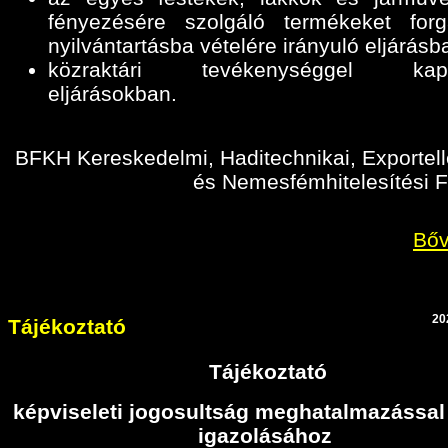
fényezésére szolgáló termékeket for
nyilvántartásba vételére irányuló eljárásb
közraktári tevékenységgel kapc
eljárásokban
.
BFKH Kereskedelmi, Haditechnikai, Exportell
és Nemesfémhitelesítési F
Bőv
20
Tájékoztató
Tájékoztató
képviseleti jogosultság meghatalmazással
igazolásához