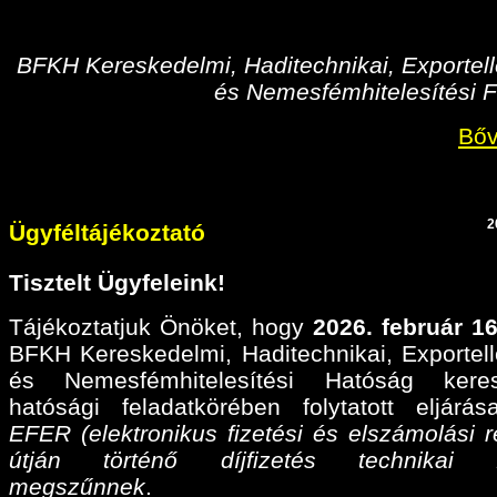
BFKH Kereskedelmi, Haditechnikai, Exportell
és Nemesfémhitelesítési F
Bőv
2
Ügyféltájékoztató
Tisztelt Ügyfeleink!
Tájékoztatjuk Önöket, hogy
2026. február 16
BFKH Kereskedelmi, Haditechnikai, Exportell
és Nemesfémhitelesítési Hatóság keres
hatósági feladatkörében folytatott eljárá
EFER (elektronikus fizetési és elszámolási r
útján történő díjfizetés technikai fel
megszűnnek
.