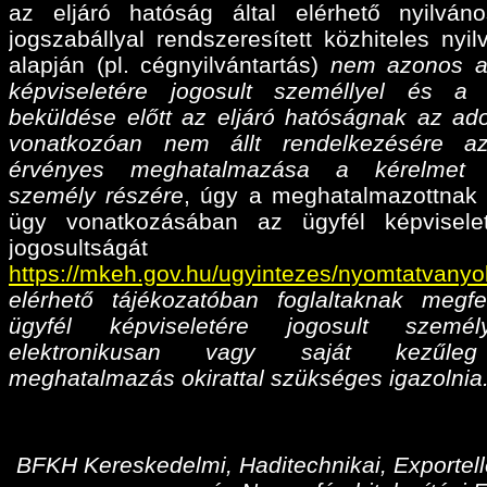
az eljáró hatóság által elérhető nyilván
jogszabállyal rendszeresített közhiteles nyil
alapján (pl. cégnyilvántartás)
nem azonos a
képviseletére jogosult személlyel és a
beküldése előtt az eljáró hatóságnak az ado
vonatkozóan nem állt rendelkezésére az
érvényes meghatalmazása
a kérelmet 
személy részére
, úgy a meghatalmazottnak 
ügy vonatkozásában az ügyfél képvisele
jogosultságá
https://mkeh.gov.hu/ugyintezes/nyomtatvanyo
elérhető tájékozatóban foglaltaknak megfe
ügyfél képviseletére jogosult személ
elektronikusan vagy saját kezűleg
meghatalmazás okirattal szükséges igazolnia
BFKH Kereskedelmi, Haditechnikai, Exportell