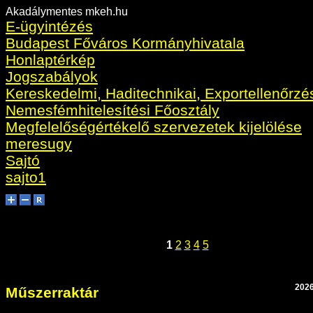
Akadálymentes mkeh.hu
E-ügyintézés
Budapest Főváros Kormányhivatala
Honlaptérkép
Jogszabályok
Kereskedelmi, Haditechnikai, Exportellenőrzé
Nemesfémhitelesítési Főosztály
Megfelelőségértékelő szervezetek kijelölése
meresugy
Sajtó
sajto1
1
2
3
4
5
2026
Műszerraktár