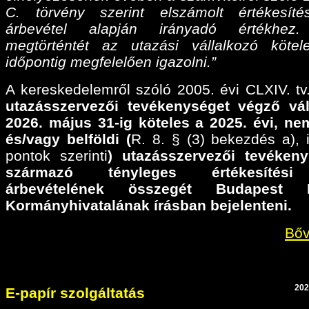
C. törvény szerint elszámolt értékesíté
árbevétel alapján irányadó értékhez
megtörténtét az utazási vállalkozó köte
időpontig megfelelően igazolni.”
A kereskedelemről szóló 2005. évi CLXIV. tv.
utazásszervezői tevékenységet végző vál
2026. május 31-ig köteles a 2025. évi,
nem
és/vagy belföldi (
R. 8. § (3) bekezdés a), il
pontok szerinti
) utazásszervezői tevéken
származó tényleges értékesítési
árbevételének összegét Budapest F
Kormányhivatalának írásban bejelenteni.
Bőv
202
E-papír szolgáltatás