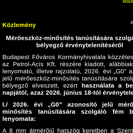
2
Közlemény
Mérőeszköz-minősítés tanúsítására szolg
bélyegző érvénytelenítéséről
Budapest Főváros Kormányhivatala közzétes
az Petrol-Acis Kft. részére kiadott, alábbiak
lenyomatú, illetve rajzolatú, 2026. évi „G0” 
jelű mérőeszköz-minősítés tanúsítására szol
bélyegző elveszett, ezért
használata a be
napjától, azaz 2026. június 18-tól érvénytel
I./ 2026. évi „G0” azonosító jelű mérő
minősítés tanúsítására szolgáló fém b
lenyomata:
A 8 mm átmérőjű hatszög keretben a Szen