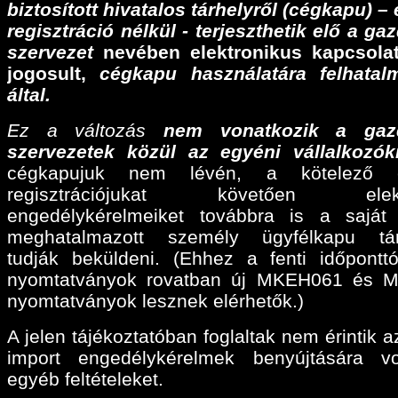
biztosított hivatalos tárhelyről (cégkapu) –
regisztráció nélkül - terjeszthetik elő a ga
szervezet
nevében elektronikus kapcsolat
jogosult,
cégkapu használatára felhatalm
által.
Ez a változás
nem vonatkozik a gaz
szervezetek közül az egyéni vállalkozók
cégkapujuk nem lévén, a kötelező e
regisztrációjukat követően elektr
engedélykérelmeiket továbbra is a sajá
meghatalmazott személy ügyfélkapu tárh
tudják beküldeni. (Ehhez a fenti időpontt
nyomtatványok rovatban új MKEH061 és 
nyomtatványok lesznek elérhetők.)
A jelen tájékoztatóban foglaltak nem érintik a
import engedélykérelmek benyújtására v
egyéb feltételeket.