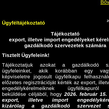
Bőv
2
Ügyféltájékoztató
Tájékoztató
export, illetve import engedélyeket kér
gazdálkodó szervezetek számára
Tisztelt Ügyfeleink!
Tájékoztatjuk azokat a gazdálkodó sz
ügyfeleinket, akik korábban egy va
képviseletre jogosult ügyfélkapu felhaszná
előzetes regisztrációját kérték az export, illet
engedélykérelmeiknek ügyfélkapuról 
beküldése céljából, hogy
2026. február 15
export, illetve import engedélykére
kizárólag a gazdálkodó szervezet 