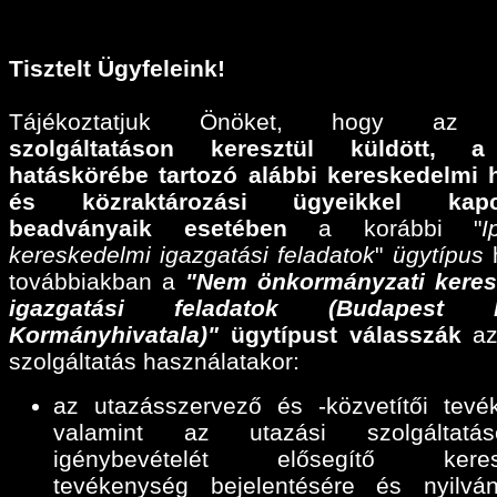
Tisztelt Ügyfeleink!
Tájékoztatjuk Önöket, hogy a
szolgáltatáson keresztül küldött,
a
hatáskörébe tartozó alábbi
kereskedelmi 
és közraktározási ügyeikkel kapcs
beadványaik esetében
a korábbi "
I
kereskedelmi igazgatási feladatok
"
ügytípus
h
továbbiakban a
"Nem önkormányzati keres
igazgatási feladatok (Budapest F
Kormányhivatala)"
ügytípust válasszák
az
szolgáltatás használatakor:
az utazásszervező és -közvetítői tevé
valamint az utazási szolgáltatáse
igénybevételét elősegítő keres
tevékenység bejelentésére és nyilván