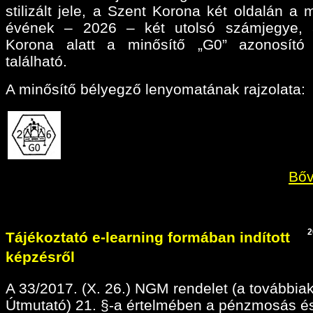
stilizált jele, a Szent Korona két oldalán a 
évének – 2026 – két utolsó számjegye, 
Korona alatt a minősítő „G0” azonosító 
található.
A minősítő bélyegző lenyomatának rajzolata:
Bőv
2
Tájékoztató e-learning formában indított
képzésről
A 33/2017. (X. 26.) NGM rendelet (a továbbia
Útmutató) 21. §-a értelmében a pénzmosás é