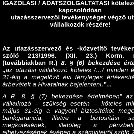
IGAZOLÁSI
/
ADATSZOLGÁLTATÁSI
kötelez
kapcsolódóan
utazásszervezői tevékenységet végző ut
vállalkozók részére!
Az utazásszervező és -közvetítő tevéke
szóló 213/1996. (XII. 23.) Korm. r
(továbbiakban R.)
8. § (6) bekezdése ér
„
az utazási vállalkozó köteles /…/ minden 
31-éig a megelőző évi tényleges értékesíté
árbevételt a Hivatalnak bejelenteni
.”...
A R. 8. § (7) bekezdése értelmében” az
vállalkozó – szükség esetén – köteles m
május 31-éig a vagyoni biztosítékot meg
bankgarancia, illetve a biztosítási sz
megkötésének, illetőleg a pénzbel
elhelyezésének évében a számvitelről szóló 2