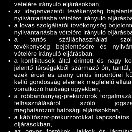
vételére irányuló eljárásokban,
az idegenvezetői tevékenység bejelent
nyilvántartásba vételére irányuló eljárásb
a lovas szolgáltatói tevékenység bejelen
nyilvántartásba vételére irányuló eljárásb
a tartós szálláshasználati szolgá
tevékenység bejelentésére és nyilván
vételére irányuló eljárásban,
a konfliktusok által érintett és nagy ko
jelentő térségekből származó ón, tantál,
ezek ércei és arany uniós importőrei k
kellő gondosság elvének megfelelő ellátá
vonatkozó hatósági ügyekben,
a robbanóanyag-prekurzorok forgalmazá
felhasználásáról szóló jogszab
meghatározott hatósági eljárásokban,
a kábítószer-prekurzorokkal kapcsolatos 
eljárásokban,
az egyes festékek, lakkok és járműve