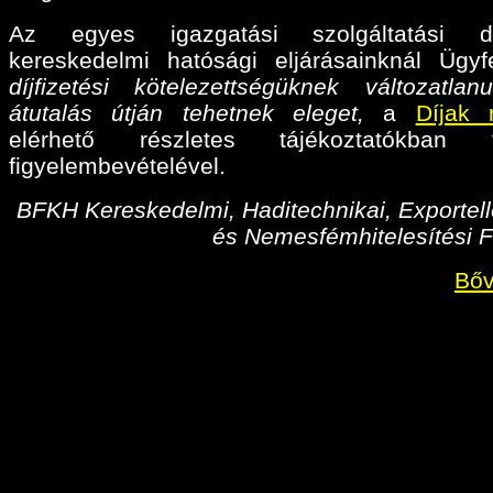
Az egyes igazgatási szolgáltatási díj
kereskedelmi hatósági eljárásainknál Ügyf
díjfizetési kötelezettségüknek változatlan
átutalás útján tehetnek eleget,
a
Díjak 
elérhető részletes tájékoztatókban fo
figyelembevételével.
BFKH Kereskedelmi, Haditechnikai, Exportell
és Nemesfémhitelesítési F
Bőv