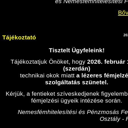
és Nemesfémhitelesítési F
Bőv
20
Tájékoztató
Tisztelt Ügyfeleink!
Tájékoztatjuk Önöket, hogy
2026. február
(szerdán)
technikai okok miatt
a lézeres fémjelzé
szolgáltatás szünetel.
Kérjük, a fentieket szíveskedjenek figyelem
fémjelzési ügyeik intézése során.
Nemesfémhitelesítési és Pénzmosás Fel
Osztály -