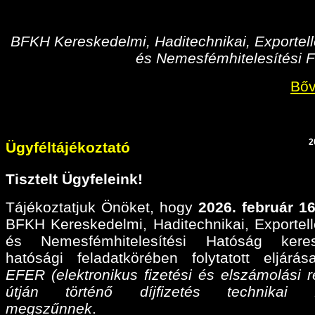
BFKH Kereskedelmi, Haditechnikai, Exportell
és Nemesfémhitelesítési F
Bőv
2
Ügyféltájékoztató
Tisztelt Ügyfeleink!
Tájékoztatjuk Önöket, hogy
2026. február 16
BFKH Kereskedelmi, Haditechnikai, Exportell
és Nemesfémhitelesítési Hatóság keres
hatósági feladatkörében folytatott eljárá
EFER (elektronikus fizetési és elszámolási r
útján történő díjfizetés technikai fel
megszűnnek
.