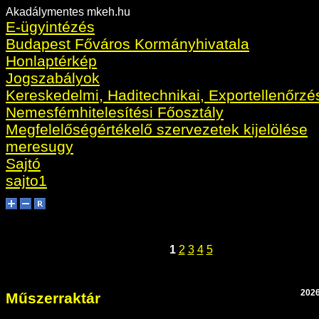
Akadálymentes mkeh.hu
E-ügyintézés
Budapest Főváros Kormányhivatala
Honlaptérkép
Jogszabályok
Kereskedelmi, Haditechnikai, Exportellenőrzé
Nemesfémhitelesítési Főosztály
Megfelelőségértékelő szervezetek kijelölése
meresugy
Sajtó
sajto1
1
2
3
4
5
2026
Műszerraktár