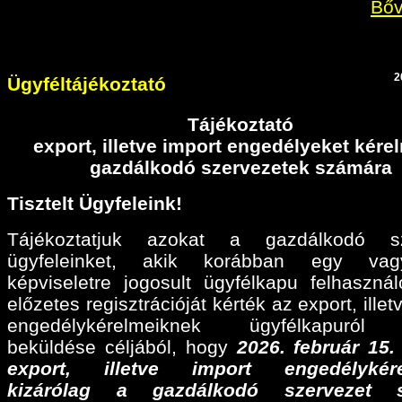
Bőv
2
Ügyféltájékoztató
Tájékoztató
export, illetve import engedélyeket kér
gazdálkodó szervezetek számára
Tisztelt Ügyfeleink!
Tájékoztatjuk azokat a gazdálkodó sz
ügyfeleinket, akik korábban egy va
képviseletre jogosult ügyfélkapu felhaszná
előzetes regisztrációját kérték az export, illet
engedélykérelmeiknek ügyfélkapuról 
beküldése céljából, hogy
2026. február 15
export, illetve import engedélykére
kizárólag a gazdálkodó szervezet 