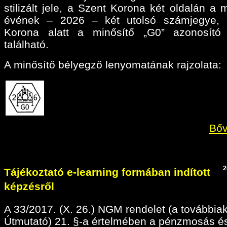
stilizált jele, a Szent Korona két oldalán a 
évének – 2026 – két utolsó számjegye, 
Korona alatt a minősítő „G0” azonosító 
található.
A minősítő bélyegző lenyomatának rajzolata:
Bőv
2
Tájékoztató e-learning formában indított
képzésről
A 33/2017. (X. 26.) NGM rendelet (a továbbia
Útmutató) 21. §-a értelmében a pénzmosás é