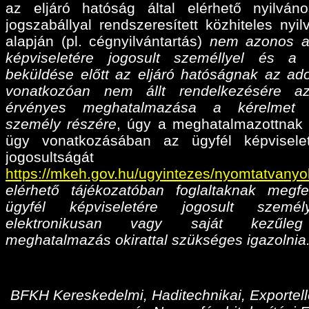
az eljáró hatóság által elérhető nyilván
jogszabállyal rendszeresített közhiteles nyil
alapján (pl. cégnyilvántartás)
nem azonos a
képviseletére jogosult személlyel és a
beküldése előtt az eljáró hatóságnak az ado
vonatkozóan nem állt rendelkezésére az
érvényes meghatalmazása
a kérelmet 
személy részére
, úgy a meghatalmazottnak 
ügy vonatkozásában az ügyfél képvisele
jogosultságá
https://mkeh.gov.hu/ugyintezes/nyomtatvanyo
elérhető tájékozatóban foglaltaknak megfe
ügyfél képviseletére jogosult személ
elektronikusan vagy saját kezűleg
meghatalmazás okirattal szükséges igazolnia
BFKH Kereskedelmi, Haditechnikai, Exportell