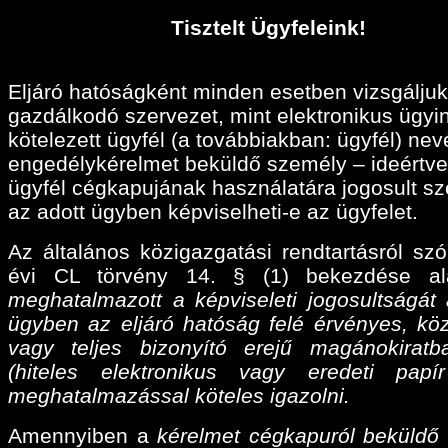
Tisztelt Ügyfeleink!
Eljáró hatóságként minden esetben vizsgáljuk
gazdálkodó szervezet, mint elektronikus ügyi
kötelezett ügyfél (a továbbiakban: ügyfél) ne
engedélykérelmet beküldő személy – ideértve
ügyfél cégkapujának használatára jogosult sz
az adott ügyben képviselheti-e az ügyfelet.
Az általános közigazgatási rendtartásról szó
évi CL törvény 14. § (1) bekezdése a
meghatalmazott a képviseleti jogosultságát 
ügyben az eljáró hatóság felé érvényes, köz
vagy teljes bizonyító erejű magánokiratba
(hiteles elektronikus vagy eredeti papí
meghatalmazással köteles igazolni.
Amennyiben a
kérelmet cégkapuról beküldő