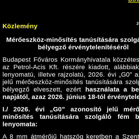
2
Közlemény
Mérőeszköz-minősítés tanúsítására szolg
bélyegző érvénytelenítéséről
Budapest Főváros Kormányhivatala közzétes
az Petrol-Acis Kft. részére kiadott, alábbiak
lenyomatú, illetve rajzolatú, 2026. évi „G0” 
jelű mérőeszköz-minősítés tanúsítására szol
bélyegző elveszett, ezért
használata a be
napjától, azaz 2026. június 18-tól érvénytel
I./ 2026. évi „G0” azonosító jelű mérő
minősítés tanúsítására szolgáló fém b
lenyomata:
A 8 mm átmérőjű hatszög keretben a Szen