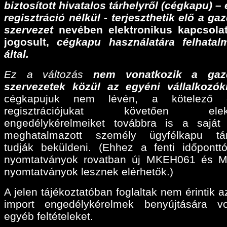
biztosított hivatalos tárhelyről (cégkapu) –
regisztráció nélkül - terjeszthetik elő a ga
szervezet
nevében elektronikus kapcsolat
jogosult,
cégkapu használatára felhatalm
által.
Ez a változás
nem vonatkozik a gaz
szervezetek közül az egyéni vállalkozók
cégkapujuk nem lévén, a kötelező e
regisztrációjukat követően elektr
engedélykérelmeiket továbbra is a sajá
meghatalmazott személy ügyfélkapu tárh
tudják beküldeni. (Ehhez a fenti időpontt
nyomtatványok rovatban új MKEH061 és 
nyomtatványok lesznek elérhetők.)
A jelen tájékoztatóban foglaltak nem érintik a
import engedélykérelmek benyújtására v
egyéb feltételeket.