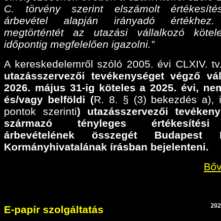
C. törvény szerint elszámolt értékesíté
árbevétel alapján irányadó értékhez
megtörténtét az utazási vállalkozó köte
időpontig megfelelően igazolni.”
A kereskedelemről szóló 2005. évi CLXIV. tv.
utazásszervezői tevékenységet végző vál
2026. május 31-ig köteles a 2025. évi,
nem
és/vagy belföldi (
R. 8. § (3) bekezdés a), il
pontok szerinti
) utazásszervezői tevéken
származó tényleges értékesítési
árbevételének összegét Budapest F
Kormányhivatalának írásban bejelenteni.
Bőv
202
E-papír szolgáltatás