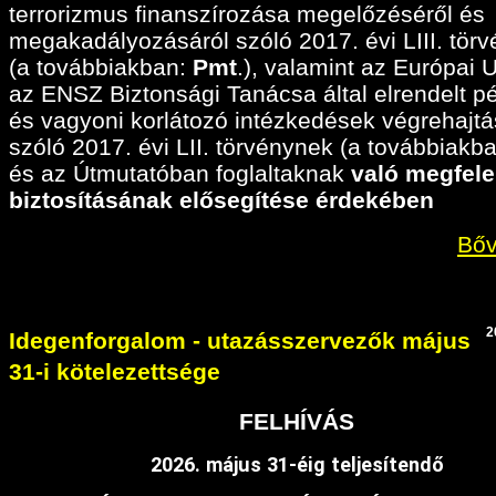
terrorizmus finanszírozása megelőzéséről és
megakadályozásáról szóló 2017. évi LIII. tör
(a továbbiakban:
Pmt
.), valamint az Európai 
az ENSZ Biztonsági Tanácsa által elrendelt p
és vagyoni korlátozó intézkedések végrehajtá
szóló 2017. évi LII. törvénynek (a továbbiakban
és az Útmutatóban foglaltaknak
való megfele
biztosításának elősegítése érdekében
Bőv
2
Idegenforgalom - utazásszervezők május
31-i kötelezettsége
FELHÍVÁS
2026. május 31-éig teljesítendő