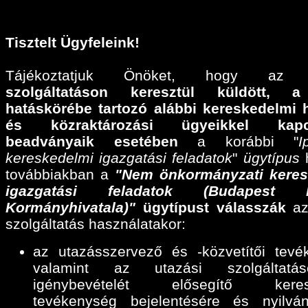
Tisztelt Ügyfeleink!
Tájékoztatjuk Önöket, hogy a
szolgáltatáson keresztül küldött,
a
hatáskörébe tartozó alábbi
kereskedelmi 
és közraktározási ügyeikkel kapcs
beadványaik esetében
a korábbi "
I
kereskedelmi igazgatási feladatok
"
ügytípus
h
továbbiakban a
"Nem önkormányzati keres
igazgatási feladatok (Budapest F
Kormányhivatala)"
ügytípust válasszák
az
szolgáltatás használatakor:
az utazásszervező és -közvetítői tevé
valamint az utazási szolgáltatáse
igénybevételét elősegítő keres
tevékenység bejelentésére és nyilván