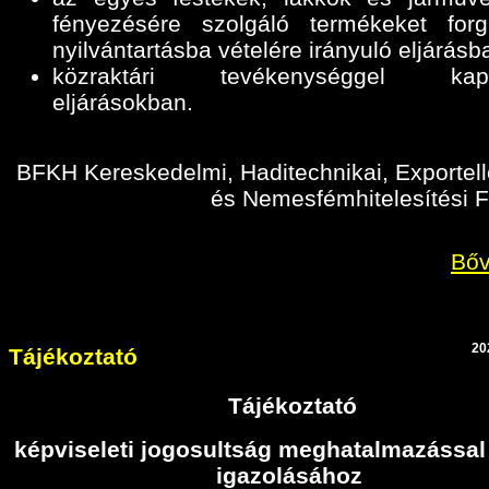
fényezésére szolgáló termékeket for
nyilvántartásba vételére irányuló eljárásb
közraktári tevékenységgel kapc
eljárásokban
.
BFKH Kereskedelmi, Haditechnikai, Exportell
és Nemesfémhitelesítési F
Bőv
20
Tájékoztató
Tájékoztató
képviseleti jogosultság meghatalmazással
igazolásához