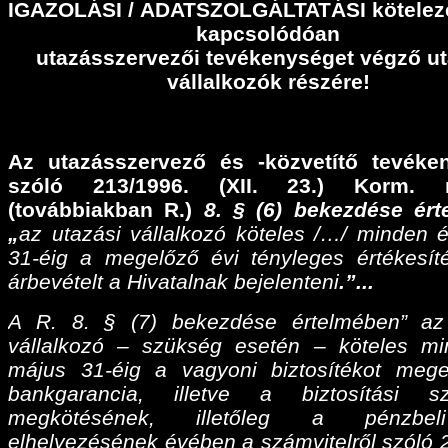
IGAZOLÁSI
/
ADATSZOLGÁLTATÁSI
kötelez
kapcsolódóan
utazásszervezői tevékenységet végző ut
vállalkozók részére!
Az utazásszervező és -közvetítő tevéke
szóló 213/1996. (XII. 23.) Korm. r
(továbbiakban R.)
8. § (6) bekezdése ér
„
az utazási vállalkozó köteles /…/ minden 
31-éig a megelőző évi tényleges értékesíté
árbevételt a Hivatalnak bejelenteni
.”...
A R. 8. § (7) bekezdése értelmében” az
vállalkozó – szükség esetén – köteles m
május 31-éig a vagyoni biztosítékot meg
bankgarancia, illetve a biztosítási sz
megkötésének, illetőleg a pénzbel
elhelyezésének évében a számvitelről szóló 2