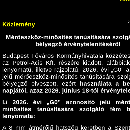
2
Közlemény
Mérőeszköz-minősítés tanúsítására szolg
bélyegző érvénytelenítéséről
Budapest Főváros Kormányhivatala közzétes
az Petrol-Acis Kft. részére kiadott, alábbiak
lenyomatú, illetve rajzolatú, 2026. évi „G0” 
jelű mérőeszköz-minősítés tanúsítására szol
bélyegző elveszett, ezért
használata a be
napjától, azaz 2026. június 18-tól érvénytel
I./ 2026. évi „G0” azonosító jelű mérő
minősítés tanúsítására szolgáló fém b
lenyomata:
A 8 mm átmérőjű hatszög keretben a Szen