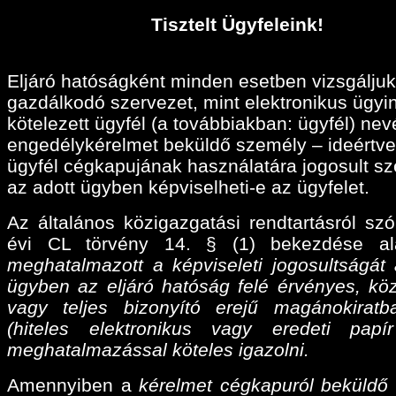
Tisztelt Ügyfeleink!
Eljáró hatóságként minden esetben vizsgáljuk
gazdálkodó szervezet, mint elektronikus ügyi
kötelezett ügyfél (a továbbiakban: ügyfél) ne
engedélykérelmet beküldő személy – ideértve
ügyfél cégkapujának használatára jogosult sz
az adott ügyben képviselheti-e az ügyfelet.
Az általános közigazgatási rendtartásról szó
évi CL törvény 14. § (1) bekezdése a
meghatalmazott a képviseleti jogosultságát 
ügyben az eljáró hatóság felé érvényes, köz
vagy teljes bizonyító erejű magánokiratba
(hiteles elektronikus vagy eredeti papí
meghatalmazással köteles igazolni.
Amennyiben a
kérelmet cégkapuról beküldő