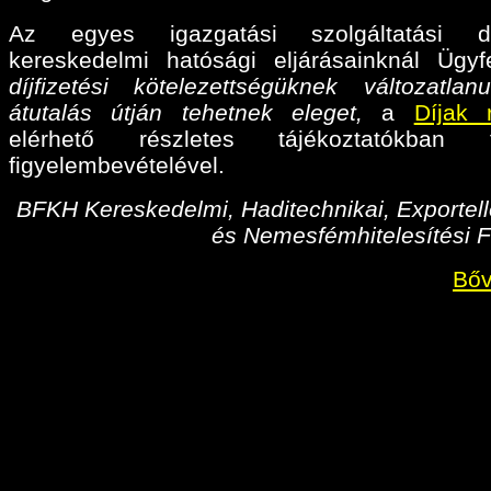
Az egyes igazgatási szolgáltatási díj
kereskedelmi hatósági eljárásainknál Ügyf
díjfizetési kötelezettségüknek változatlan
átutalás útján tehetnek eleget,
a
Díjak 
elérhető részletes tájékoztatókban fo
figyelembevételével.
BFKH Kereskedelmi, Haditechnikai, Exportell
és Nemesfémhitelesítési F
Bőv