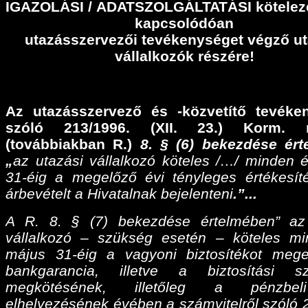
IGAZOLÁSI
/
ADATSZOLGÁLTATÁSI
kötelez
kapcsolódóan
utazásszervezői tevékenységet végző ut
vállalkozók részére!
Az utazásszervező és -közvetítő tevéke
szóló 213/1996. (XII. 23.) Korm. r
(továbbiakban R.)
8. § (6) bekezdése ér
„
az utazási vállalkozó köteles /…/ minden 
31-éig a megelőző évi tényleges értékesíté
árbevételt a Hivatalnak bejelenteni
.”...
A R. 8. § (7) bekezdése értelmében” az
vállalkozó – szükség esetén – köteles m
május 31-éig a vagyoni biztosítékot meg
bankgarancia, illetve a biztosítási sz
megkötésének, illetőleg a pénzbel
elhelyezésének évében a számvitelről szóló 2