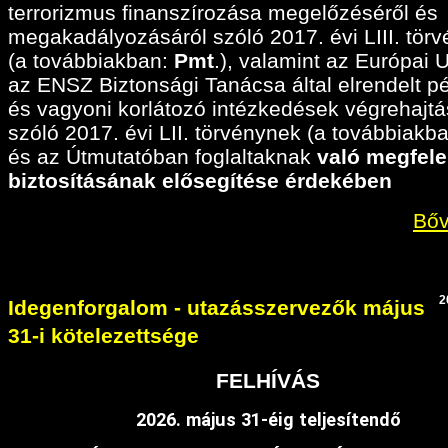
terrorizmus finanszírozása megelőzéséről és
megakadályozásáról szóló 2017. évi LIII. tör
(a továbbiakban:
Pmt
.), valamint az Európai 
az ENSZ Biztonsági Tanácsa által elrendelt p
és vagyoni korlátozó intézkedések végrehajtá
szóló 2017. évi LII. törvénynek (a továbbiakban
és az Útmutatóban foglaltaknak
való megfele
biztosításának elősegítése érdekében
Bőv
2
Idegenforgalom - utazásszervezők május
31-i kötelezettsége
FELHÍVÁS
2026. május 31-éig teljesítendő