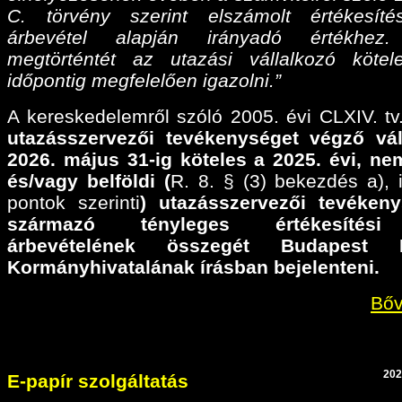
C. törvény szerint elszámolt értékesíté
árbevétel alapján irányadó értékhez
megtörténtét az utazási vállalkozó köte
időpontig megfelelően igazolni.”
A kereskedelemről szóló 2005. évi CLXIV. tv.
utazásszervezői tevékenységet végző vál
2026. május 31-ig köteles a 2025. évi,
nem
és/vagy belföldi (
R. 8. § (3) bekezdés a), il
pontok szerinti
) utazásszervezői tevéken
származó tényleges értékesítési
árbevételének összegét Budapest F
Kormányhivatalának írásban bejelenteni.
Bőv
202
E-papír szolgáltatás