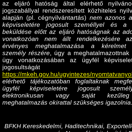
az eljáró hatóság által elérhető nyilván
jogszabállyal rendszeresített közhiteles nyil
alapján (pl. cégnyilvántartás)
nem azonos a
képviseletére jogosult személlyel és a
beküldése előtt az eljáró hatóságnak az ado
vonatkozóan nem állt rendelkezésére az
érvényes meghatalmazása
a kérelmet 
személy részére
, úgy a meghatalmazottnak 
ügy vonatkozásában az ügyfél képvisele
jogosultságá
https://mkeh.gov.hu/ugyintezes/nyomtatvanyo
elérhető tájékozatóban foglaltaknak megfe
ügyfél képviseletére jogosult személ
elektronikusan vagy saját kezűleg
meghatalmazás okirattal szükséges igazolnia
BFKH Kereskedelmi, Haditechnikai, Exportell