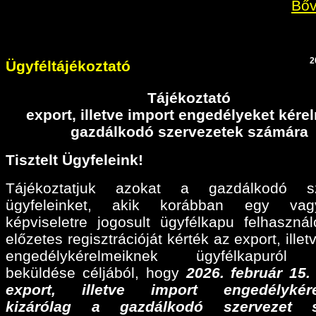
Bőv
2
Ügyféltájékoztató
Tájékoztató
export, illetve import engedélyeket kér
gazdálkodó szervezetek számára
Tisztelt Ügyfeleink!
Tájékoztatjuk azokat a gazdálkodó sz
ügyfeleinket, akik korábban egy va
képviseletre jogosult ügyfélkapu felhaszná
előzetes regisztrációját kérték az export, illet
engedélykérelmeiknek ügyfélkapuról 
beküldése céljából, hogy
2026. február 15
export, illetve import engedélykére
kizárólag a gazdálkodó szervezet 