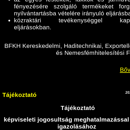
fényezésére szolgáló termékeket for
nyilvántartásba vételére irányuló eljárásb
közraktári tevékenységgel kapc
eljárásokban
.
BFKH Kereskedelmi, Haditechnikai, Exportell
és Nemesfémhitelesítési F
Bőv
20
Tájékoztató
Tájékoztató
képviseleti jogosultság meghatalmazással
igazolásához