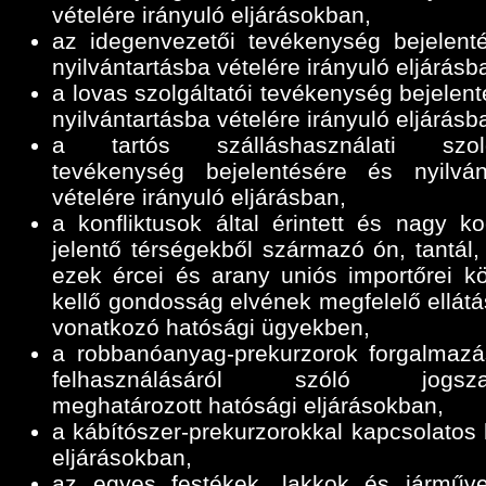
vételére irányuló eljárásokban,
az idegenvezetői tevékenység bejelent
nyilvántartásba vételére irányuló eljárásb
a lovas szolgáltatói tevékenység bejelen
nyilvántartásba vételére irányuló eljárásb
a tartós szálláshasználati szolgá
tevékenység bejelentésére és nyilván
vételére irányuló eljárásban,
a konfliktusok által érintett és nagy ko
jelentő térségekből származó ón, tantál,
ezek ércei és arany uniós importőrei k
kellő gondosság elvének megfelelő ellátá
vonatkozó hatósági ügyekben,
a robbanóanyag-prekurzorok forgalmazá
felhasználásáról szóló jogszab
meghatározott hatósági eljárásokban,
a kábítószer-prekurzorokkal kapcsolatos 
eljárásokban,
az egyes festékek, lakkok és járműve