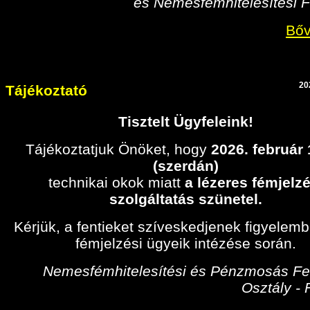
és Nemesfémhitelesítési F
Bőv
20
Tájékoztató
Tisztelt Ügyfeleink!
Tájékoztatjuk Önöket, hogy
2026. február
(szerdán)
technikai okok miatt
a lézeres fémjelzé
szolgáltatás szünetel.
Kérjük, a fentieket szíveskedjenek figyelem
fémjelzési ügyeik intézése során.
Nemesfémhitelesítési és Pénzmosás Fel
Osztály -