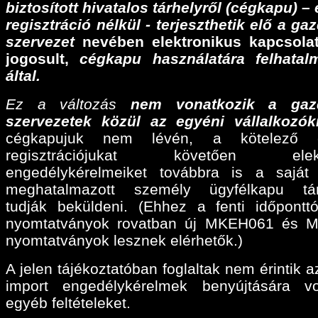
biztosított hivatalos tárhelyről (cégkapu) –
regisztráció nélkül - terjeszthetik elő a ga
szervezet
nevében elektronikus kapcsolat
jogosult,
cégkapu használatára felhatalm
által.
Ez a változás
nem vonatkozik a gaz
szervezetek közül az egyéni vállalkozók
cégkapujuk nem lévén, a kötelező e
regisztrációjukat követően elektr
engedélykérelmeiket továbbra is a sajá
meghatalmazott személy ügyfélkapu tárh
tudják beküldeni. (Ehhez a fenti időpontt
nyomtatványok rovatban új MKEH061 és 
nyomtatványok lesznek elérhetők.)
A jelen tájékoztatóban foglaltak nem érintik a
import engedélykérelmek benyújtására v
egyéb feltételeket.