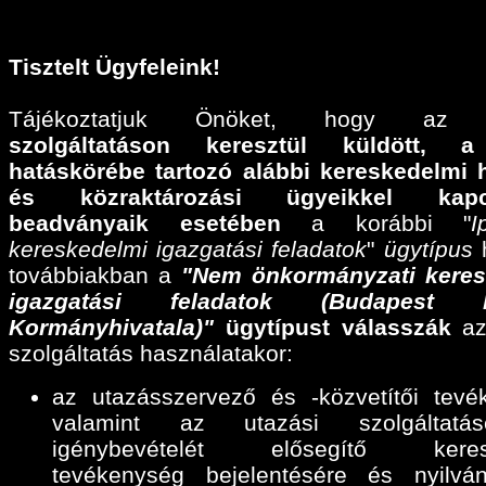
Tisztelt Ügyfeleink!
Tájékoztatjuk Önöket, hogy a
szolgáltatáson keresztül küldött,
a
hatáskörébe tartozó alábbi
kereskedelmi 
és közraktározási ügyeikkel kapcs
beadványaik esetében
a korábbi "
I
kereskedelmi igazgatási feladatok
"
ügytípus
h
továbbiakban a
"Nem önkormányzati keres
igazgatási feladatok (Budapest F
Kormányhivatala)"
ügytípust válasszák
az
szolgáltatás használatakor:
az utazásszervező és -közvetítői tevé
valamint az utazási szolgáltatáse
igénybevételét elősegítő keres
tevékenység bejelentésére és nyilván