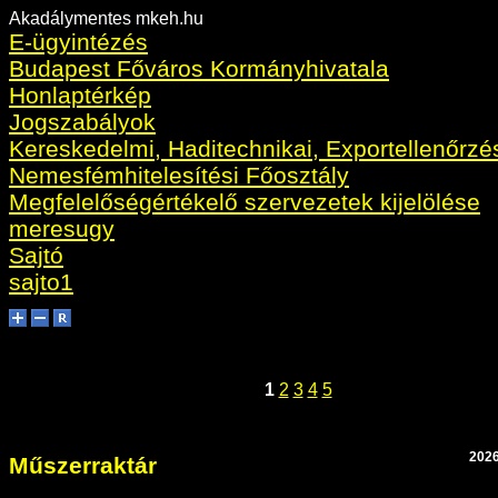
Akadálymentes mkeh.hu
E-ügyintézés
Budapest Főváros Kormányhivatala
Honlaptérkép
Jogszabályok
Kereskedelmi, Haditechnikai, Exportellenőrzé
Nemesfémhitelesítési Főosztály
Megfelelőségértékelő szervezetek kijelölése
meresugy
Sajtó
sajto1
1
2
3
4
5
2026
Műszerraktár