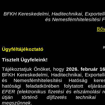
BFKH Kereskedelmi, Haditechnikai, Exportell
és Nemesfémhitelesítési F
Bőv
2
Ügyféltájékoztató
Tisztelt Ügyfeleink!
Tájékoztatjuk Önöket, hogy
2026. február 16
BFKH Kereskedelmi, Haditechnikai, Exportell
és Nemesfémhitelesítési Hatóság keres
hatósági feladatkörében folytatott eljárá
EFER (elektronikus fizetési és elszámolási r
útján történő díjfizetés technikai fel
megszűnnek
.