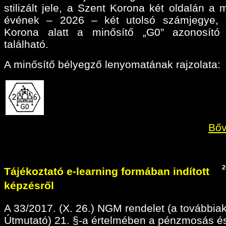
stilizált jele, a Szent Korona két oldalán a 
évének – 2026 – két utolsó számjegye, 
Korona alatt a minősítő „G0” azonosító 
található.
A minősítő bélyegző lenyomatának rajzolata:
Bőv
2
Tájékoztató e-learning formában indított
képzésről
A 33/2017. (X. 26.) NGM rendelet (a továbbia
Útmutató) 21. §-a értelmében a pénzmosás é