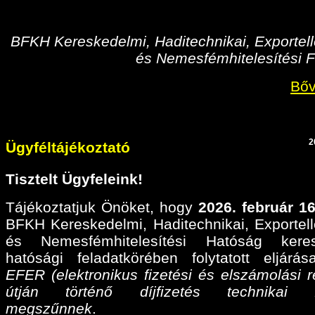
BFKH Kereskedelmi, Haditechnikai, Exportell
és Nemesfémhitelesítési F
Bőv
2
Ügyféltájékoztató
Tisztelt Ügyfeleink!
Tájékoztatjuk Önöket, hogy
2026. február 16
BFKH Kereskedelmi, Haditechnikai, Exportell
és Nemesfémhitelesítési Hatóság keres
hatósági feladatkörében folytatott eljárá
EFER (elektronikus fizetési és elszámolási r
útján történő díjfizetés technikai fel
megszűnnek
.