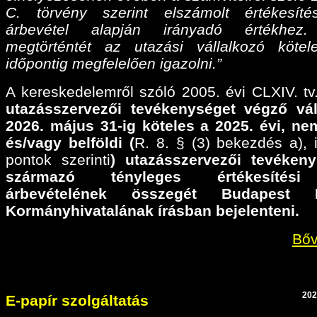
C. törvény szerint elszámolt értékesíté
árbevétel alapján irányadó értékhez
megtörténtét az utazási vállalkozó köte
időpontig megfelelően igazolni.”
A kereskedelemről szóló 2005. évi CLXIV. tv.
utazásszervezői tevékenységet végző vál
2026. május 31-ig köteles a 2025. évi,
nem
és/vagy belföldi (
R. 8. § (3) bekezdés a), il
pontok szerinti
) utazásszervezői tevéken
származó tényleges értékesítési
árbevételének összegét Budapest F
Kormányhivatalának írásban bejelenteni.
Bőv
202
E-papír szolgáltatás