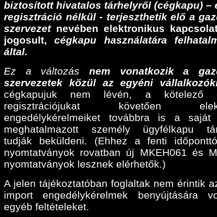
biztosított hivatalos tárhelyről (cégkapu) –
regisztráció nélkül - terjeszthetik elő a ga
szervezet
nevében elektronikus kapcsolat
jogosult,
cégkapu használatára felhatalm
által.
Ez a változás
nem vonatkozik a gaz
szervezetek közül az egyéni vállalkozók
cégkapujuk nem lévén, a kötelező e
regisztrációjukat követően elektr
engedélykérelmeiket továbbra is a sajá
meghatalmazott személy ügyfélkapu tárh
tudják beküldeni. (Ehhez a fenti időpontt
nyomtatványok rovatban új MKEH061 és 
nyomtatványok lesznek elérhetők.)
A jelen tájékoztatóban foglaltak nem érintik a
import engedélykérelmek benyújtására v
egyéb feltételeket.