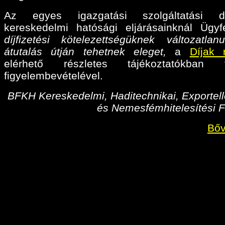
Az egyes igazgatási szolgáltatási díj
kereskedelmi hatósági eljárásainknál Ügyf
díjfizetési kötelezettségüknek változatlan
átutalás útján tehetnek eleget,
a
Díjak 
elérhető részletes tájékoztatókban fo
figyelembevételével.
BFKH Kereskedelmi, Haditechnikai, Exportell
és Nemesfémhitelesítési F
Bőv