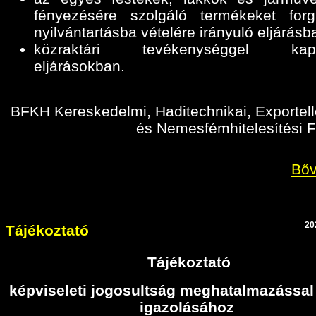
fényezésére szolgáló termékeket for
nyilvántartásba vételére irányuló eljárásb
közraktári tevékenységgel kapc
eljárásokban
.
BFKH Kereskedelmi, Haditechnikai, Exportell
és Nemesfémhitelesítési F
Bőv
20
Tájékoztató
Tájékoztató
képviseleti jogosultság meghatalmazással
igazolásához