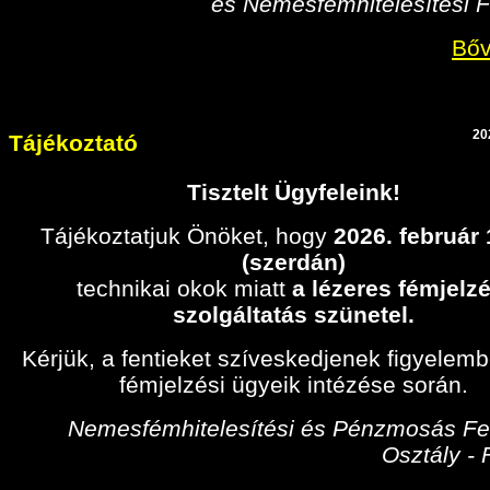
és Nemesfémhitelesítési F
Bőv
20
Tájékoztató
Tisztelt Ügyfeleink!
Tájékoztatjuk Önöket, hogy
2026. február
(szerdán)
technikai okok miatt
a lézeres fémjelzé
szolgáltatás szünetel.
Kérjük, a fentieket szíveskedjenek figyelem
fémjelzési ügyeik intézése során.
Nemesfémhitelesítési és Pénzmosás Fel
Osztály -