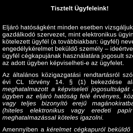
Tisztelt Ügyfeleink!
Eljáró hatóságként minden esetben vizsgáljuk
gazdálkodó szervezet, mint elektronikus ügyi
kötelezett ügyfél (a továbbiakban: ügyfél) ne
engedélykérelmet beküldő személy – ideértve
ügyfél cégkapujának használatára jogosult sz
az adott ügyben képviselheti-e az ügyfelet.
Az általános közigazgatási rendtartásról szó
évi CL törvény 14. § (1) bekezdése a
meghatalmazott a képviseleti jogosultságát 
ügyben az eljáró hatóság felé érvényes, köz
vagy teljes bizonyító erejű magánokiratba
(hiteles elektronikus vagy eredeti papí
meghatalmazással köteles igazolni.
Amennyiben a
kérelmet cégkapuról beküldő