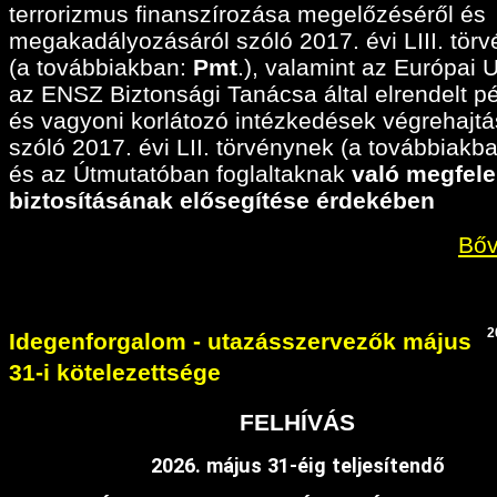
terrorizmus finanszírozása megelőzéséről és
megakadályozásáról szóló 2017. évi LIII. tör
(a továbbiakban:
Pmt
.), valamint az Európai 
az ENSZ Biztonsági Tanácsa által elrendelt p
és vagyoni korlátozó intézkedések végrehajtá
szóló 2017. évi LII. törvénynek (a továbbiakban
és az Útmutatóban foglaltaknak
való megfele
biztosításának elősegítése érdekében
Bőv
2
Idegenforgalom - utazásszervezők május
31-i kötelezettsége
FELHÍVÁS
2026. május 31-éig teljesítendő