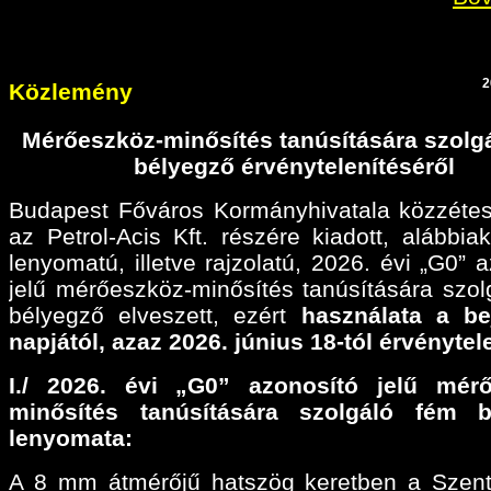
2
Közlemény
Mérőeszköz-minősítés tanúsítására szolg
bélyegző érvénytelenítéséről
Budapest Főváros Kormányhivatala közzétes
az Petrol-Acis Kft. részére kiadott, alábbiak
lenyomatú, illetve rajzolatú, 2026. évi „G0” 
jelű mérőeszköz-minősítés tanúsítására szol
bélyegző elveszett, ezért
használata a be
napjától, azaz 2026. június 18-tól érvénytel
I./ 2026. évi „G0” azonosító jelű mérő
minősítés tanúsítására szolgáló fém b
lenyomata:
A 8 mm átmérőjű hatszög keretben a Szen