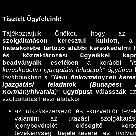
Tisztelt Ügyfeleink!
Tájékoztatjuk Önöket, hogy a
szolgáltatáson keresztül küldött,
a
hatáskörébe tartozó alábbi
kereskedelmi 
és közraktározási ügyeikkel kapcs
beadványaik esetében
a korábbi "
I
kereskedelmi igazgatási feladatok
"
ügytípus
h
továbbiakban a
"Nem önkormányzati keres
igazgatási feladatok (Budapest F
Kormányhivatala)"
ügytípust válasszák
az
szolgáltatás használatakor:
az utazásszervező és -közvetítői tevé
valamint az utazási szolgáltatáse
igénybevételét elősegítő keres
tevékenység bejelentésére és nyilván