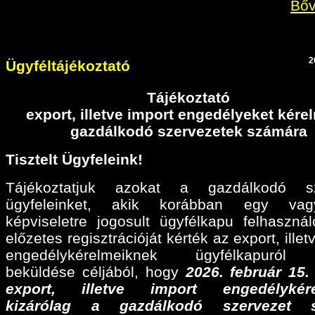
Bőv
2
Ügyféltájékoztató
Tájékoztató
export, illetve import engedélyeket kér
gazdálkodó szervezetek számára
Tisztelt Ügyfeleink!
Tájékoztatjuk azokat a gazdálkodó sz
ügyfeleinket, akik korábban egy va
képviseletre jogosult ügyfélkapu felhaszná
előzetes regisztrációját kérték az export, illet
engedélykérelmeiknek ügyfélkapuról 
beküldése céljából, hogy
2026. február 15
export, illetve import engedélykére
kizárólag a gazdálkodó szervezet 