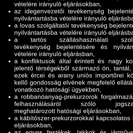
vételére irányuló eljárásokban,
az idegenvezetői tevékenység bejelent
nyilvántartásba vételére irányuló eljárásb
a lovas szolgáltatói tevékenység bejelen
nyilvántartásba vételére irányuló eljárásb
a tartós szálláshasználati szolgá
tevékenység bejelentésére és nyilván
vételére irányuló eljárásban,
a konfliktusok által érintett és nagy ko
jelentő térségekből származó ón, tantál,
ezek ércei és arany uniós importőrei k
kellő gondosság elvének megfelelő ellátá
vonatkozó hatósági ügyekben,
a robbanóanyag-prekurzorok forgalmazá
felhasználásáról szóló jogszab
meghatározott hatósági eljárásokban,
a kábítószer-prekurzorokkal kapcsolatos 
eljárásokban,
az egyes festékek, lakkok és járműve