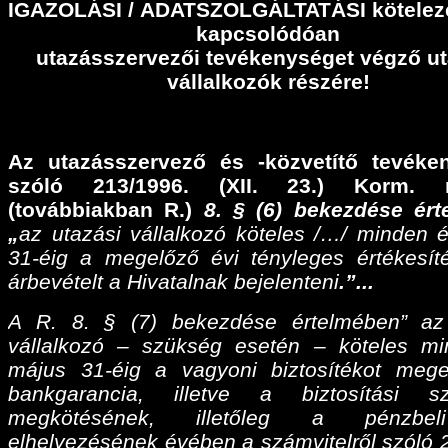
IGAZOLÁSI
/
ADATSZOLGÁLTATÁSI
kötelez
kapcsolódóan
utazásszervezői tevékenységet végző ut
vállalkozók részére!
Az utazásszervező és -közvetítő tevéke
szóló 213/1996. (XII. 23.) Korm. r
(továbbiakban R.)
8. § (6) bekezdése ér
„
az utazási vállalkozó köteles /…/ minden 
31-éig a megelőző évi tényleges értékesíté
árbevételt a Hivatalnak bejelenteni
.”...
A R. 8. § (7) bekezdése értelmében” az
vállalkozó – szükség esetén – köteles m
május 31-éig a vagyoni biztosítékot meg
bankgarancia, illetve a biztosítási sz
megkötésének, illetőleg a pénzbel
elhelyezésének évében a számvitelről szóló 2