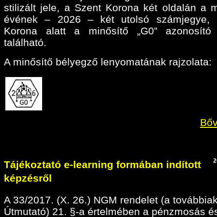
stilizált jele, a Szent Korona két oldalán a 
évének – 2026 – két utolsó számjegye, 
Korona alatt a minősítő „G0” azonosító 
található.
A minősítő bélyegző lenyomatának rajzolata:
Bőv
2
Tájékoztató e-learning formában indított
képzésről
A 33/2017. (X. 26.) NGM rendelet (a továbbia
Útmutató) 21. §-a értelmében a pénzmosás é