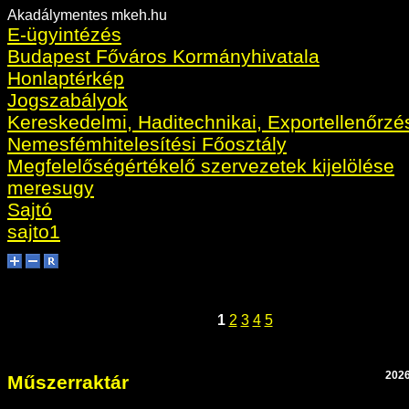
Akadálymentes mkeh.hu
E-ügyintézés
Budapest Főváros Kormányhivatala
Honlaptérkép
Jogszabályok
Kereskedelmi, Haditechnikai, Exportellenőrzé
Nemesfémhitelesítési Főosztály
Megfelelőségértékelő szervezetek kijelölése
meresugy
Sajtó
sajto1
1
2
3
4
5
2026
Műszerraktár