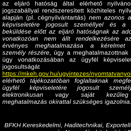
az eljáró hatóság által elérhető nyilván
jogszabállyal rendszeresített közhiteles nyil
alapján (pl. cégnyilvántartás)
nem azonos a
képviseletére jogosult személlyel és a
beküldése előtt az eljáró hatóságnak az ado
vonatkozóan nem állt rendelkezésére az
érvényes meghatalmazása
a kérelmet 
személy részére
, úgy a meghatalmazottnak 
ügy vonatkozásában az ügyfél képvisele
jogosultságá
https://mkeh.gov.hu/ugyintezes/nyomtatvanyo
elérhető tájékozatóban foglaltaknak megfe
ügyfél képviseletére jogosult személ
elektronikusan vagy saját kezűleg
meghatalmazás okirattal szükséges igazolnia
BFKH Kereskedelmi, Haditechnikai, Exportell