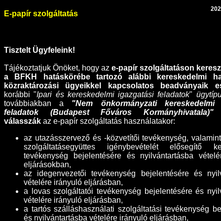
202
E-papír szolgáltatás
Tisztelt Ügyfeleink!
Tájékoztatjuk Önöket, hogy az
e-papír szolgáltatáson kereszt
a BFKH hatáskörébe tartozó alábbi
kereskedelmi h
közraktározási ügyeikkel kapcsolatos
beadványaik e
korábbi "
Ipari és kereskedelmi igazgatási feladatok
"
ügytíp
továbbiakban a
"Nem önkormányzati kereskedelmi i
feladatok (Budapest Főváros Kormányhivatala)"
ü
válasszák
az e-papír szolgáltatás használatakor:
az utazásszervező és -közvetítői tevékenység, valamint
szolgáltatásegyüttes igénybevételét elősegítő ke
tevékenység bejelentésére és nyilvántartásba vételé
eljárásokban,
az idegenvezetői tevékenység bejelentésére és nyil
vételére irányuló eljárásban,
a lovas szolgáltatói tevékenység bejelentésére és nyil
vételére irányuló eljárásban,
a tartós szálláshasználati szolgáltatási tevékenység be
és nyilvántartásba vételére irányuló eljárásban,