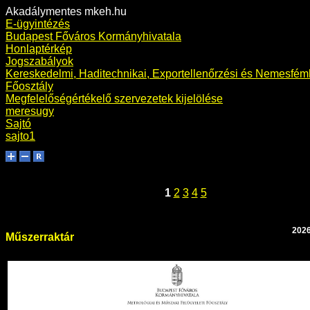
Akadálymentes mkeh.hu
E-ügyintézés
Budapest Főváros Kormányhivatala
Honlaptérkép
Jogszabályok
Kereskedelmi, Haditechnikai, Exportellenőrzési és Nemesfémh
Főosztály
Megfelelőségértékelő szervezetek kijelölése
meresugy
Sajtó
sajto1
1
2
3
4
5
2026
Műszerraktár