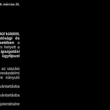
6. március 25.
ül küldött,
atósági és
setében
a
us
helyett a
gazgatási
gytípust
 az utazási
reskedelmi
re irányuló
vántartásba
vántartásba
jelentésére