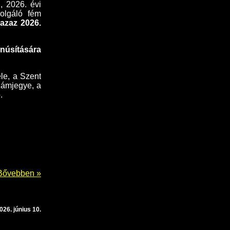
ú, 2026. évi
zolgáló fém
 azaz 2026.
anúsítására
le, a Szent
zámjegye, a
.
Bővebben »
026. június 10.