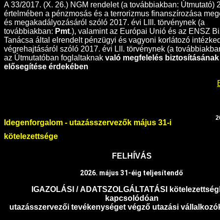
A 33/2017. (X. 26.) NGM rendelet (a továbbiakban: Útmutató) 2
értelmében a pénzmosás és a terrorizmus finanszírozása meg
és megakadályozásáról szóló 2017. évi LIII. törvénynek (a
továbbiakban:
Pmt
.), valamint az Európai Unió és az ENSZ B
Tanácsa által elrendelt pénzügyi és vagyoni korlátozó intézk
végrehajtásáról szóló 2017. évi LII. törvénynek (a továbbiakban
az Útmutatóban foglaltaknak
való megfelelés biztosításának
elősegítése érdekében
2
Idegenforgalom - utazásszervezők május 31-i
kötelezettsége
FELHÍVÁS
2026. május 31-éig teljesítendő
IGAZOLÁSI
/
ADATSZOLGÁLTATÁSI
kötelezettsé
kapcsolódóan
utazásszervezői tevékenységet végző utazási vállalkozók