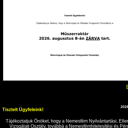
2026
Tisztelt Ügyfeleink!
Tájékoztatjuk Önöket, hogy a Nemesfém Nyilvántartási, Elle
Vizsgálati Osztály, továbbá a Nemesfémhitelesítési és P