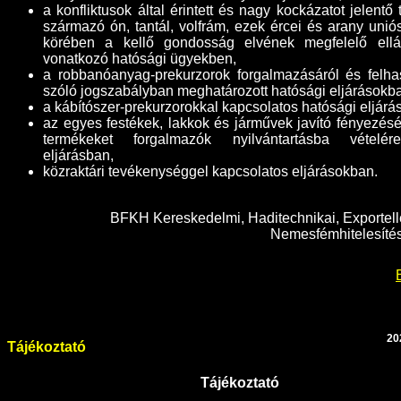
a konfliktusok által érintett és nagy kockázatot jelentő
származó ón, tantál, volfrám, ezek ércei és arany uniós
körében a kellő gondosság elvének megfelelő ellát
vonatkozó hatósági ügyekben,
a robbanóanyag-prekurzorok forgalmazásáról és felha
szóló jogszabályban meghatározott hatósági eljárásokb
a kábítószer-prekurzorokkal kapcsolatos hatósági eljárá
az egyes festékek, lakkok és járművek javító fényezésé
termékeket forgalmazók nyilvántartásba vételér
eljárásban,
közraktári tevékenységgel kapcsolatos eljárásokban
.
BFKH Kereskedelmi, Haditechnikai, Exportell
Nemesfémhitelesítés
20
Tájékoztató
Tájékoztató