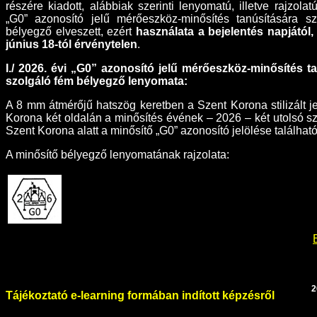
részére kiadott, alábbiak szerinti lenyomatú, illetve rajzolat
„G0” azonosító jelű mérőeszköz-minősítés tanúsítására s
bélyegző elveszett, ezért
használata a bejelentés napjától,
június 18-tól érvénytelen
.
I./ 2026. évi „G0” azonosító jelű mérőeszköz-minősítés t
szolgáló fém bélyegző lenyomata:
A 8 mm átmérőjű hatszög keretben a Szent Korona stilizált je
Korona két oldalán a minősítés évének – 2026 – két utolsó s
Szent Korona alatt a minősítő „G0” azonosító jelölése található
A minősítő bélyegző lenyomatának rajzolata:
2
Tájékoztató e-learning formában indított képzésről