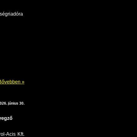
őségriadóra
Bővebben »
026. június 30.
lyegző
l-Acis Kft.