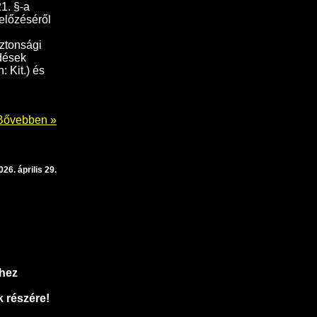
1. §-a
előzéséről
iztonsági
edések
: Kit.) és
Bővebben »
026. április 29.
ghez
 részére!