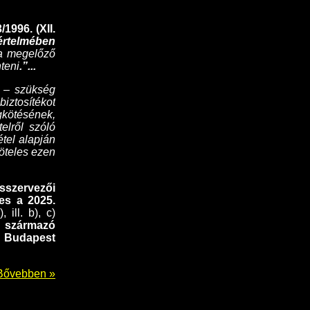
1996. (XII.
 értelmében
 a megelőző
nteni
.”...
ó – szükség
ztosítékot
gkötésének,
elről szóló
étel alapján
köteles ezen
sszervezői
es a 2025.
 ill. b), c)
 származó
t Budapest
Bővebben »