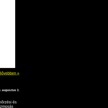
Bővebben »
. augusztus 3.
nőrzési és
énzmosás