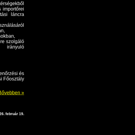
 térségekből
 importőrei
ási láncra
sználásáról
an,
sokban,
re szolgáló
e irányuló
enőrzési és
i Főosztály
Bővebben »
26. február 19.