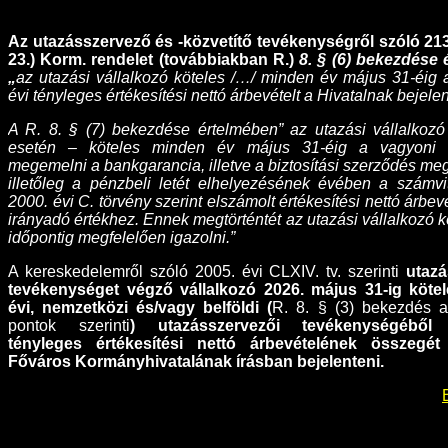
Az utazásszervező és -közvetítő tevékenységről szóló 213/
23.) Korm. rendelet (továbbiakban R.)
8. § (6) bekezdése
„
az utazási vállalkozó köteles /…/ minden év május 31-éig
évi tényleges értékesítési nettó árbevételt a Hivatalnak bejele
A R. 8. § (7) bekezdése értelmében” az utazási vállalkoz
esetén – köteles minden év május 31-éig a vagyoni bi
megemelni a bankgarancia, illetve a biztosítási szerződés me
illetőleg a pénzbeli letét elhelyezésének évében a számvit
2000. évi C. törvény szerint elszámolt értékesítési nettó árbev
irányadó értékhez. Ennek megtörténtét az utazási vállalkozó 
időpontig megfelelően igazolni.”
A kereskedelemről szóló 2005. évi CLXIV. tv. szerinti
utazá
tevékenységet végző vállalkozó
2026. május 31-ig kötel
évi,
nemzetközi és/vagy belföldi (
R. 8. § (3) bekezdés a),
pontok szerinti
) utazásszervezői tevékenységéből
tényleges értékesítési nettó árbevételének összegé
Főváros Kormányhivatalának írásban bejelenteni.