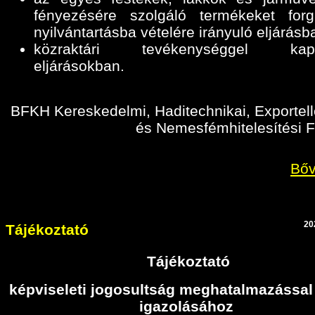
fényezésére szolgáló termékeket for
nyilvántartásba vételére irányuló eljárásb
közraktári tevékenységgel kapc
eljárásokban
.
BFKH Kereskedelmi, Haditechnikai, Exportell
és Nemesfémhitelesítési F
Bőv
20
Tájékoztató
Tájékoztató
képviseleti jogosultság meghatalmazással
igazolásához