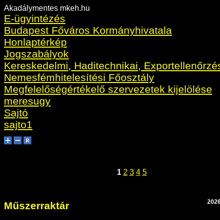
Akadálymentes mkeh.hu
E-ügyintézés
Budapest Főváros Kormányhivatala
Honlaptérkép
Jogszabályok
Kereskedelmi, Haditechnikai, Exportellenőrzé
Nemesfémhitelesítési Főosztály
Megfelelőségértékelő szervezetek kijelölése
meresugy
Sajtó
sajto1
1
2
3
4
5
2026
Műszerraktár