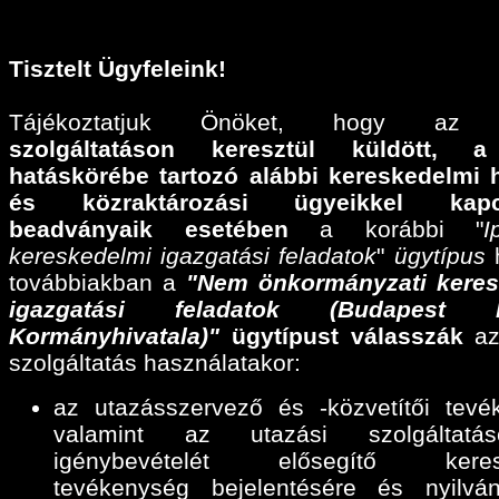
Tisztelt Ügyfeleink!
Tájékoztatjuk Önöket, hogy a
szolgáltatáson keresztül küldött,
a
hatáskörébe tartozó alábbi
kereskedelmi 
és közraktározási ügyeikkel kapcs
beadványaik esetében
a korábbi "
I
kereskedelmi igazgatási feladatok
"
ügytípus
h
továbbiakban a
"Nem önkormányzati keres
igazgatási feladatok (Budapest F
Kormányhivatala)"
ügytípust válasszák
az
szolgáltatás használatakor:
az utazásszervező és -közvetítői tevé
valamint az utazási szolgáltatáse
igénybevételét elősegítő keres
tevékenység bejelentésére és nyilván