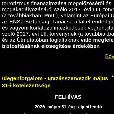
terrorizmus finanszírozása megelőzéséről és
megakadályozásáról szóló 2017. évi LIII. tör
(a továbbiakban:
Pmt
.), valamint az Európai 
az ENSZ Biztonsági Tanácsa által elrendelt p
és vagyoni korlátozó intézkedések végrehajtá
szóló 2017. évi LII. törvénynek (a továbbiakban
és az Útmutatóban foglaltaknak
való megfele
biztosításának elősegítése érdekében
Bőv
2
Idegenforgalom - utazásszervezők május
31-i kötelezettsége
FELHÍVÁS
2026. május 31-éig teljesítendő