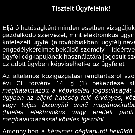
Tisztelt Ügyfeleink!
Eljáró hatóságként minden esetben vizsgáljuk
gazdálkodó szervezet, mint elektronikus ügyi
kötelezett ügyfél (a továbbiakban: ügyfél) ne
engedélykérelmet beküldő személy – ideértve
ügyfél cégkapujának használatára jogosult sz
az adott ügyben képviselheti-e az ügyfelet.
Az általános közigazgatási rendtartásról szó
évi CL törvény 14. § (1) bekezdése a
meghatalmazott a képviseleti jogosultságát 
ügyben az eljáró hatóság felé érvényes, köz
vagy teljes bizonyító erejű magánokiratba
(hiteles elektronikus vagy eredeti papí
meghatalmazással köteles igazolni.
Amennyiben a
kérelmet cégkapuról beküldő