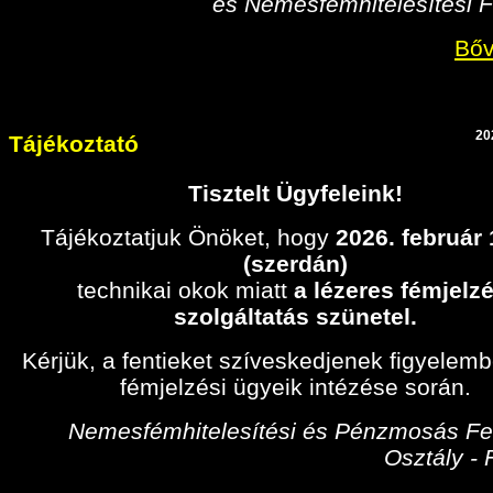
és Nemesfémhitelesítési F
Bőv
20
Tájékoztató
Tisztelt Ügyfeleink!
Tájékoztatjuk Önöket, hogy
2026. február
(szerdán)
technikai okok miatt
a lézeres fémjelzé
szolgáltatás szünetel.
Kérjük, a fentieket szíveskedjenek figyelem
fémjelzési ügyeik intézése során.
Nemesfémhitelesítési és Pénzmosás Fel
Osztály -