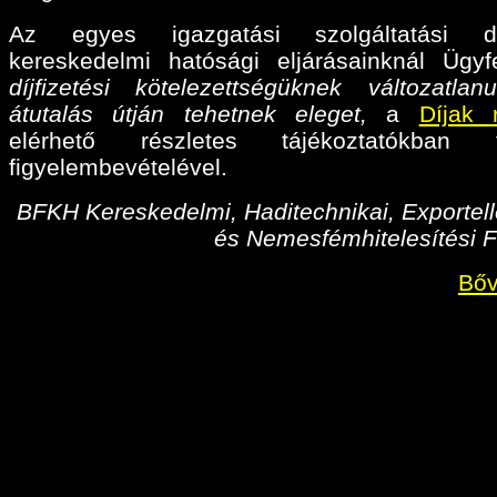
Az egyes igazgatási szolgáltatási díj
kereskedelmi hatósági eljárásainknál Ügyf
díjfizetési kötelezettségüknek változatlan
átutalás útján tehetnek eleget,
a
Díjak 
elérhető részletes tájékoztatókban fo
figyelembevételével.
BFKH Kereskedelmi, Haditechnikai, Exportell
és Nemesfémhitelesítési F
Bőv