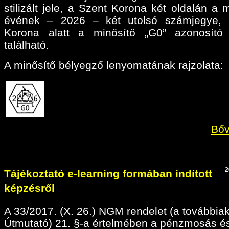
stilizált jele, a Szent Korona két oldalán a 
évének – 2026 – két utolsó számjegye, 
Korona alatt a minősítő „G0” azonosító 
található.
A minősítő bélyegző lenyomatának rajzolata:
Bőv
2
Tájékoztató e-learning formában indított
képzésről
A 33/2017. (X. 26.) NGM rendelet (a továbbia
Útmutató) 21. §-a értelmében a pénzmosás é