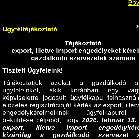
Bőv
2
Ügyféltájékoztató
Tájékoztató
export, illetve import engedélyeket kér
gazdálkodó szervezetek számára
Tisztelt Ügyfeleink!
Tájékoztatjuk azokat a gazdálkodó sz
ügyfeleinket, akik korábban egy va
képviseletre jogosult ügyfélkapu felhaszná
előzetes regisztrációját kérték az export, illet
engedélykérelmeiknek ügyfélkapuról 
beküldése céljából, hogy
2026. február 15
export, illetve import engedélykére
kizárólag a gazdálkodó szervezet 