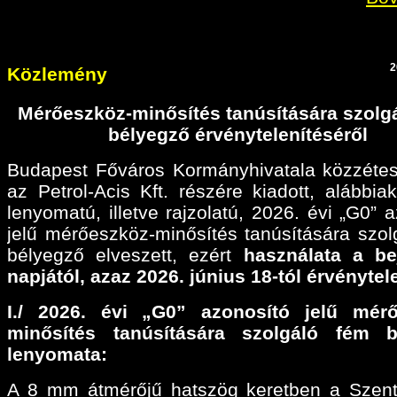
2
Közlemény
Mérőeszköz-minősítés tanúsítására szolg
bélyegző érvénytelenítéséről
Budapest Főváros Kormányhivatala közzétes
az Petrol-Acis Kft. részére kiadott, alábbiak
lenyomatú, illetve rajzolatú, 2026. évi „G0” 
jelű mérőeszköz-minősítés tanúsítására szol
bélyegző elveszett, ezért
használata a be
napjától, azaz 2026. június 18-tól érvénytel
I./ 2026. évi „G0” azonosító jelű mérő
minősítés tanúsítására szolgáló fém b
lenyomata:
A 8 mm átmérőjű hatszög keretben a Szen