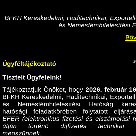
BFKH Kereskedelmi, Haditechnikai, Exportell
és Nemesfémhitelesítési F
Bőv
2
Ügyféltájékoztató
Tisztelt Ügyfeleink!
Tájékoztatjuk Önöket, hogy
2026. február 16
BFKH Kereskedelmi, Haditechnikai, Exportell
és Nemesfémhitelesítési Hatóság keres
hatósági feladatkörében folytatott eljárá
EFER (elektronikus fizetési és elszámolási r
útján történő díjfizetés technikai fel
megszűnnek
.