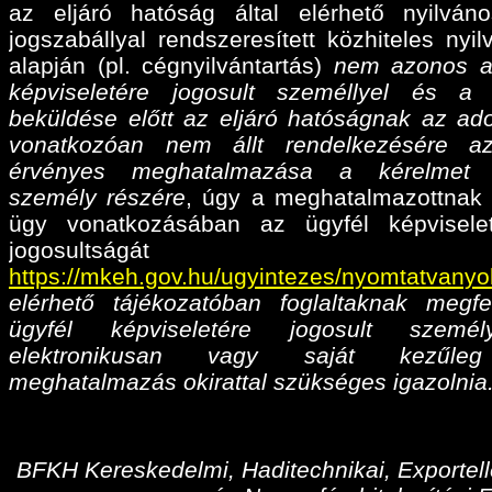
az eljáró hatóság által elérhető nyilván
jogszabállyal rendszeresített közhiteles nyil
alapján (pl. cégnyilvántartás)
nem azonos a
képviseletére jogosult személlyel és a
beküldése előtt az eljáró hatóságnak az ado
vonatkozóan nem állt rendelkezésére az
érvényes meghatalmazása
a kérelmet 
személy részére
, úgy a meghatalmazottnak 
ügy vonatkozásában az ügyfél képvisele
jogosultságá
https://mkeh.gov.hu/ugyintezes/nyomtatvanyo
elérhető tájékozatóban foglaltaknak megfe
ügyfél képviseletére jogosult személ
elektronikusan vagy saját kezűleg
meghatalmazás okirattal szükséges igazolnia
BFKH Kereskedelmi, Haditechnikai, Exportell