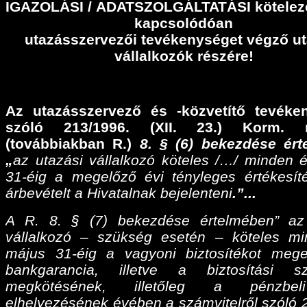
IGAZOLÁSI
/
ADATSZOLGÁLTATÁSI
kötelez
kapcsolódóan
utazásszervezői tevékenységet végző ut
vállalkozók részére!
Az utazásszervező és -közvetítő tevéke
szóló 213/1996. (XII. 23.) Korm. r
(továbbiakban R.)
8. § (6) bekezdése ér
„
az utazási vállalkozó köteles /…/ minden 
31-éig a megelőző évi tényleges értékesíté
árbevételt a Hivatalnak bejelenteni
.”...
A R. 8. § (7) bekezdése értelmében” az
vállalkozó – szükség esetén – köteles m
május 31-éig a vagyoni biztosítékot meg
bankgarancia, illetve a biztosítási sz
megkötésének, illetőleg a pénzbel
elhelyezésének évében a számvitelről szóló 2