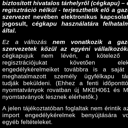
biztosított hivatalos tárhelyről (cégkapu) –
regisztráció nélkül - terjeszthetik elő a ga
szervezet
nevében elektronikus kapcsolat
jogosult,
cégkapu használatára felhatalm
által.
Ez a változás
nem vonatkozik a gaz
szervezetek közül az egyéni vállalkozók
cégkapujuk nem lévén, a kötelező e
regisztrációjukat követően elektr
engedélykérelmeiket továbbra is a sajá
meghatalmazott személy ügyfélkapu tárh
tudják beküldeni. (Ehhez a fenti időpontt
nyomtatványok rovatban új MKEH061 és 
nyomtatványok lesznek elérhetők.)
A jelen tájékoztatóban foglaltak nem érintik a
import engedélykérelmek benyújtására v
egyéb feltételeket.