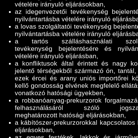
vételére irányuló eljárásokban,
az idegenvezetői tevékenység bejelent
nyilvántartásba vételére irányuló eljárásb
a lovas szolgáltatói tevékenység bejelen
nyilvántartásba vételére irányuló eljárásb
a tartós szálláshasználati szolgá
tevékenység bejelentésére és nyilván
vételére irányuló eljárásban,
a konfliktusok által érintett és nagy ko
jelentő térségekből származó ón, tantál,
ezek ércei és arany uniós importőrei k
kellő gondosság elvének megfelelő ellátá
vonatkozó hatósági ügyekben,
a robbanóanyag-prekurzorok forgalmazá
felhasználásáról szóló jogszab
meghatározott hatósági eljárásokban,
a kábítószer-prekurzorokkal kapcsolatos 
eljárásokban,
az egyes festékek, lakkok és járműve