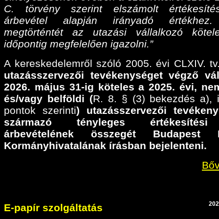
C. törvény szerint elszámolt értékesíté
árbevétel alapján irányadó értékhez
megtörténtét az utazási vállalkozó köte
időpontig megfelelően igazolni.”
A kereskedelemről szóló 2005. évi CLXIV. tv.
utazásszervezői tevékenységet végző vál
2026. május 31-ig köteles a 2025. évi,
nem
és/vagy belföldi (
R. 8. § (3) bekezdés a), il
pontok szerinti
) utazásszervezői tevéken
származó tényleges értékesítési
árbevételének összegét Budapest F
Kormányhivatalának írásban bejelenteni.
Bőv
202
E-papír szolgáltatás