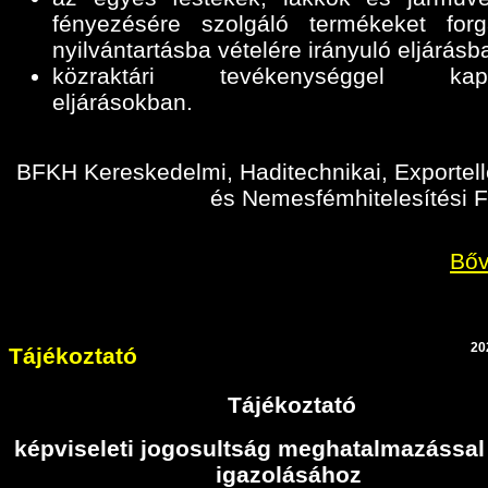
fényezésére szolgáló termékeket for
nyilvántartásba vételére irányuló eljárásb
közraktári tevékenységgel kapc
eljárásokban
.
BFKH Kereskedelmi, Haditechnikai, Exportell
és Nemesfémhitelesítési F
Bőv
20
Tájékoztató
Tájékoztató
képviseleti jogosultság meghatalmazással
igazolásához