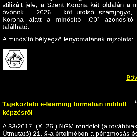
stilizált jele, a Szent Korona két oldalán a 
évének – 2026 – két utolsó számjegye, 
Korona alatt a minősítő „G0” azonosító 
található.
A minősítő bélyegző lenyomatának rajzolata:
Bőv
2
Tájékoztató e-learning formában indított
képzésről
A 33/2017. (X. 26.) NGM rendelet (a továbbia
Útmutató) 21. §-a értelmében a pénzmosás é