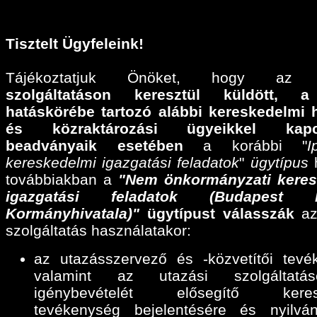
Tisztelt Ügyfeleink!
Tájékoztatjuk Önöket, hogy a
szolgáltatáson keresztül küldött,
a
hatáskörébe tartozó alábbi
kereskedelmi 
és közraktározási ügyeikkel kapcs
beadványaik esetében
a korábbi "
I
kereskedelmi igazgatási feladatok
"
ügytípus
h
továbbiakban a
"Nem önkormányzati keres
igazgatási feladatok (Budapest F
Kormányhivatala)"
ügytípust válasszák
az
szolgáltatás használatakor:
az utazásszervező és -közvetítői tevé
valamint az utazási szolgáltatáse
igénybevételét elősegítő keres
tevékenység bejelentésére és nyilván