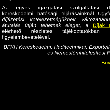
Az egyes igazgatási szolgáltatási díj
kereskedelmi hatósági eljárásainknál Ügyf
díjfizetési kötelezettségüknek változatlan
átutalás útján tehetnek eleget,
a
Díjak 
elérhető részletes tájékoztatókban fo
figyelembevételével.
BFKH Kereskedelmi, Haditechnikai, Exportell
és Nemesfémhitelesítési F
Bőv