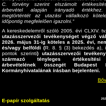
C. törvény szerint elszámolt értékesíté
árbevétel alapján irányadó értékhez
megtörténtét az utazási vállalkozó köte
időpontig megfelelően igazolni.”
A kereskedelemről szóló 2005. évi CLXIV. tv.
utazásszervezői tevékenységet végző vál
2026. május 31-ig köteles a 2025. évi,
nem
és/vagy belföldi (
R. 8. § (3) bekezdés a), il
pontok szerinti
) utazásszervezői tevéken
származó tényleges értékesítési
árbevételének összegét Budapest F
Kormányhivatalának írásban bejelenteni.
Bőv
202
E-papír szolgáltatás