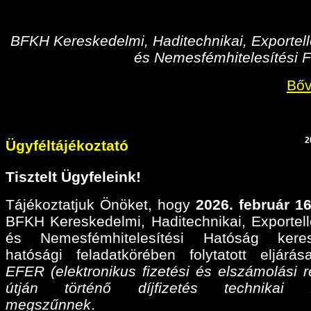
BFKH Kereskedelmi, Haditechnikai, Exportell
és Nemesfémhitelesítési F
Bőv
2
Ügyféltájékoztató
Tisztelt Ügyfeleink!
Tájékoztatjuk Önöket, hogy
2026. február 16
BFKH Kereskedelmi, Haditechnikai, Exportell
és Nemesfémhitelesítési Hatóság keres
hatósági feladatkörében folytatott eljárá
EFER (elektronikus fizetési és elszámolási r
útján történő díjfizetés technikai fel
megszűnnek
.