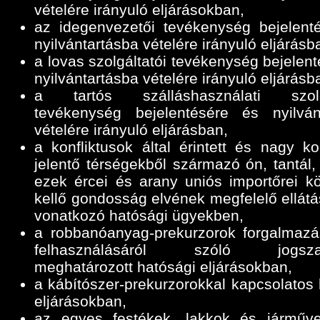
vételére irányuló eljárásokban,
az idegenvezetői tevékenység bejelent
nyilvántartásba vételére irányuló eljárásb
a lovas szolgáltatói tevékenység bejelen
nyilvántartásba vételére irányuló eljárásb
a tartós szálláshasználati szolgá
tevékenység bejelentésére és nyilván
vételére irányuló eljárásban,
a konfliktusok által érintett és nagy ko
jelentő térségekből származó ón, tantál,
ezek ércei és arany uniós importőrei k
kellő gondosság elvének megfelelő ellátá
vonatkozó hatósági ügyekben,
a robbanóanyag-prekurzorok forgalmazá
felhasználásáról szóló jogszab
meghatározott hatósági eljárásokban,
a kábítószer-prekurzorokkal kapcsolatos 
eljárásokban,
az egyes festékek, lakkok és járműve