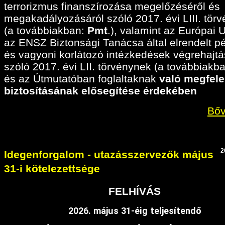
terrorizmus finanszírozása megelőzéséről és
megakadályozásáról szóló 2017. évi LIII. tör
(a továbbiakban:
Pmt
.), valamint az Európai 
az ENSZ Biztonsági Tanácsa által elrendelt p
és vagyoni korlátozó intézkedések végrehajtá
szóló 2017. évi LII. törvénynek (a továbbiakban
és az Útmutatóban foglaltaknak
való megfele
biztosításának elősegítése érdekében
Bőv
2
Idegenforgalom - utazásszervezők május
31-i kötelezettsége
FELHÍVÁS
2026. május 31-éig teljesítendő