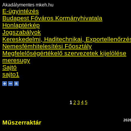
Akadálymentes mkeh.hu
E-ügyintézés
Budapest Főváros Kormányhivatala
Honlaptérkép
Jogszabályok
Kereskedelmi, Haditechnikai, Exportellenőrzé
Nemesfémhitelesítési Főosztály
Megfelelőségértékelő szervezetek kijelölése
meresugy
Sajtó
sajto1
1
2
3
4
5
2026
Műszerraktár