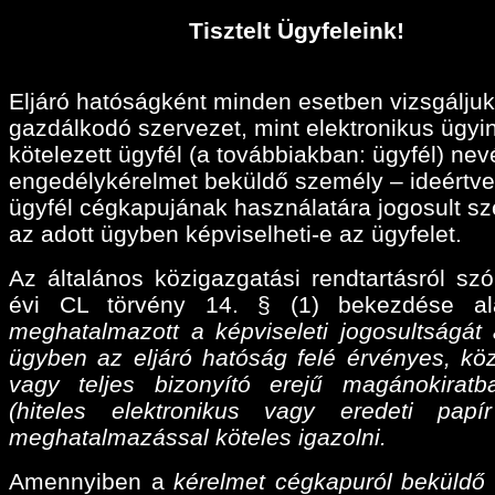
Tisztelt Ügyfeleink!
Eljáró hatóságként minden esetben vizsgáljuk
gazdálkodó szervezet, mint elektronikus ügyi
kötelezett ügyfél (a továbbiakban: ügyfél) ne
engedélykérelmet beküldő személy – ideértve
ügyfél cégkapujának használatára jogosult sz
az adott ügyben képviselheti-e az ügyfelet.
Az általános közigazgatási rendtartásról szó
évi CL törvény 14. § (1) bekezdése a
meghatalmazott a képviseleti jogosultságát 
ügyben az eljáró hatóság felé érvényes, köz
vagy teljes bizonyító erejű magánokiratba
(hiteles elektronikus vagy eredeti papí
meghatalmazással köteles igazolni.
Amennyiben a
kérelmet cégkapuról beküldő