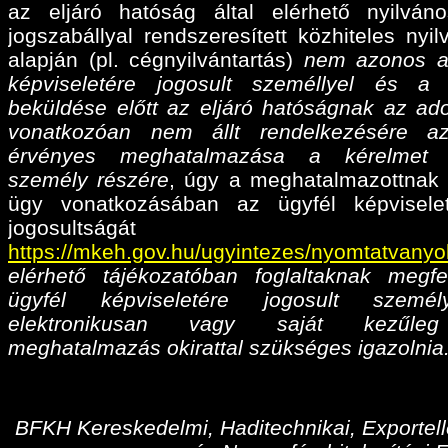
az eljáró hatóság által elérhető nyilván
jogszabállyal rendszeresített közhiteles nyil
alapján (pl. cégnyilvántartás)
nem azonos a
képviseletére jogosult személlyel és a
beküldése előtt az eljáró hatóságnak az ado
vonatkozóan nem állt rendelkezésére az
érvényes meghatalmazása
a kérelmet 
személy részére
, úgy a meghatalmazottnak 
ügy vonatkozásában az ügyfél képvisele
jogosultságá
https://mkeh.gov.hu/ugyintezes/nyomtatvanyo
elérhető tájékozatóban foglaltaknak megfe
ügyfél képviseletére jogosult személ
elektronikusan vagy saját kezűleg
meghatalmazás okirattal szükséges igazolnia
BFKH Kereskedelmi, Haditechnikai, Exportell