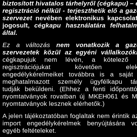
biztosított hivatalos tárhelyről (cégkapu) –
regisztráció nélkül - terjeszthetik elő a ga
szervezet
nevében elektronikus kapcsolat
jogosult,
cégkapu használatára felhatalm
által.
Ez a változás
nem vonatkozik a gaz
szervezetek közül az egyéni vállalkozók
cégkapujuk nem lévén, a kötelező e
regisztrációjukat követően elektr
engedélykérelmeiket továbbra is a sajá
meghatalmazott személy ügyfélkapu tárh
tudják beküldeni. (Ehhez a fenti időpontt
nyomtatványok rovatban új MKEH061 és 
nyomtatványok lesznek elérhetők.)
A jelen tájékoztatóban foglaltak nem érintik a
import engedélykérelmek benyújtására v
egyéb feltételeket.