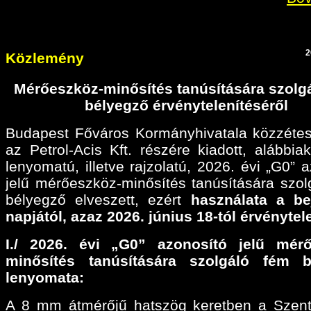
2
Közlemény
Mérőeszköz-minősítés tanúsítására szolg
bélyegző érvénytelenítéséről
Budapest Főváros Kormányhivatala közzétes
az Petrol-Acis Kft. részére kiadott, alábbiak
lenyomatú, illetve rajzolatú, 2026. évi „G0” 
jelű mérőeszköz-minősítés tanúsítására szol
bélyegző elveszett, ezért
használata a be
napjától, azaz 2026. június 18-tól érvénytel
I./ 2026. évi „G0” azonosító jelű mérő
minősítés tanúsítására szolgáló fém b
lenyomata:
A 8 mm átmérőjű hatszög keretben a Szen