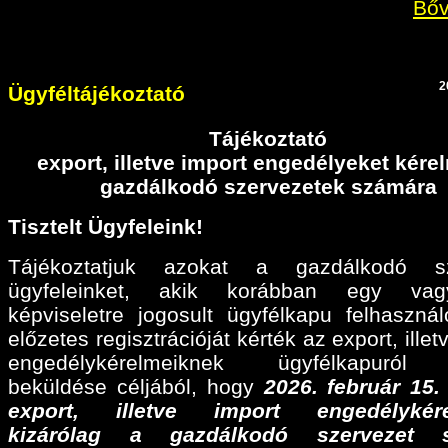
Bőv
2
Ügyféltájékoztató
Tájékoztató
export, illetve import engedélyeket kér
gazdálkodó szervezetek számára
Tisztelt Ügyfeleink!
Tájékoztatjuk azokat a gazdálkodó sz
ügyfeleinket, akik korábban egy va
képviseletre jogosult ügyfélkapu felhaszná
előzetes regisztrációját kérték az export, illet
engedélykérelmeiknek ügyfélkapuról 
beküldése céljából, hogy
2026. február 15
export, illetve import engedélykére
kizárólag a gazdálkodó szervezet 