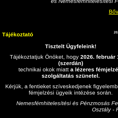
és Nemesfémhitelesítési F
Bőv
20
Tájékoztató
Tisztelt Ügyfeleink!
Tájékoztatjuk Önöket, hogy
2026. február
(szerdán)
technikai okok miatt
a lézeres fémjelzé
szolgáltatás szünetel.
Kérjük, a fentieket szíveskedjenek figyelem
fémjelzési ügyeik intézése során.
Nemesfémhitelesítési és Pénzmosás Fel
Osztály -