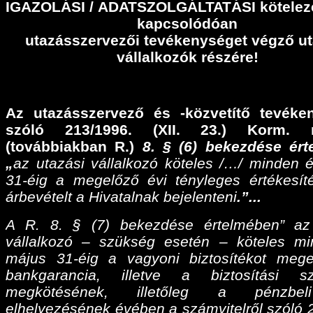
IGAZOLÁSI
/
ADATSZOLGÁLTATÁSI
kötelez
kapcsolódóan
utazásszervezői tevékenységet végző ut
vállalkozók részére!
Az utazásszervező és -közvetítő tevéke
szóló 213/1996. (XII. 23.) Korm. r
(továbbiakban R.)
8. § (6) bekezdése ér
„
az utazási vállalkozó köteles /…/ minden 
31-éig a megelőző évi tényleges értékesíté
árbevételt a Hivatalnak bejelenteni
.”...
A R. 8. § (7) bekezdése értelmében” az
vállalkozó – szükség esetén – köteles m
május 31-éig a vagyoni biztosítékot meg
bankgarancia, illetve a biztosítási sz
megkötésének, illetőleg a pénzbel
elhelyezésének évében a számvitelről szóló 2