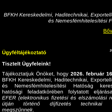
BFKH Kereskedelmi, Haditechnikai, Exportell
és Nemesfémhitelesítési F
Bőv
2
Ügyféltájékoztató
Tisztelt Ügyfeleink!
Tájékoztatjuk Önöket, hogy
2026. február 16
BFKH Kereskedelmi, Haditechnikai, Exportell
és Nemesfémhitelesítési Hatóság keres
hatósági feladatkörében folytatott eljárá
EFER (elektronikus fizetési és elszámolási r
útján történő díjfizetés technikai fel
megszűnnek
.