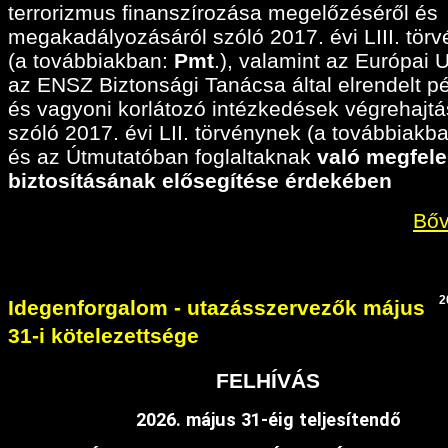
terrorizmus finanszírozása megelőzéséről és
megakadályozásáról szóló 2017. évi LIII. tör
(a továbbiakban:
Pmt
.), valamint az Európai 
az ENSZ Biztonsági Tanácsa által elrendelt p
és vagyoni korlátozó intézkedések végrehajtá
szóló 2017. évi LII. törvénynek (a továbbiakban
és az Útmutatóban foglaltaknak
való megfele
biztosításának elősegítése érdekében
Bőv
2
Idegenforgalom - utazásszervezők május
31-i kötelezettsége
FELHÍVÁS
2026. május 31-éig teljesítendő