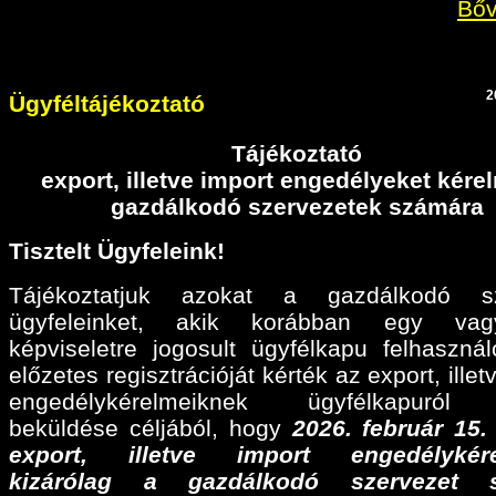
Bőv
2
Ügyféltájékoztató
Tájékoztató
export, illetve import engedélyeket kér
gazdálkodó szervezetek számára
Tisztelt Ügyfeleink!
Tájékoztatjuk azokat a gazdálkodó sz
ügyfeleinket, akik korábban egy va
képviseletre jogosult ügyfélkapu felhaszná
előzetes regisztrációját kérték az export, illet
engedélykérelmeiknek ügyfélkapuról 
beküldése céljából, hogy
2026. február 15
export, illetve import engedélykére
kizárólag a gazdálkodó szervezet 