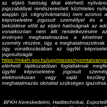
az eljáró hatóság által elérhető nyilván
jogszabállyal rendszeresített közhiteles nyil
alapján (pl. cégnyilvántartás)
nem azonos a
képviseletére jogosult személlyel és a
beküldése előtt az eljáró hatóságnak az ado
vonatkozóan nem állt rendelkezésére az
érvényes meghatalmazása
a kérelmet 
személy részére
, úgy a meghatalmazottnak 
ügy vonatkozásában az ügyfél képvisele
jogosultságá
https://mkeh.gov.hu/ugyintezes/nyomtatvanyo
elérhető tájékozatóban foglaltaknak megfe
ügyfél képviseletére jogosult személ
elektronikusan vagy saját kezűleg
meghatalmazás okirattal szükséges igazolnia
BFKH Kereskedelmi, Haditechnikai, Exportell