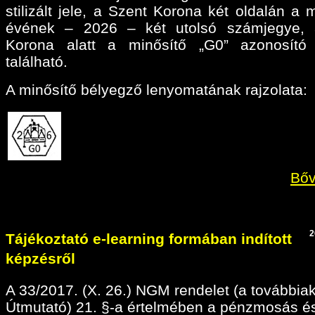
stilizált jele, a Szent Korona két oldalán a 
évének – 2026 – két utolsó számjegye, 
Korona alatt a minősítő „G0” azonosító 
található.
A minősítő bélyegző lenyomatának rajzolata:
Bőv
2
Tájékoztató e-learning formában indított
képzésről
A 33/2017. (X. 26.) NGM rendelet (a továbbia
Útmutató) 21. §-a értelmében a pénzmosás é