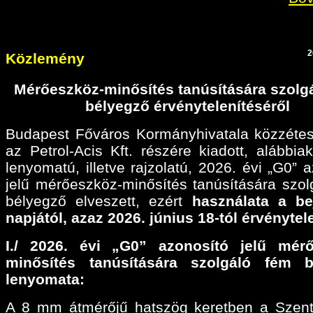
2
Közlemény
Mérőeszköz-minősítés tanúsítására szolg
bélyegző érvénytelenítéséről
Budapest Főváros Kormányhivatala közzétes
az Petrol-Acis Kft. részére kiadott, alábbiak
lenyomatú, illetve rajzolatú, 2026. évi „G0” 
jelű mérőeszköz-minősítés tanúsítására szol
bélyegző elveszett, ezért
használata a be
napjától, azaz 2026. június 18-tól érvénytel
I./ 2026. évi „G0” azonosító jelű mérő
minősítés tanúsítására szolgáló fém b
lenyomata:
A 8 mm átmérőjű hatszög keretben a Szen