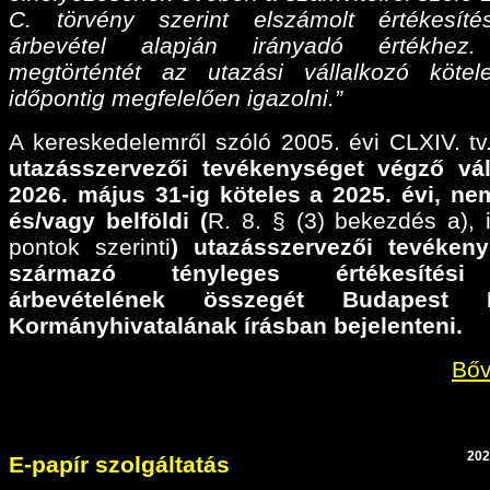
C. törvény szerint elszámolt értékesíté
árbevétel alapján irányadó értékhez
megtörténtét az utazási vállalkozó köte
időpontig megfelelően igazolni.”
A kereskedelemről szóló 2005. évi CLXIV. tv.
utazásszervezői tevékenységet végző vál
2026. május 31-ig köteles a 2025. évi,
nem
és/vagy belföldi (
R. 8. § (3) bekezdés a), il
pontok szerinti
) utazásszervezői tevéken
származó tényleges értékesítési
árbevételének összegét Budapest F
Kormányhivatalának írásban bejelenteni.
Bőv
202
E-papír szolgáltatás