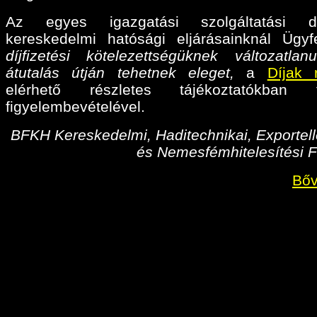
Az egyes igazgatási szolgáltatási díj
kereskedelmi hatósági eljárásainknál Ügyf
díjfizetési kötelezettségüknek változatlan
átutalás útján tehetnek eleget,
a
Díjak 
elérhető részletes tájékoztatókban fo
figyelembevételével.
BFKH Kereskedelmi, Haditechnikai, Exportell
és Nemesfémhitelesítési F
Bőv