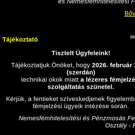
és Nemesfémhitelesítési F
Bőv
20
Tájékoztató
Tisztelt Ügyfeleink!
Tájékoztatjuk Önöket, hogy
2026. február
(szerdán)
technikai okok miatt
a lézeres fémjelzé
szolgáltatás szünetel.
Kérjük, a fentieket szíveskedjenek figyelem
fémjelzési ügyeik intézése során.
Nemesfémhitelesítési és Pénzmosás Fel
Osztály -