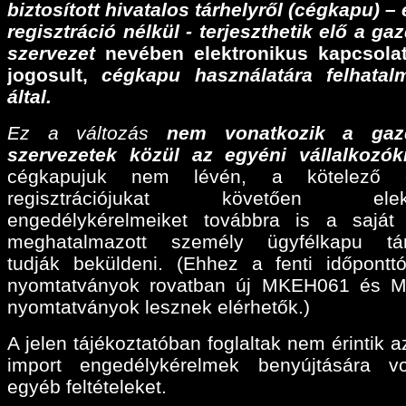
biztosított hivatalos tárhelyről (cégkapu) –
regisztráció nélkül - terjeszthetik elő a ga
szervezet
nevében elektronikus kapcsolat
jogosult,
cégkapu használatára felhatalm
által.
Ez a változás
nem vonatkozik a gaz
szervezetek közül az egyéni vállalkozók
cégkapujuk nem lévén, a kötelező e
regisztrációjukat követően elektr
engedélykérelmeiket továbbra is a sajá
meghatalmazott személy ügyfélkapu tárh
tudják beküldeni. (Ehhez a fenti időpontt
nyomtatványok rovatban új MKEH061 és 
nyomtatványok lesznek elérhetők.)
A jelen tájékoztatóban foglaltak nem érintik a
import engedélykérelmek benyújtására v
egyéb feltételeket.