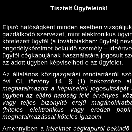
Tisztelt Ügyfeleink!
Eljáró hatóságként minden esetben vizsgáljuk
gazdálkodó szervezet, mint elektronikus ügyi
kötelezett ügyfél (a továbbiakban: ügyfél) ne
engedélykérelmet beküldő személy – ideértve
ügyfél cégkapujának használatára jogosult sz
az adott ügyben képviselheti-e az ügyfelet.
Az általános közigazgatási rendtartásról szó
évi CL törvény 14. § (1) bekezdése a
meghatalmazott a képviseleti jogosultságát 
ügyben az eljáró hatóság felé érvényes, köz
vagy teljes bizonyító erejű magánokiratba
(hiteles elektronikus vagy eredeti papí
meghatalmazással köteles igazolni.
Amennyiben a
kérelmet cégkapuról beküldő