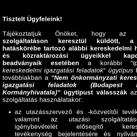
Tisztelt Ügyfeleink!
Tájékoztatjuk Önöket, hogy a
szolgáltatáson keresztül küldött,
a
hatáskörébe tartozó alábbi
kereskedelmi 
és közraktározási ügyeikkel kapcs
beadványaik esetében
a korábbi "
I
kereskedelmi igazgatási feladatok
"
ügytípus
h
továbbiakban a
"Nem önkormányzati keres
igazgatási feladatok (Budapest F
Kormányhivatala)"
ügytípust válasszák
az
szolgáltatás használatakor:
az utazásszervező és -közvetítői tevé
valamint az utazási szolgáltatáse
igénybevételét elősegítő keres
tevékenység bejelentésére és nyilván