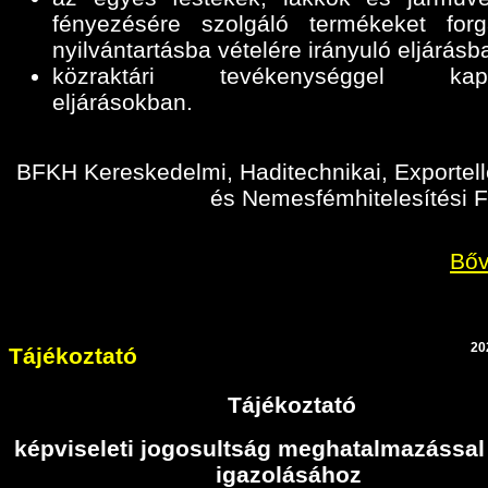
fényezésére szolgáló termékeket for
nyilvántartásba vételére irányuló eljárásb
közraktári tevékenységgel kapc
eljárásokban
.
BFKH Kereskedelmi, Haditechnikai, Exportell
és Nemesfémhitelesítési F
Bőv
20
Tájékoztató
Tájékoztató
képviseleti jogosultság meghatalmazással
igazolásához