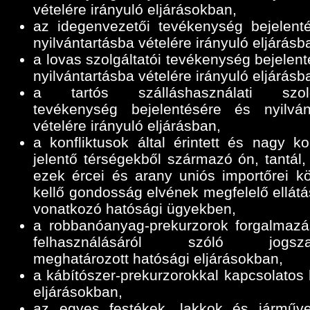
vételére irányuló eljárásokban,
az idegenvezetői tevékenység bejelent
nyilvántartásba vételére irányuló eljárásb
a lovas szolgáltatói tevékenység bejelen
nyilvántartásba vételére irányuló eljárásb
a tartós szálláshasználati szolgá
tevékenység bejelentésére és nyilván
vételére irányuló eljárásban,
a konfliktusok által érintett és nagy ko
jelentő térségekből származó ón, tantál,
ezek ércei és arany uniós importőrei k
kellő gondosság elvének megfelelő ellátá
vonatkozó hatósági ügyekben,
a robbanóanyag-prekurzorok forgalmazá
felhasználásáról szóló jogszab
meghatározott hatósági eljárásokban,
a kábítószer-prekurzorokkal kapcsolatos 
eljárásokban,
az egyes festékek, lakkok és járműve