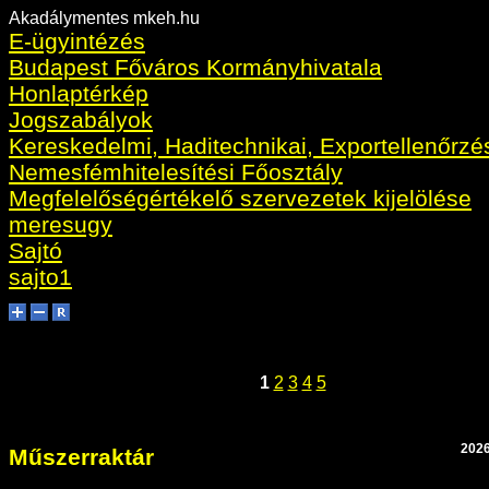
Akadálymentes mkeh.hu
E-ügyintézés
Budapest Főváros Kormányhivatala
Honlaptérkép
Jogszabályok
Kereskedelmi, Haditechnikai, Exportellenőrzé
Nemesfémhitelesítési Főosztály
Megfelelőségértékelő szervezetek kijelölése
meresugy
Sajtó
sajto1
1
2
3
4
5
2026
Műszerraktár