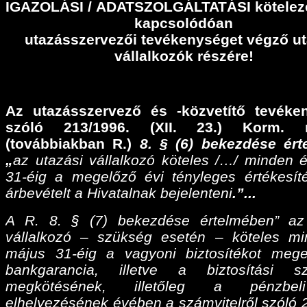
IGAZOLÁSI
/
ADATSZOLGÁLTATÁSI
kötelez
kapcsolódóan
utazásszervezői tevékenységet végző ut
vállalkozók részére!
Az utazásszervező és -közvetítő tevéke
szóló 213/1996. (XII. 23.) Korm. r
(továbbiakban R.)
8. § (6) bekezdése ér
„
az utazási vállalkozó köteles /…/ minden 
31-éig a megelőző évi tényleges értékesíté
árbevételt a Hivatalnak bejelenteni
.”...
A R. 8. § (7) bekezdése értelmében” az
vállalkozó – szükség esetén – köteles m
május 31-éig a vagyoni biztosítékot meg
bankgarancia, illetve a biztosítási sz
megkötésének, illetőleg a pénzbel
elhelyezésének évében a számvitelről szóló 2