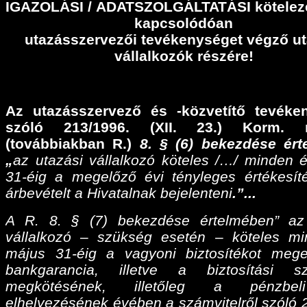
IGAZOLÁSI
/
ADATSZOLGÁLTATÁSI
kötelez
kapcsolódóan
utazásszervezői tevékenységet végző ut
vállalkozók részére!
Az utazásszervező és -közvetítő tevéke
szóló 213/1996. (XII. 23.) Korm. r
(továbbiakban R.)
8. § (6) bekezdése ér
„
az utazási vállalkozó köteles /…/ minden 
31-éig a megelőző évi tényleges értékesíté
árbevételt a Hivatalnak bejelenteni
.”...
A R. 8. § (7) bekezdése értelmében” az
vállalkozó – szükség esetén – köteles m
május 31-éig a vagyoni biztosítékot meg
bankgarancia, illetve a biztosítási sz
megkötésének, illetőleg a pénzbel
elhelyezésének évében a számvitelről szóló 2