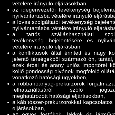
vételére irányuló eljárásokban,
az idegenvezetői tevékenység bejelent
nyilvántartásba vételére irányuló eljárásb
a lovas szolgáltatói tevékenység bejelen
nyilvántartásba vételére irányuló eljárásb
a tartós szálláshasználati szolgá
tevékenység bejelentésére és nyilván
vételére irányuló eljárásban,
a konfliktusok által érintett és nagy ko
jelentő térségekből származó ón, tantál,
ezek ércei és arany uniós importőrei k
kellő gondosság elvének megfelelő ellátá
vonatkozó hatósági ügyekben,
a robbanóanyag-prekurzorok forgalmazá
felhasználásáról szóló jogszab
meghatározott hatósági eljárásokban,
a kábítószer-prekurzorokkal kapcsolatos 
eljárásokban,
az egyes festékek, lakkok és járműve