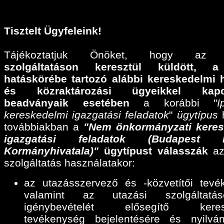
Tisztelt Ügyfeleink!
Tájékoztatjuk Önöket, hogy a
szolgáltatáson keresztül küldött,
a
hatáskörébe tartozó alábbi
kereskedelmi 
és közraktározási ügyeikkel kapcs
beadványaik esetében
a korábbi "
I
kereskedelmi igazgatási feladatok
"
ügytípus
h
továbbiakban a
"Nem önkormányzati keres
igazgatási feladatok (Budapest F
Kormányhivatala)"
ügytípust válasszák
az
szolgáltatás használatakor:
az utazásszervező és -közvetítői tevé
valamint az utazási szolgáltatáse
igénybevételét elősegítő keres
tevékenység bejelentésére és nyilván