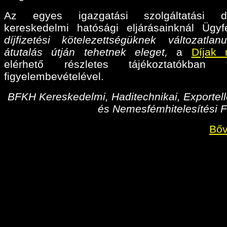
Az egyes igazgatási szolgáltatási díj
kereskedelmi hatósági eljárásainknál Ügyf
díjfizetési kötelezettségüknek változatlan
átutalás útján tehetnek eleget,
a
Díjak 
elérhető részletes tájékoztatókban fo
figyelembevételével.
BFKH Kereskedelmi, Haditechnikai, Exportell
és Nemesfémhitelesítési F
Bőv