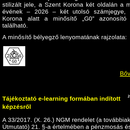
stilizált jele, a Szent Korona két oldalán a 
évének – 2026 – két utolsó számjegye, 
Korona alatt a minősítő „G0” azonosító 
található.
A minősítő bélyegző lenyomatának rajzolata:
Bőv
2
Tájékoztató e-learning formában indított
képzésről
A 33/2017. (X. 26.) NGM rendelet (a továbbia
Útmutató) 21. §-a értelmében a pénzmosás é