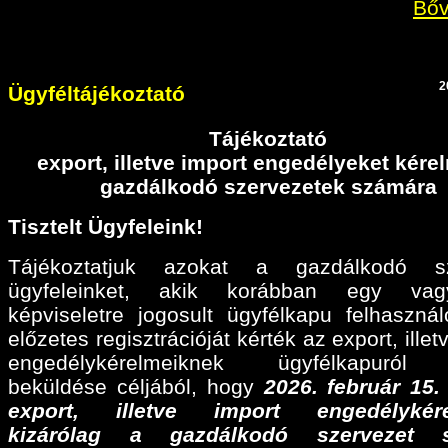
Bőv
2
Ügyféltájékoztató
Tájékoztató
export, illetve import engedélyeket kér
gazdálkodó szervezetek számára
Tisztelt Ügyfeleink!
Tájékoztatjuk azokat a gazdálkodó sz
ügyfeleinket, akik korábban egy va
képviseletre jogosult ügyfélkapu felhaszná
előzetes regisztrációját kérték az export, illet
engedélykérelmeiknek ügyfélkapuról 
beküldése céljából, hogy
2026. február 15
export, illetve import engedélykére
kizárólag a gazdálkodó szervezet 