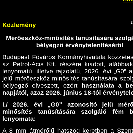
2
Közlemény
Mérőeszköz-minősítés tanúsítására szolg
bélyegző érvénytelenítéséről
Budapest Főváros Kormányhivatala közzétes
az Petrol-Acis Kft. részére kiadott, alábbiak
lenyomatú, illetve rajzolatú, 2026. évi „G0” 
jelű mérőeszköz-minősítés tanúsítására szol
bélyegző elveszett, ezért
használata a be
napjától, azaz 2026. június 18-tól érvénytel
I./ 2026. évi „G0” azonosító jelű mérő
minősítés tanúsítására szolgáló fém b
lenyomata:
A 8 mm átmérőjű hatszög keretben a Szen