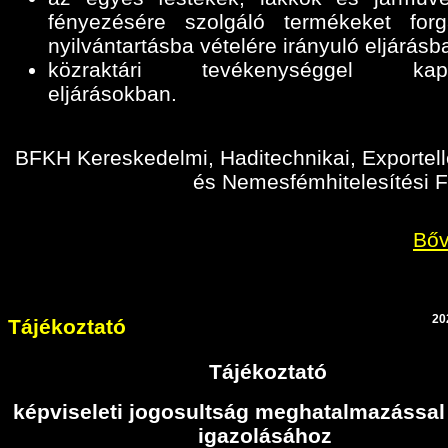
fényezésére szolgáló termékeket for
nyilvántartásba vételére irányuló eljárásb
közraktári tevékenységgel kapc
eljárásokban
.
BFKH Kereskedelmi, Haditechnikai, Exportell
és Nemesfémhitelesítési F
Bőv
20
Tájékoztató
Tájékoztató
képviseleti jogosultság meghatalmazással
igazolásához