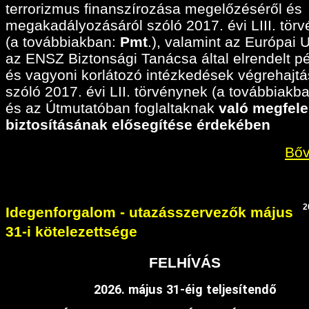
terrorizmus finanszírozása megelőzéséről és
megakadályozásáról szóló 2017. évi LIII. tör
(a továbbiakban:
Pmt
.), valamint az Európai 
az ENSZ Biztonsági Tanácsa által elrendelt p
és vagyoni korlátozó intézkedések végrehajtá
szóló 2017. évi LII. törvénynek (a továbbiakban
és az Útmutatóban foglaltaknak
való megfele
biztosításának elősegítése érdekében
Bőv
2
Idegenforgalom - utazásszervezők május
31-i kötelezettsége
FELHÍVÁS
2026. május 31-éig teljesítendő