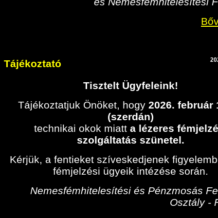
és Nemesfémhitelesítési F
Bőv
20
Tájékoztató
Tisztelt Ügyfeleink!
Tájékoztatjuk Önöket, hogy
2026. február
(szerdán)
technikai okok miatt
a lézeres fémjelzé
szolgáltatás szünetel.
Kérjük, a fentieket szíveskedjenek figyelem
fémjelzési ügyeik intézése során.
Nemesfémhitelesítési és Pénzmosás Fel
Osztály -