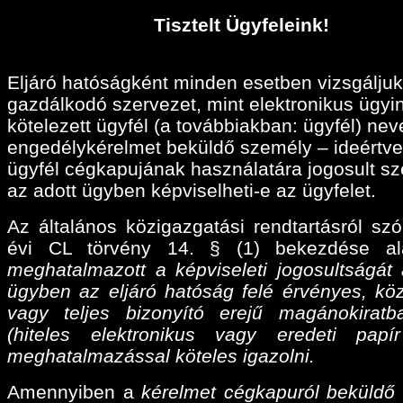
Tisztelt Ügyfeleink!
Eljáró hatóságként minden esetben vizsgáljuk
gazdálkodó szervezet, mint elektronikus ügyi
kötelezett ügyfél (a továbbiakban: ügyfél) ne
engedélykérelmet beküldő személy – ideértve
ügyfél cégkapujának használatára jogosult sz
az adott ügyben képviselheti-e az ügyfelet.
Az általános közigazgatási rendtartásról szó
évi CL törvény 14. § (1) bekezdése a
meghatalmazott a képviseleti jogosultságát 
ügyben az eljáró hatóság felé érvényes, köz
vagy teljes bizonyító erejű magánokiratba
(hiteles elektronikus vagy eredeti papí
meghatalmazással köteles igazolni.
Amennyiben a
kérelmet cégkapuról beküldő