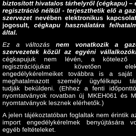
biztosított hivatalos tárhelyről (cégkapu) –
regisztráció nélkül - terjeszthetik elő a ga
szervezet
nevében elektronikus kapcsolat
jogosult,
cégkapu használatára felhatalm
által.
Ez a változás
nem vonatkozik a gaz
szervezetek közül az egyéni vállalkozók
cégkapujuk nem lévén, a kötelező e
regisztrációjukat követően elektr
engedélykérelmeiket továbbra is a sajá
meghatalmazott személy ügyfélkapu tárh
tudják beküldeni. (Ehhez a fenti időpontt
nyomtatványok rovatban új MKEH061 és 
nyomtatványok lesznek elérhetők.)
A jelen tájékoztatóban foglaltak nem érintik a
import engedélykérelmek benyújtására v
egyéb feltételeket.