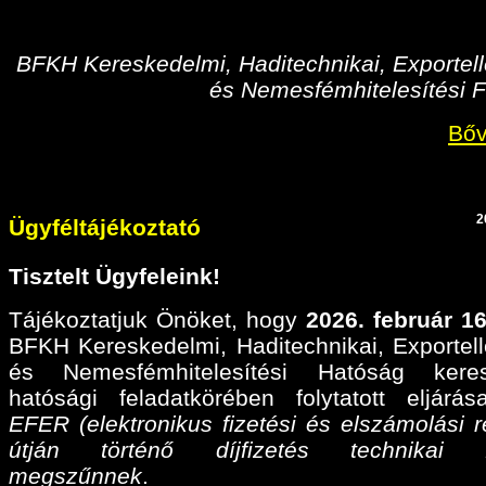
BFKH Kereskedelmi, Haditechnikai, Exportell
és Nemesfémhitelesítési F
Bőv
2
Ügyféltájékoztató
Tisztelt Ügyfeleink!
Tájékoztatjuk Önöket, hogy
2026. február 16
BFKH Kereskedelmi, Haditechnikai, Exportell
és Nemesfémhitelesítési Hatóság keres
hatósági feladatkörében folytatott eljárá
EFER (elektronikus fizetési és elszámolási r
útján történő díjfizetés technikai fel
megszűnnek
.