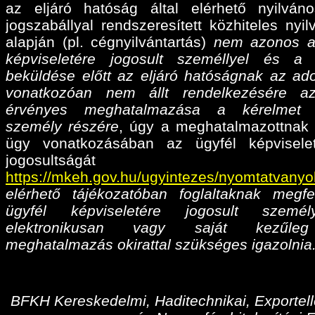
az eljáró hatóság által elérhető nyilván
jogszabállyal rendszeresített közhiteles nyil
alapján (pl. cégnyilvántartás)
nem azonos a
képviseletére jogosult személlyel és a
beküldése előtt az eljáró hatóságnak az ado
vonatkozóan nem állt rendelkezésére az
érvényes meghatalmazása
a kérelmet 
személy részére
, úgy a meghatalmazottnak 
ügy vonatkozásában az ügyfél képvisele
jogosultságá
https://mkeh.gov.hu/ugyintezes/nyomtatvanyo
elérhető tájékozatóban foglaltaknak megfe
ügyfél képviseletére jogosult személ
elektronikusan vagy saját kezűleg
meghatalmazás okirattal szükséges igazolnia
BFKH Kereskedelmi, Haditechnikai, Exportell