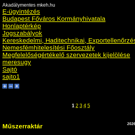
Akadálymentes mkeh.hu
E-ügyintézés
Budapest Főváros Kormányhivatala
Honlaptérkép
Jogszabályok
Kereskedelmi, Haditechnikai, Exportellenőrzé
Nemesfémhitelesítési Főosztály
Megfelelőségértékelő szervezetek kijelölése
meresugy
Sajtó
sajto1
1
2
3
4
5
2026
Műszerraktár