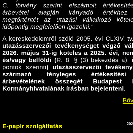
C. törvény szerint elszámolt értékesíté
árbevétel alapján irányadó értékhez
megtörténtét az utazási vállalkozó köte
időpontig megfelelően igazolni.”
A kereskedelemről szóló 2005. évi CLXIV. tv.
utazásszervezői tevékenységet végző vál
2026. május 31-ig köteles a 2025. évi,
nem
és/vagy belföldi (
R. 8. § (3) bekezdés a), il
pontok szerinti
) utazásszervezői tevéken
származó tényleges értékesítési
árbevételének összegét Budapest F
Kormányhivatalának írásban bejelenteni.
Bőv
202
E-papír szolgáltatás