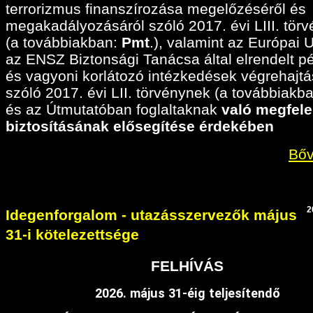
terrorizmus finanszírozása megelőzéséről és
megakadályozásáról szóló 2017. évi LIII. tör
(a továbbiakban:
Pmt
.), valamint az Európai 
az ENSZ Biztonsági Tanácsa által elrendelt p
és vagyoni korlátozó intézkedések végrehajtá
szóló 2017. évi LII. törvénynek (a továbbiakban
és az Útmutatóban foglaltaknak
való megfele
biztosításának elősegítése érdekében
Bőv
2
Idegenforgalom - utazásszervezők május
31-i kötelezettsége
FELHÍVÁS
2026. május 31-éig teljesítendő