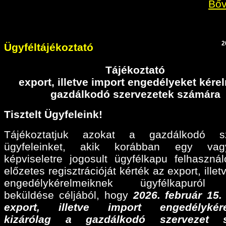
Bőv
2
Ügyféltájékoztató
Tájékoztató
export, illetve import engedélyeket kér
gazdálkodó szervezetek számára
Tisztelt Ügyfeleink!
Tájékoztatjuk azokat a gazdálkodó sz
ügyfeleinket, akik korábban egy va
képviseletre jogosult ügyfélkapu felhaszná
előzetes regisztrációját kérték az export, illet
engedélykérelmeiknek ügyfélkapuról 
beküldése céljából, hogy
2026. február 15
export, illetve import engedélykére
kizárólag a gazdálkodó szervezet 