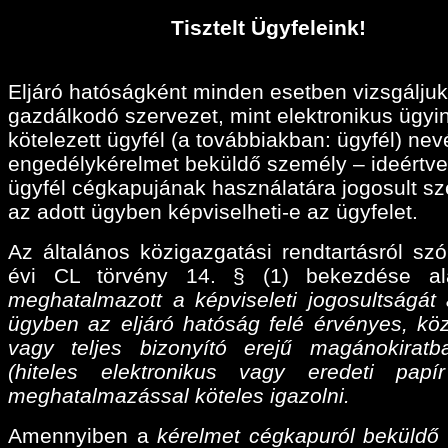
Tisztelt Ügyfeleink!
Eljáró hatóságként minden esetben vizsgáljuk
gazdálkodó szervezet, mint elektronikus ügyi
kötelezett ügyfél (a továbbiakban: ügyfél) ne
engedélykérelmet beküldő személy – ideértve
ügyfél cégkapujának használatára jogosult sz
az adott ügyben képviselheti-e az ügyfelet.
Az általános közigazgatási rendtartásról szó
évi CL törvény 14. § (1) bekezdése a
meghatalmazott a képviseleti jogosultságát 
ügyben az eljáró hatóság felé érvényes, köz
vagy teljes bizonyító erejű magánokiratba
(hiteles elektronikus vagy eredeti papí
meghatalmazással köteles igazolni.
Amennyiben a
kérelmet cégkapuról beküldő