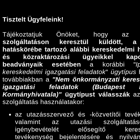
Tisztelt Ügyfeleink!
Tájékoztatjuk Önöket, hogy a
szolgáltatáson keresztül küldött,
a
hatáskörébe tartozó alábbi
kereskedelmi 
és közraktározási ügyeikkel kapcs
beadványaik esetében
a korábbi "
I
kereskedelmi igazgatási feladatok
"
ügytípus
h
továbbiakban a
"Nem önkormányzati keres
igazgatási feladatok (Budapest F
Kormányhivatala)"
ügytípust válasszák
az
szolgáltatás használatakor:
az utazásszervező és -közvetítői tevé
valamint az utazási szolgáltatáse
igénybevételét elősegítő keres
tevékenység bejelentésére és nyilván