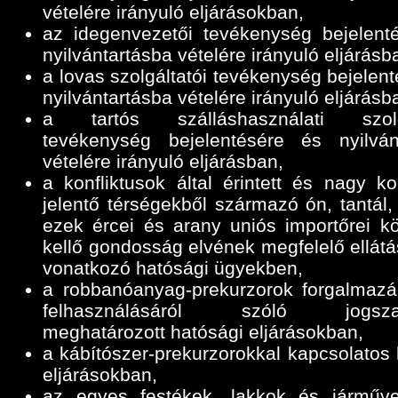
vételére irányuló eljárásokban,
az idegenvezetői tevékenység bejelent
nyilvántartásba vételére irányuló eljárásb
a lovas szolgáltatói tevékenység bejelen
nyilvántartásba vételére irányuló eljárásb
a tartós szálláshasználati szolgá
tevékenység bejelentésére és nyilván
vételére irányuló eljárásban,
a konfliktusok által érintett és nagy ko
jelentő térségekből származó ón, tantál,
ezek ércei és arany uniós importőrei k
kellő gondosság elvének megfelelő ellátá
vonatkozó hatósági ügyekben,
a robbanóanyag-prekurzorok forgalmazá
felhasználásáról szóló jogszab
meghatározott hatósági eljárásokban,
a kábítószer-prekurzorokkal kapcsolatos 
eljárásokban,
az egyes festékek, lakkok és járműve