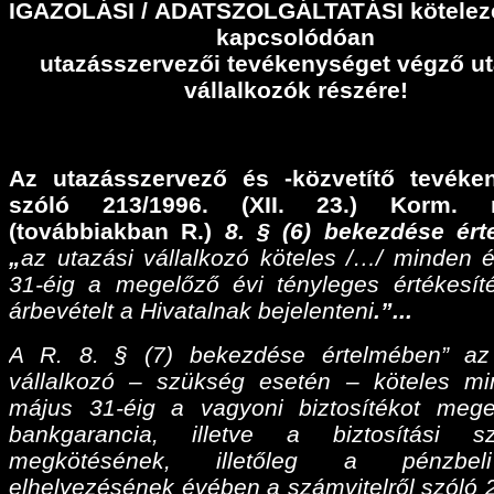
IGAZOLÁSI
/
ADATSZOLGÁLTATÁSI
kötelez
kapcsolódóan
utazásszervezői tevékenységet végző ut
vállalkozók részére!
Az utazásszervező és -közvetítő tevéke
szóló 213/1996. (XII. 23.) Korm. r
(továbbiakban R.)
8. § (6) bekezdése ér
„
az utazási vállalkozó köteles /…/ minden 
31-éig a megelőző évi tényleges értékesíté
árbevételt a Hivatalnak bejelenteni
.”...
A R. 8. § (7) bekezdése értelmében” az
vállalkozó – szükség esetén – köteles m
május 31-éig a vagyoni biztosítékot meg
bankgarancia, illetve a biztosítási sz
megkötésének, illetőleg a pénzbel
elhelyezésének évében a számvitelről szóló 2