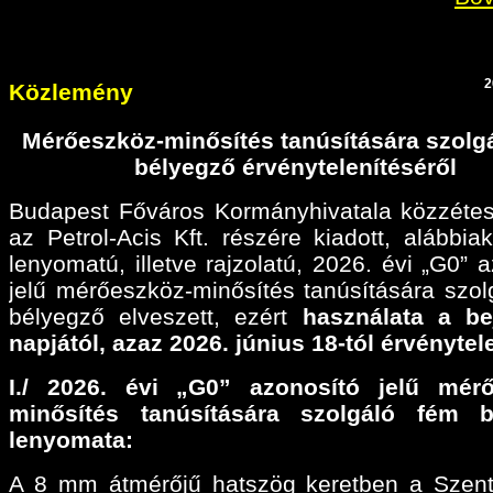
2
Közlemény
Mérőeszköz-minősítés tanúsítására szolg
bélyegző érvénytelenítéséről
Budapest Főváros Kormányhivatala közzétes
az Petrol-Acis Kft. részére kiadott, alábbiak
lenyomatú, illetve rajzolatú, 2026. évi „G0” 
jelű mérőeszköz-minősítés tanúsítására szol
bélyegző elveszett, ezért
használata a be
napjától, azaz 2026. június 18-tól érvénytel
I./ 2026. évi „G0” azonosító jelű mérő
minősítés tanúsítására szolgáló fém b
lenyomata:
A 8 mm átmérőjű hatszög keretben a Szen