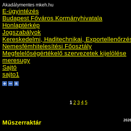
Akadálymentes mkeh.hu
E-ügyintézés
Budapest Főváros Kormányhivatala
Honlaptérkép
Jogszabályok
Kereskedelmi, Haditechnikai, Exportellenőrzé
Nemesfémhitelesítési Főosztály
Megfelelőségértékelő szervezetek kijelölése
meresugy
Sajtó
sajto1
1
2
3
4
5
2026
Műszerraktár