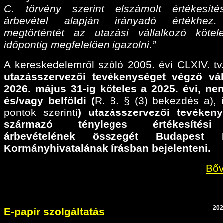
C. törvény szerint elszámolt értékesíté
árbevétel alapján irányadó értékhez
megtörténtét az utazási vállalkozó köte
időpontig megfelelően igazolni.”
A kereskedelemről szóló 2005. évi CLXIV. tv.
utazásszervezői tevékenységet végző vál
2026. május 31-ig köteles a 2025. évi,
nem
és/vagy belföldi (
R. 8. § (3) bekezdés a), il
pontok szerinti
) utazásszervezői tevéken
származó tényleges értékesítési
árbevételének összegét Budapest F
Kormányhivatalának írásban bejelenteni.
Bőv
202
E-papír szolgáltatás