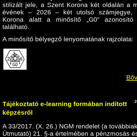
stilizált jele, a Szent Korona két oldalán a 
évének – 2026 – két utolsó számjegye, 
Korona alatt a minősítő „G0” azonosító 
található.
A minősítő bélyegző lenyomatának rajzolata:
Bőv
2
Tájékoztató e-learning formában indított
képzésről
A 33/2017. (X. 26.) NGM rendelet (a továbbia
Útmutató) 21. §-a értelmében a pénzmosás é