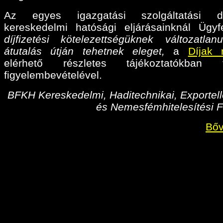
Az egyes igazgatási szolgáltatási díj
kereskedelmi hatósági eljárásainknál Ügyf
díjfizetési kötelezettségüknek változatlan
átutalás útján tehetnek eleget,
a
Díjak 
elérhető részletes tájékoztatókban fo
figyelembevételével.
BFKH Kereskedelmi, Haditechnikai, Exportell
és Nemesfémhitelesítési F
Bőv