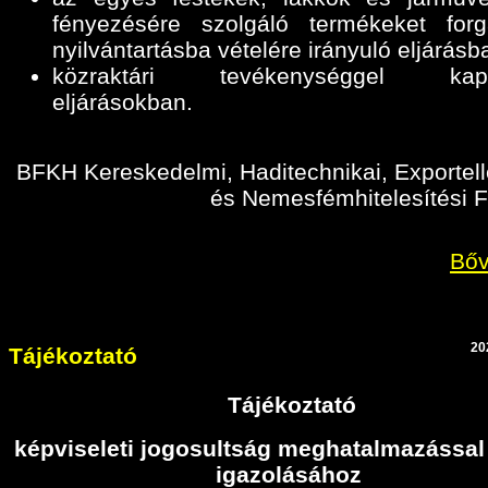
fényezésére szolgáló termékeket for
nyilvántartásba vételére irányuló eljárásb
közraktári tevékenységgel kapc
eljárásokban
.
BFKH Kereskedelmi, Haditechnikai, Exportell
és Nemesfémhitelesítési F
Bőv
20
Tájékoztató
Tájékoztató
képviseleti jogosultság meghatalmazással
igazolásához