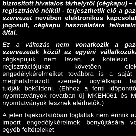
biztosított hivatalos tárhelyről (cégkapu) –
regisztráció nélkül - terjeszthetik elő a ga
szervezet
nevében elektronikus kapcsolat
jogosult,
cégkapu használatára felhatalm
által.
Ez a változás
nem vonatkozik a gaz
szervezetek közül az egyéni vállalkozók
cégkapujuk nem lévén, a kötelező e
regisztrációjukat követően elektr
engedélykérelmeiket továbbra is a sajá
meghatalmazott személy ügyfélkapu tárh
tudják beküldeni. (Ehhez a fenti időpontt
nyomtatványok rovatban új MKEH061 és 
nyomtatványok lesznek elérhetők.)
A jelen tájékoztatóban foglaltak nem érintik a
import engedélykérelmek benyújtására v
egyéb feltételeket.