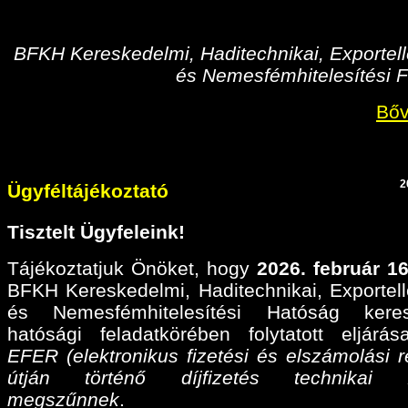
BFKH Kereskedelmi, Haditechnikai, Exportell
és Nemesfémhitelesítési F
Bőv
2
Ügyféltájékoztató
Tisztelt Ügyfeleink!
Tájékoztatjuk Önöket, hogy
2026. február 16
BFKH Kereskedelmi, Haditechnikai, Exportell
és Nemesfémhitelesítési Hatóság keres
hatósági feladatkörében folytatott eljárá
EFER (elektronikus fizetési és elszámolási r
útján történő díjfizetés technikai fel
megszűnnek
.