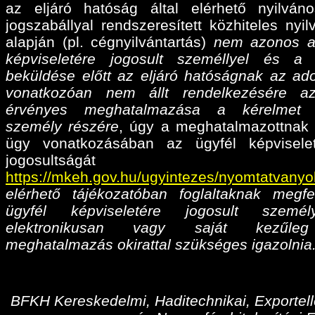
az eljáró hatóság által elérhető nyilván
jogszabállyal rendszeresített közhiteles nyil
alapján (pl. cégnyilvántartás)
nem azonos a
képviseletére jogosult személlyel és a
beküldése előtt az eljáró hatóságnak az ado
vonatkozóan nem állt rendelkezésére az
érvényes meghatalmazása
a kérelmet 
személy részére
, úgy a meghatalmazottnak 
ügy vonatkozásában az ügyfél képvisele
jogosultságá
https://mkeh.gov.hu/ugyintezes/nyomtatvanyo
elérhető tájékozatóban foglaltaknak megfe
ügyfél képviseletére jogosult személ
elektronikusan vagy saját kezűleg
meghatalmazás okirattal szükséges igazolnia
BFKH Kereskedelmi, Haditechnikai, Exportell