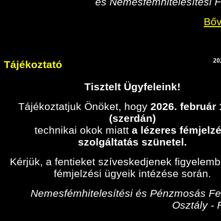
és Nemesfémhitelesítési F
Bőv
20
Tájékoztató
Tisztelt Ügyfeleink!
Tájékoztatjuk Önöket, hogy
2026. február
(szerdán)
technikai okok miatt
a lézeres fémjelzé
szolgáltatás szünetel.
Kérjük, a fentieket szíveskedjenek figyelem
fémjelzési ügyeik intézése során.
Nemesfémhitelesítési és Pénzmosás Fel
Osztály -