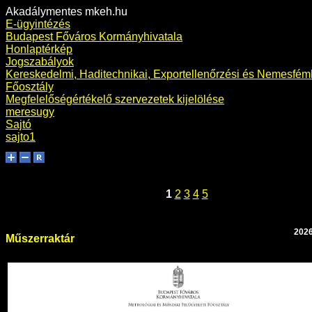
Akadálymentes mkeh.hu
E-ügyintézés
Budapest Főváros Kormányhivatala
Honlaptérkép
Jogszabályok
Kereskedelmi, Haditechnikai, Exportellenőrzési és Nemesfémh
Főosztály
Megfelelőségértékelő szervezetek kijelölése
meresugy
Sajtó
sajto1
1
2
3
4
5
2026
Műszerraktár