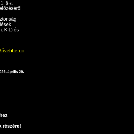
1. §-a
előzéséről
iztonsági
edések
: Kit.) és
Bővebben »
026. április 29.
ghez
 részére!