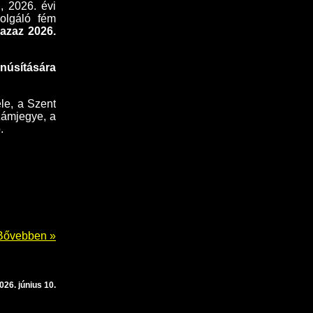
ú, 2026. évi
zolgáló fém
 azaz 2026.
anúsítására
le, a Szent
zámjegye, a
.
Bővebben »
026. június 10.