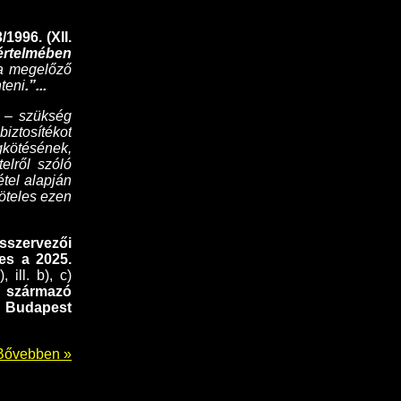
1996. (XII.
 értelmében
 a megelőző
nteni
.”...
ó – szükség
ztosítékot
gkötésének,
elről szóló
étel alapján
köteles ezen
sszervezői
es a 2025.
 ill. b), c)
 származó
t Budapest
Bővebben »