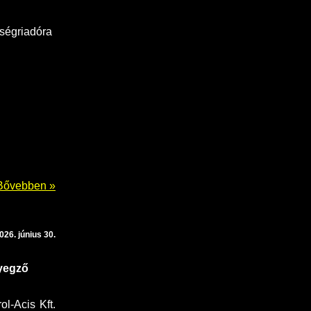
őségriadóra
Bővebben »
026. június 30.
lyegző
l-Acis Kft.