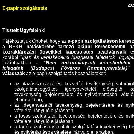
202
E-papír szolgáltatás
Tisztelt Ügyfeleink!
Tájékoztatjuk Önöket, hogy az
e-papír szolgáltatáson kereszt
a BFKH hatáskörébe tartozó alábbi
kereskedelmi h
közraktározási ügyeikkel kapcsolatos
beadványaik e
korábbi "
Ipari és kereskedelmi igazgatási feladatok
"
ügytíp
továbbiakban a
"Nem önkormányzati kereskedelmi i
feladatok (Budapest Főváros Kormányhivatala)"
ü
válasszák
az e-papír szolgáltatás használatakor:
az utazásszervező és -közvetítői tevékenység, valamint
szolgáltatásegyüttes igénybevételét elősegítő ke
tevékenység bejelentésére és nyilvántartásba vételé
eljárásokban,
az idegenvezetői tevékenység bejelentésére és nyil
vételére irányuló eljárásban,
a lovas szolgáltatói tevékenység bejelentésére és nyil
vételére irányuló eljárásban,
a tartós szálláshasználati szolgáltatási tevékenység be
és nyilvántartásba vételére irányuló eljárásban,