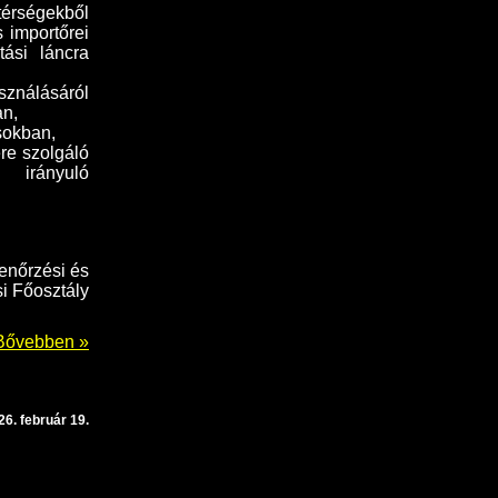
 térségekből
 importőrei
ási láncra
sználásáról
an,
sokban,
re szolgáló
e irányuló
enőrzési és
i Főosztály
Bővebben »
26. február 19.