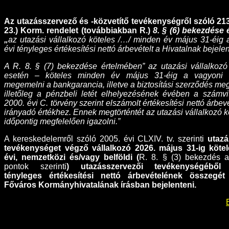
Az utazásszervező és -közvetítő tevékenységről szóló 213/
23.) Korm. rendelet (továbbiakban R.)
8. § (6) bekezdése
„
az utazási vállalkozó köteles /…/ minden év május 31-éig
évi tényleges értékesítési nettó árbevételt a Hivatalnak bejele
A R. 8. § (7) bekezdése értelmében” az utazási vállalkoz
esetén – köteles minden év május 31-éig a vagyoni bi
megemelni a bankgarancia, illetve a biztosítási szerződés me
illetőleg a pénzbeli letét elhelyezésének évében a számvit
2000. évi C. törvény szerint elszámolt értékesítési nettó árbev
irányadó értékhez. Ennek megtörténtét az utazási vállalkozó 
időpontig megfelelően igazolni.”
A kereskedelemről szóló 2005. évi CLXIV. tv. szerinti
utazá
tevékenységet végző vállalkozó
2026. május 31-ig kötel
évi,
nemzetközi és/vagy belföldi (
R. 8. § (3) bekezdés a),
pontok szerinti
) utazásszervezői tevékenységéből
tényleges értékesítési nettó árbevételének összegé
Főváros Kormányhivatalának írásban bejelenteni.