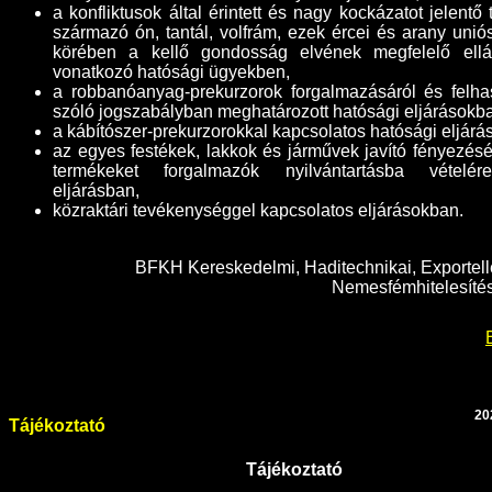
a konfliktusok által érintett és nagy kockázatot jelentő
származó ón, tantál, volfrám, ezek ércei és arany uniós
körében a kellő gondosság elvének megfelelő ellát
vonatkozó hatósági ügyekben,
a robbanóanyag-prekurzorok forgalmazásáról és felha
szóló jogszabályban meghatározott hatósági eljárásokb
a kábítószer-prekurzorokkal kapcsolatos hatósági eljárá
az egyes festékek, lakkok és járművek javító fényezésé
termékeket forgalmazók nyilvántartásba vételér
eljárásban,
közraktári tevékenységgel kapcsolatos eljárásokban
.
BFKH Kereskedelmi, Haditechnikai, Exportell
Nemesfémhitelesítés
20
Tájékoztató
Tájékoztató