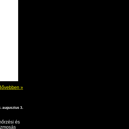
Bővebben »
. augusztus 3.
nőrzési és
énzmosás