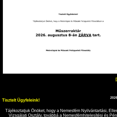
2026
Tisztelt Ügyfeleink!
Tájékoztatjuk Önöket, hogy a Nemesfém Nyilvántartási, Elle
Vizsgálati Osztály, továbbá a Nemesfémhitelesítési és P