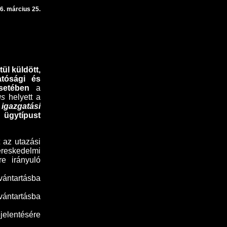
6. március 25.
ül küldött,
atósági és
setében
a
us
helyett a
gazgatási
gytípust
 az utazási
reskedelmi
re irányuló
vántartásba
vántartásba
jelentésére