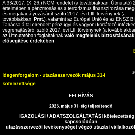
A 33/2017. (X. 26.) NGM rendelet (a továbbiakban: Útmutató) 2
értelmében a pénzmosás és a terrorizmus finanszírozása meg
és megakadályozásáról szóló 2017. évi LIII. törvénynek (a
továbbiakban:
Pmt
.), valamint az Európai Unió és az ENSZ B
Tanácsa által elrendelt pénzügyi és vagyoni korlátozó intézk
végrehajtásáról szóló 2017. évi LII. törvénynek (a továbbiakban
az Útmutatóban foglaltaknak
való megfelelés biztosításának
elősegítése érdekében
2
Idegenforgalom - utazásszervezők május 31-i
kötelezettsége
FELHÍVÁS
2026. május 31-éig teljesítendő
IGAZOLÁSI
/
ADATSZOLGÁLTATÁSI
kötelezettsé
kapcsolódóan
utazásszervezői tevékenységet végző utazási vállalkozók