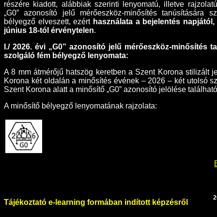
részére kiadott, alábbiak szerinti lenyomatú, illetve rajzolat
„G0” azonosító jelű mérőeszköz-minősítés tanúsítására s
bélyegző elveszett, ezért
használata a bejelentés napjától,
június 18-tól érvénytelen
.
I./ 2026. évi „G0” azonosító jelű mérőeszköz-minősítés t
szolgáló fém bélyegző lenyomata:
A 8 mm átmérőjű hatszög keretben a Szent Korona stilizált je
Korona két oldalán a minősítés évének – 2026 – két utolsó s
Szent Korona alatt a minősítő „G0” azonosító jelölése található
A minősítő bélyegző lenyomatának rajzolata:
2
Tájékoztató e-learning formában indított képzésről