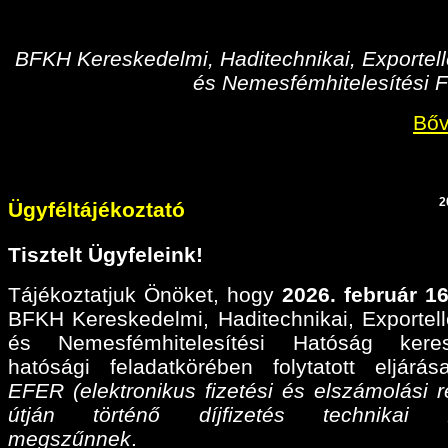
BFKH Kereskedelmi, Haditechnikai, Exportell
és Nemesfémhitelesítési F
Bőv
2
Ügyféltájékoztató
Tisztelt Ügyfeleink!
Tájékoztatjuk Önöket, hogy
2026. február 16
BFKH Kereskedelmi, Haditechnikai, Exportell
és Nemesfémhitelesítési Hatóság keres
hatósági feladatkörében folytatott eljárá
EFER (elektronikus fizetési és elszámolási r
útján történő díjfizetés technikai fel
megszűnnek
.