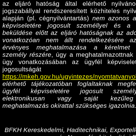
az eljáró hatóság által elérhető nyilván
jogszabállyal rendszeresített közhiteles nyil
alapján (pl. cégnyilvántartás)
nem azonos a
képviseletére jogosult személlyel és a
beküldése előtt az eljáró hatóságnak az ado
vonatkozóan nem állt rendelkezésére az
érvényes meghatalmazása
a kérelmet 
személy részére
, úgy a meghatalmazottnak 
ügy vonatkozásában az ügyfél képvisele
jogosultságá
https://mkeh.gov.hu/ugyintezes/nyomtatvanyo
elérhető tájékozatóban foglaltaknak megfe
ügyfél képviseletére jogosult személ
elektronikusan vagy saját kezűleg
meghatalmazás okirattal szükséges igazolnia
BFKH Kereskedelmi, Haditechnikai, Exportell