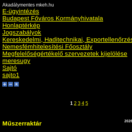
Akadálymentes mkeh.hu
E-ügyintézés
Budapest Főváros Kormányhivatala
Honlaptérkép
Jogszabályok
Kereskedelmi, Haditechnikai, Exportellenőrzé
Nemesfémhitelesítési Főosztály
Megfelelőségértékelő szervezetek kijelölése
meresugy
Sajtó
sajto1
1
2
3
4
5
2026
Műszerraktár