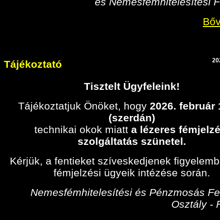
és Nemesfémhitelesítési F
Bőv
20
Tájékoztató
Tisztelt Ügyfeleink!
Tájékoztatjuk Önöket, hogy
2026. február
(szerdán)
technikai okok miatt
a lézeres fémjelzé
szolgáltatás szünetel.
Kérjük, a fentieket szíveskedjenek figyelem
fémjelzési ügyeik intézése során.
Nemesfémhitelesítési és Pénzmosás Fel
Osztály -