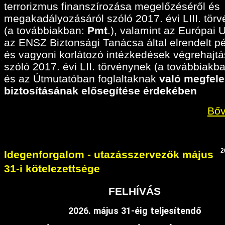
terrorizmus finanszírozása megelőzéséről és
megakadályozásáról szóló 2017. évi LIII. tör
(a továbbiakban:
Pmt
.), valamint az Európai 
az ENSZ Biztonsági Tanácsa által elrendelt p
és vagyoni korlátozó intézkedések végrehajtá
szóló 2017. évi LII. törvénynek (a továbbiakban
és az Útmutatóban foglaltaknak
való megfele
biztosításának elősegítése érdekében
Bőv
2
Idegenforgalom - utazásszervezők május
31-i kötelezettsége
FELHÍVÁS
2026. május 31-éig teljesítendő