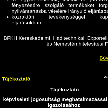
fényezésére szolgáló termékeket for
nyilvántartásba vételére irányuló eljárásb
közraktári tevékenységgel kapc
eljárásokban
.
BFKH Kereskedelmi, Haditechnikai, Exportell
és Nemesfémhitelesítési F
Bőv
20
Tájékoztató
Tájékoztató
képviseleti jogosultság meghatalmazással
igazolásához