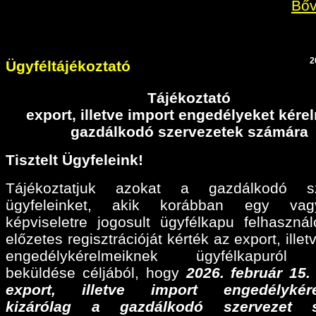
Bőv
2
Ügyféltájékoztató
Tájékoztató
export, illetve import engedélyeket kér
gazdálkodó szervezetek számára
Tisztelt Ügyfeleink!
Tájékoztatjuk azokat a gazdálkodó sz
ügyfeleinket, akik korábban egy va
képviseletre jogosult ügyfélkapu felhaszná
előzetes regisztrációját kérték az export, illet
engedélykérelmeiknek ügyfélkapuról 
beküldése céljából, hogy
2026. február 15
export, illetve import engedélykére
kizárólag a gazdálkodó szervezet 