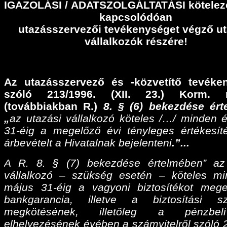
IGAZOLÁSI
/
ADATSZOLGÁLTATÁSI
kötelez
kapcsolódóan
utazásszervezői tevékenységet végző ut
vállalkozók részére!
Az utazásszervező és -közvetítő tevéke
szóló 213/1996. (XII. 23.) Korm. r
(továbbiakban R.)
8. § (6) bekezdése ér
„
az utazási vállalkozó köteles /…/ minden 
31-éig a megelőző évi tényleges értékesíté
árbevételt a Hivatalnak bejelenteni
.”...
A R. 8. § (7) bekezdése értelmében” az
vállalkozó – szükség esetén – köteles m
május 31-éig a vagyoni biztosítékot meg
bankgarancia, illetve a biztosítási sz
megkötésének, illetőleg a pénzbel
elhelyezésének évében a számvitelről szóló 2