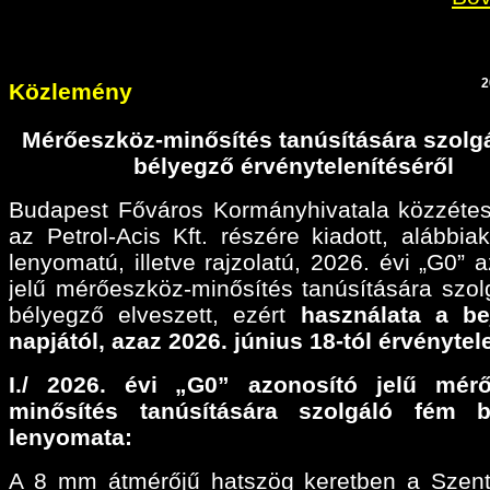
2
Közlemény
Mérőeszköz-minősítés tanúsítására szolg
bélyegző érvénytelenítéséről
Budapest Főváros Kormányhivatala közzétes
az Petrol-Acis Kft. részére kiadott, alábbiak
lenyomatú, illetve rajzolatú, 2026. évi „G0” 
jelű mérőeszköz-minősítés tanúsítására szol
bélyegző elveszett, ezért
használata a be
napjától, azaz 2026. június 18-tól érvénytel
I./ 2026. évi „G0” azonosító jelű mérő
minősítés tanúsítására szolgáló fém b
lenyomata:
A 8 mm átmérőjű hatszög keretben a Szen