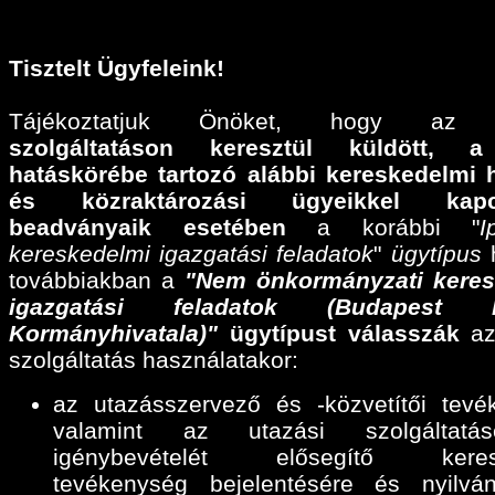
Tisztelt Ügyfeleink!
Tájékoztatjuk Önöket, hogy a
szolgáltatáson keresztül küldött,
a
hatáskörébe tartozó alábbi
kereskedelmi 
és közraktározási ügyeikkel kapcs
beadványaik esetében
a korábbi "
I
kereskedelmi igazgatási feladatok
"
ügytípus
h
továbbiakban a
"Nem önkormányzati keres
igazgatási feladatok (Budapest F
Kormányhivatala)"
ügytípust válasszák
az
szolgáltatás használatakor:
az utazásszervező és -közvetítői tevé
valamint az utazási szolgáltatáse
igénybevételét elősegítő keres
tevékenység bejelentésére és nyilván