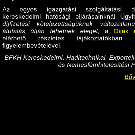
Az egyes igazgatási szolgáltatási díj
kereskedelmi hatósági eljárásainknál Ügyf
díjfizetési kötelezettségüknek változatlan
átutalás útján tehetnek eleget,
a
Díjak 
elérhető részletes tájékoztatókban fo
figyelembevételével.
BFKH Kereskedelmi, Haditechnikai, Exportell
és Nemesfémhitelesítési F
Bőv