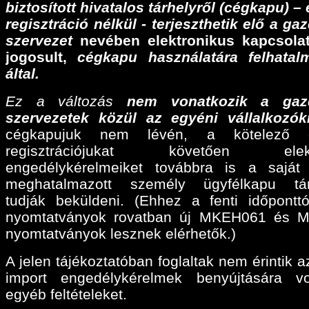
biztosított hivatalos tárhelyről (cégkapu) –
regisztráció nélkül - terjeszthetik elő a ga
szervezet
nevében elektronikus kapcsolat
jogosult,
cégkapu használatára felhatalm
által.
Ez a változás
nem vonatkozik a gaz
szervezetek közül az egyéni vállalkozók
cégkapujuk nem lévén, a kötelező e
regisztrációjukat követően elektr
engedélykérelmeiket továbbra is a sajá
meghatalmazott személy ügyfélkapu tárh
tudják beküldeni. (Ehhez a fenti időpontt
nyomtatványok rovatban új MKEH061 és 
nyomtatványok lesznek elérhetők.)
A jelen tájékoztatóban foglaltak nem érintik a
import engedélykérelmek benyújtására v
egyéb feltételeket.