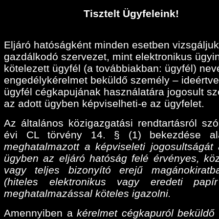
Tisztelt Ügyfeleink!
Eljáró hatóságként minden esetben vizsgáljuk
gazdálkodó szervezet, mint elektronikus ügyi
kötelezett ügyfél (a továbbiakban: ügyfél) ne
engedélykérelmet beküldő személy – ideértve
ügyfél cégkapujának használatára jogosult sz
az adott ügyben képviselheti-e az ügyfelet.
Az általános közigazgatási rendtartásról szó
évi CL törvény 14. § (1) bekezdése a
meghatalmazott a képviseleti jogosultságát 
ügyben az eljáró hatóság felé érvényes, köz
vagy teljes bizonyító erejű magánokiratba
(hiteles elektronikus vagy eredeti papí
meghatalmazással köteles igazolni.
Amennyiben a
kérelmet cégkapuról beküldő