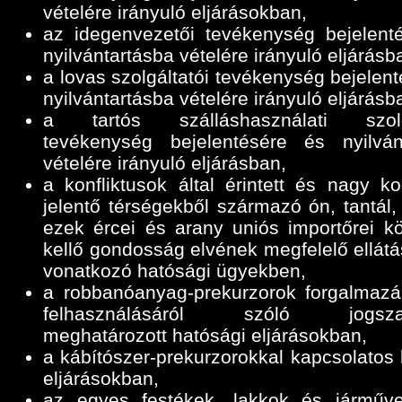
vételére irányuló eljárásokban,
az idegenvezetői tevékenység bejelent
nyilvántartásba vételére irányuló eljárásb
a lovas szolgáltatói tevékenység bejelen
nyilvántartásba vételére irányuló eljárásb
a tartós szálláshasználati szolgá
tevékenység bejelentésére és nyilván
vételére irányuló eljárásban,
a konfliktusok által érintett és nagy ko
jelentő térségekből származó ón, tantál,
ezek ércei és arany uniós importőrei k
kellő gondosság elvének megfelelő ellátá
vonatkozó hatósági ügyekben,
a robbanóanyag-prekurzorok forgalmazá
felhasználásáról szóló jogszab
meghatározott hatósági eljárásokban,
a kábítószer-prekurzorokkal kapcsolatos 
eljárásokban,
az egyes festékek, lakkok és járműve