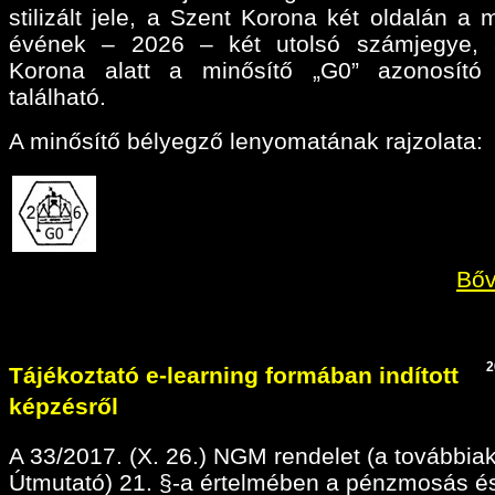
stilizált jele, a Szent Korona két oldalán a 
évének – 2026 – két utolsó számjegye, 
Korona alatt a minősítő „G0” azonosító 
található.
A minősítő bélyegző lenyomatának rajzolata:
Bőv
2
Tájékoztató e-learning formában indított
képzésről
A 33/2017. (X. 26.) NGM rendelet (a továbbia
Útmutató) 21. §-a értelmében a pénzmosás é