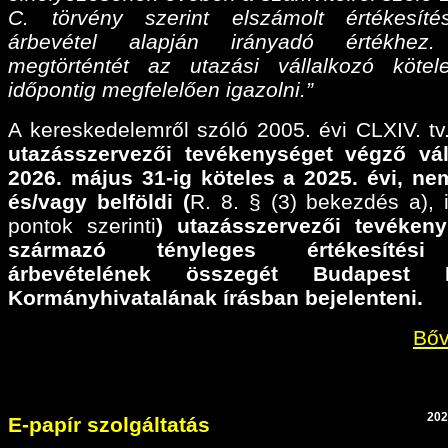
C. törvény szerint elszámolt értékesíté
árbevétel alapján irányadó értékhez
megtörténtét az utazási vállalkozó köte
időpontig megfelelően igazolni.”
A kereskedelemről szóló 2005. évi CLXIV. tv.
utazásszervezői tevékenységet végző vál
2026. május 31-ig köteles a 2025. évi,
nem
és/vagy belföldi (
R. 8. § (3) bekezdés a), il
pontok szerinti
) utazásszervezői tevéken
származó tényleges értékesítési
árbevételének összegét Budapest F
Kormányhivatalának írásban bejelenteni.
Bőv
202
E-papír szolgáltatás