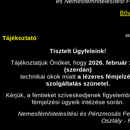
és Nemesfémhitelesítési F
Bőv
20
Tájékoztató
Tisztelt Ügyfeleink!
Tájékoztatjuk Önöket, hogy
2026. február
(szerdán)
technikai okok miatt
a lézeres fémjelzé
szolgáltatás szünetel.
Kérjük, a fentieket szíveskedjenek figyelem
fémjelzési ügyeik intézése során.
Nemesfémhitelesítési és Pénzmosás Fel
Osztály -