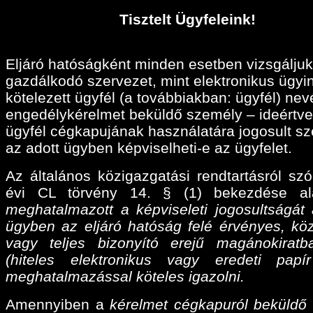
Tisztelt Ügyfeleink!
Eljáró hatóságként minden esetben vizsgáljuk
gazdálkodó szervezet, mint elektronikus ügyi
kötelezett ügyfél (a továbbiakban: ügyfél) ne
engedélykérelmet beküldő személy – ideértve
ügyfél cégkapujának használatára jogosult sz
az adott ügyben képviselheti-e az ügyfelet.
Az általános közigazgatási rendtartásról szó
évi CL törvény 14. § (1) bekezdése a
meghatalmazott a képviseleti jogosultságát 
ügyben az eljáró hatóság felé érvényes, köz
vagy teljes bizonyító erejű magánokiratba
(hiteles elektronikus vagy eredeti papí
meghatalmazással köteles igazolni.
Amennyiben a
kérelmet cégkapuról beküldő