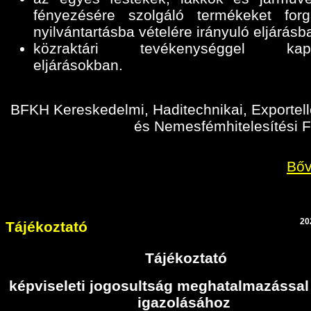
fényezésére szolgáló termékeket for
nyilvántartásba vételére irányuló eljárásb
közraktári tevékenységgel kapc
eljárásokban
.
BFKH Kereskedelmi, Haditechnikai, Exportell
és Nemesfémhitelesítési F
Bőv
20
Tájékoztató
Tájékoztató
képviseleti jogosultság meghatalmazással
igazolásához