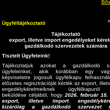
Bőv
2
Ügyféltájékoztató
Tájékoztató
export, illetve import engedélyeket kér
gazdálkodó szervezetek számára
Tisztelt Ügyfeleink!
Tájékoztatjuk azokat a gazdálkodó sz
ügyfeleinket, akik korábban egy va
képviseletre jogosult ügyfélkapu felhaszná
előzetes regisztrációját kérték az export, illet
engedélykérelmeiknek ügyfélkapuról 
beküldése céljából, hogy
2026. február 15
export, illetve import engedélykére
kizárólag a gazdálkodó szervezet 