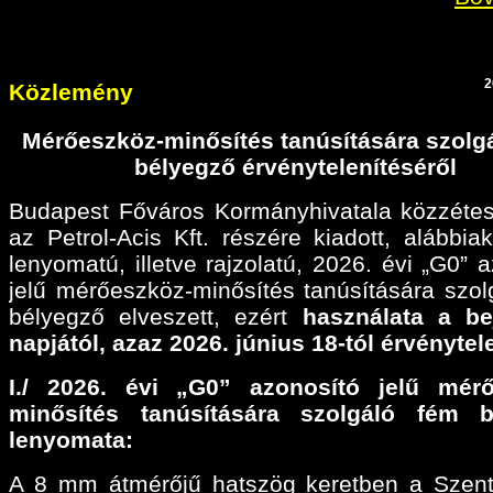
2
Közlemény
Mérőeszköz-minősítés tanúsítására szolg
bélyegző érvénytelenítéséről
Budapest Főváros Kormányhivatala közzétes
az Petrol-Acis Kft. részére kiadott, alábbiak
lenyomatú, illetve rajzolatú, 2026. évi „G0” 
jelű mérőeszköz-minősítés tanúsítására szol
bélyegző elveszett, ezért
használata a be
napjától, azaz 2026. június 18-tól érvénytel
I./ 2026. évi „G0” azonosító jelű mérő
minősítés tanúsítására szolgáló fém b
lenyomata:
A 8 mm átmérőjű hatszög keretben a Szen