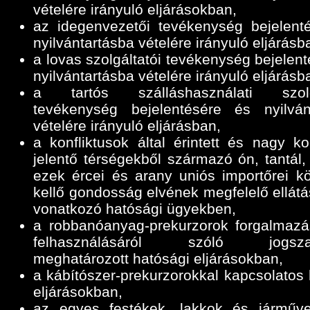
vételére irányuló eljárásokban,
az idegenvezetői tevékenység bejelent
nyilvántartásba vételére irányuló eljárásb
a lovas szolgáltatói tevékenység bejelen
nyilvántartásba vételére irányuló eljárásb
a tartós szálláshasználati szolgá
tevékenység bejelentésére és nyilván
vételére irányuló eljárásban,
a konfliktusok által érintett és nagy ko
jelentő térségekből származó ón, tantál,
ezek ércei és arany uniós importőrei k
kellő gondosság elvének megfelelő ellátá
vonatkozó hatósági ügyekben,
a robbanóanyag-prekurzorok forgalmazá
felhasználásáról szóló jogszab
meghatározott hatósági eljárásokban,
a kábítószer-prekurzorokkal kapcsolatos 
eljárásokban,
az egyes festékek, lakkok és járműve