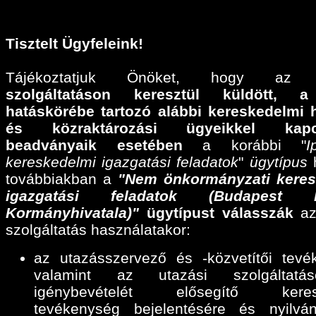
Tisztelt Ügyfeleink!
Tájékoztatjuk Önöket, hogy a
szolgáltatáson keresztül küldött,
a
hatáskörébe tartozó alábbi
kereskedelmi 
és közraktározási ügyeikkel kapcs
beadványaik esetében
a korábbi "
I
kereskedelmi igazgatási feladatok
"
ügytípus
h
továbbiakban a
"Nem önkormányzati keres
igazgatási feladatok (Budapest F
Kormányhivatala)"
ügytípust válasszák
az
szolgáltatás használatakor:
az utazásszervező és -közvetítői tevé
valamint az utazási szolgáltatáse
igénybevételét elősegítő keres
tevékenység bejelentésére és nyilván