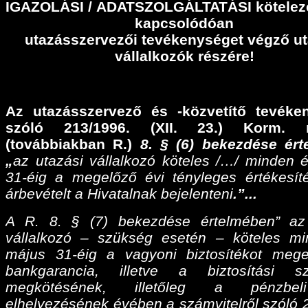
IGAZOLÁSI
/
ADATSZOLGÁLTATÁSI
kötelez
kapcsolódóan
utazásszervezői tevékenységet végző ut
vállalkozók részére!
Az utazásszervező és -közvetítő tevéke
szóló 213/1996. (XII. 23.) Korm. r
(továbbiakban R.)
8. § (6) bekezdése ér
„
az utazási vállalkozó köteles /…/ minden 
31-éig a megelőző évi tényleges értékesíté
árbevételt a Hivatalnak bejelenteni
.”...
A R. 8. § (7) bekezdése értelmében” az
vállalkozó – szükség esetén – köteles m
május 31-éig a vagyoni biztosítékot meg
bankgarancia, illetve a biztosítási sz
megkötésének, illetőleg a pénzbel
elhelyezésének évében a számvitelről szóló 2