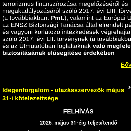
terrorizmus finanszírozása megelőzéséről és
megakadályozásáról szóló 2017. évi LIII. tör
(a továbbiakban:
Pmt
.), valamint az Európai 
az ENSZ Biztonsági Tanácsa által elrendelt p
és vagyoni korlátozó intézkedések végrehajtá
szóló 2017. évi LII. törvénynek (a továbbiakban
és az Útmutatóban foglaltaknak
való megfele
biztosításának elősegítése érdekében
Bőv
2
Idegenforgalom - utazásszervezők május
31-i kötelezettsége
FELHÍVÁS
2026. május 31-éig teljesítendő