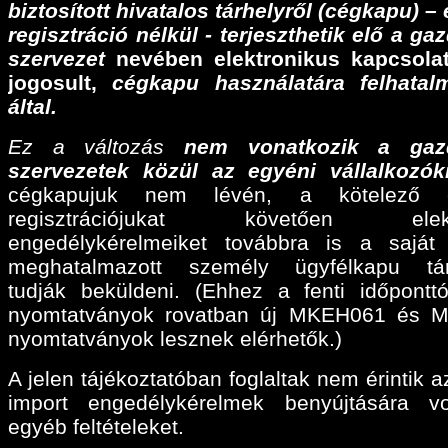
biztosított hivatalos tárhelyről (cégkapu) –
regisztráció nélkül - terjeszthetik elő a ga
szervezet
nevében elektronikus kapcsolat
jogosult,
cégkapu használatára felhatalm
által.
Ez a változás
nem vonatkozik a gaz
szervezetek közül az egyéni vállalkozók
cégkapujuk nem lévén, a kötelező e
regisztrációjukat követően elektr
engedélykérelmeiket továbbra is a sajá
meghatalmazott személy ügyfélkapu tárh
tudják beküldeni. (Ehhez a fenti időpontt
nyomtatványok rovatban új MKEH061 és 
nyomtatványok lesznek elérhetők.)
A jelen tájékoztatóban foglaltak nem érintik a
import engedélykérelmek benyújtására v
egyéb feltételeket.