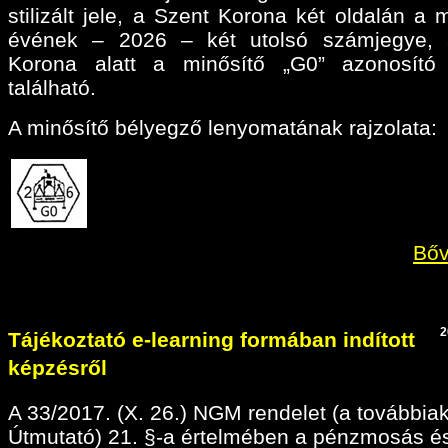
stilizált jele, a Szent Korona két oldalán a 
évének – 2026 – két utolsó számjegye, 
Korona alatt a minősítő „G0” azonosító 
található.
A minősítő bélyegző lenyomatának rajzolata:
Bőv
2
Tájékoztató e-learning formában indított
képzésről
A 33/2017. (X. 26.) NGM rendelet (a továbbia
Útmutató) 21. §-a értelmében a pénzmosás é