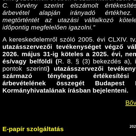
C. törvény szerint elszámolt értékesíté
árbevétel alapján irányadó értékhez
megtörténtét az utazási vállalkozó köte
időpontig megfelelően igazolni.”
A kereskedelemről szóló 2005. évi CLXIV. tv.
utazásszervezői tevékenységet végző vál
2026. május 31-ig köteles a 2025. évi,
nem
és/vagy belföldi (
R. 8. § (3) bekezdés a), il
pontok szerinti
) utazásszervezői tevéken
származó tényleges értékesítési
árbevételének összegét Budapest F
Kormányhivatalának írásban bejelenteni.
Bőv
202
E-papír szolgáltatás