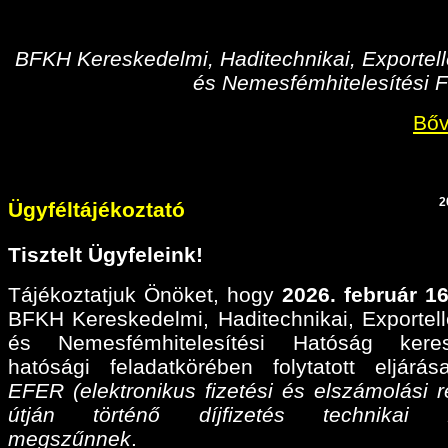
BFKH Kereskedelmi, Haditechnikai, Exportell
és Nemesfémhitelesítési F
Bőv
2
Ügyféltájékoztató
Tisztelt Ügyfeleink!
Tájékoztatjuk Önöket, hogy
2026. február 16
BFKH Kereskedelmi, Haditechnikai, Exportell
és Nemesfémhitelesítési Hatóság keres
hatósági feladatkörében folytatott eljárá
EFER (elektronikus fizetési és elszámolási r
útján történő díjfizetés technikai fel
megszűnnek
.