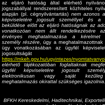
az eljáró hatóság által elérhető nyilván
jogszabállyal rendszeresített közhiteles nyil
alapján (pl. cégnyilvántartás)
nem azonos a
képviseletére jogosult személlyel és a
beküldése előtt az eljáró hatóságnak az ado
vonatkozóan nem állt rendelkezésére az
érvényes meghatalmazása
a kérelmet 
személy részére
, úgy a meghatalmazottnak 
ügy vonatkozásában az ügyfél képvisele
jogosultságá
https://mkeh.gov.hu/ugyintezes/nyomtatvanyo
elérhető tájékozatóban foglaltaknak megfe
ügyfél képviseletére jogosult személ
elektronikusan vagy saját kezűleg
meghatalmazás okirattal szükséges igazolnia
BFKH Kereskedelmi, Haditechnikai, Exportell