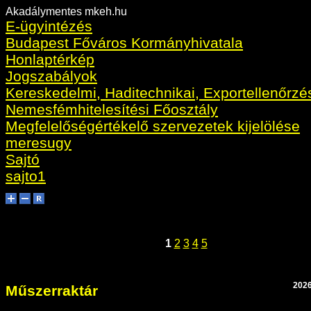
Akadálymentes mkeh.hu
E-ügyintézés
Budapest Főváros Kormányhivatala
Honlaptérkép
Jogszabályok
Kereskedelmi, Haditechnikai, Exportellenőrzé
Nemesfémhitelesítési Főosztály
Megfelelőségértékelő szervezetek kijelölése
meresugy
Sajtó
sajto1
1
2
3
4
5
2026
Műszerraktár