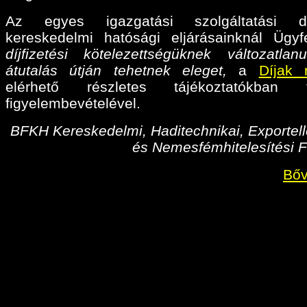
Az egyes igazgatási szolgáltatási díj
kereskedelmi hatósági eljárásainknál Ügyf
díjfizetési kötelezettségüknek változatlan
átutalás útján tehetnek eleget,
a
Díjak 
elérhető részletes tájékoztatókban fo
figyelembevételével.
BFKH Kereskedelmi, Haditechnikai, Exportell
és Nemesfémhitelesítési F
Bőv