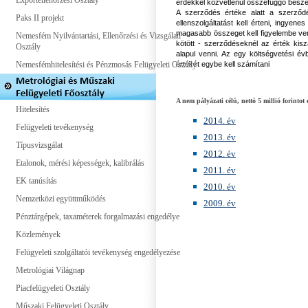
Exportellenőrzési Osztály
érdekkel közvetlenül összefüggő beszer
A szerződés értéke alatt a szerződés
Paks II projekt
ellenszolgáltatást kell érteni, ingyen
magasabb összeget kell figyelembe ven
Nemesfém Nyilvántartási, Ellenőrzési és Vizsgálati
kötött - szerződéseknél az érték kisz
Osztály
alapul venni. Az egy költségvetési é
Nemesfémhitelesítési és Pénzmosás Felügyeleti Osztály
értékét egybe kell számítani
A nem pályázati célú, nettó 5 millió forintot 
Hitelesítés
2014. év
Felügyeleti tevékenység
2013. év
Típusvizsgálat
2012. év
Etalonok, mérési képességek, kalibrálás
2011. év
EK tanúsítás
2010. év
Nemzetközi együttműködés
2009. év
Pénztárgépek, taxaméterek forgalmazási engedélye
Közlemények
Felügyeleti szolgáltatói tevékenység engedélyezése
Metrológiai Világnap
Piacfelügyeleti Osztály
Műszaki Felügyeleti Osztály