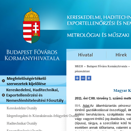
MKEH
»
Budapest Főváros Kormányhivatala
»
pénzeszközei
Magyar Ke
2011. évi CXII. törvény
1. számú mellé
III/4.
Adat:
Az államháztartás pénzeszk
Kereskedelmi Osztály
történő gazdálkodással összefüggő,
öt
építési beruházásra, szolgáltatás m
Idegenforgalmi és Közraktározás-felügyeleti Osztály
vagy vagyoni értékű jog átadására, 
Haditechnikai Osztály
(típusa), tárgya, a szerződést kötő f
esetében annak időtartama, valamint az