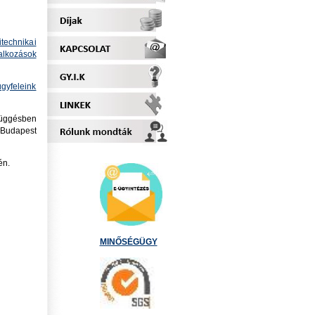
technikai
alkozások
ügyfeleink
függésben
l Budapest
én.
MINŐSÉGÜGY