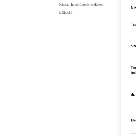
Kínzás, halálbüntetés eszközei
Nik
BREXIT
Tra
Sz
For
br
dr.
Ele