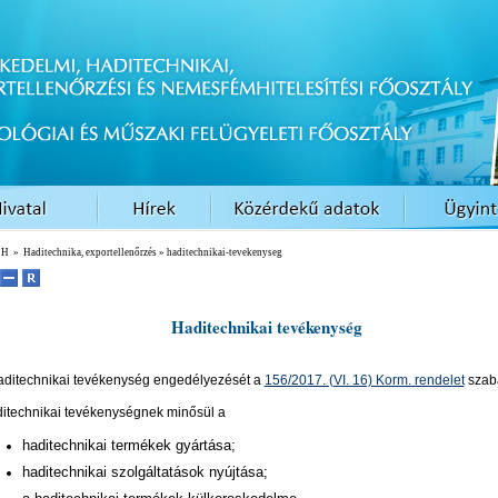
EH
»
Haditechnika, exportellenőrzés
» haditechnikai-tevekenyseg
Haditechnikai tevékenység
aditechnikai tevékenység engedélyezését a
156/2017. (VI. 16) Korm. rendelet
szab
itechnikai tevékenységnek minősül a
haditechnikai termékek gyártása;
haditechnikai szolgáltatások nyújtása;