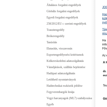
Általános forgalmi engedélyek
JO
Globális forgalmi engedélyek
Had
Egyedi forgalmi engedélyek
kül
nyi
258/2012/EU r. szerinti engedélyek
Táj
Tranzitengedély
rés
Brókerengedély
Ha 
Tanúsítás
inf
Főv
Elutasítás, visszavonás
Exportengedélyezési kritériumok
Az 
Külkereskedelmi adatszolgáltatás
A 
Vámeljárások, szállítás bejelentése
dr.
Hadiipari adatszolgáltatás
osz
Letölthető nyomtatványok
Te
Haditechnikai eszközök jelölése
Fegyverembargók listája
Vegyi harcanyagok (ML7) szabályozása
Gö
Egyéb