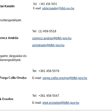
Tel: +361 458 5955
lai Katalin
E-mail:
niklai.katalin@bfkh.gov.hu
nzitengedélyek:
Tel: (1) 458-5518
erecz András
szerecz.andras@bfkh.gov.hu
armstrade@bfkh.gov.hu
galmi, tárgyalási és
ókerengedélyek:
Tel: +361 458 5579
 Varga Csilla Orsolya
E-mail:
varga.csilla.orsolya@bfkh.gov.hu
Tel: +361 458 5547
k Erzsébet
E-mail:
elek.erzsebet@bfkh.gov.hu