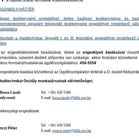
a haditechnikai termékek külkereskedelme.
GSZABÁLYI HÁTTÉR
iipari tevékenységi engedéllyel, illetve hadiipari tevékenységre és hadi
kereskedelemre egyaránt feljogosító tevékenységi engedéllyel rendelkező váll
lvántartása
ékoztató a Haditechnikai Jegyzék I. és III. fejezetére engedéllyel rendelkező 
zére
az engedélykérelmek beadásával, illetve az
engedélyek kiadásával
össze
ormációkra, valamint átvételi időpontra van szüksége, akkor forduljon közvetlenü
áros Kormányhivatalának ügyfélszolgálatához:
458-5558
engedélyek kiadása közvetlenül az Ügyfélszolgálaton történik a D. épület földszintj
Haditechnikai Osztály munkatársainak elérhetőségei:
 Borza László
Tel: +361 458 5588
tályvezető
E-mail:
borza.laszlo@bfkh.gov.hu
vékenységi engedélyek:
Tel: +361 458 5569
nczi Péter
E-mail:
gonczi.peter@bfkh.gov.hu