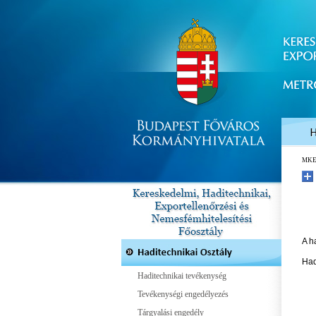
MK
A h
Had
Haditechnikai tevékenység
Tevékenységi engedélyezés
Tárgyalási engedély