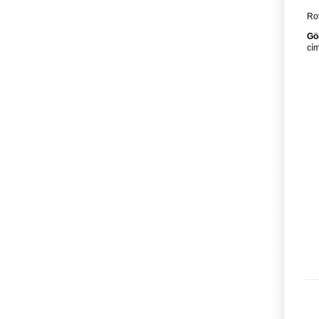
Rov
Gö
cím