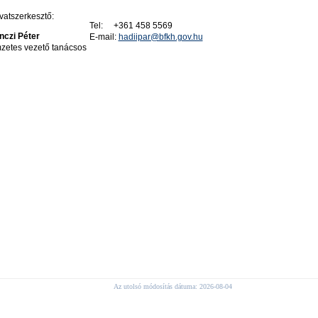
atszerkesztő:
Tel: +361 458 5569
nczi Péter
E-mail:
hadiipar@bfkh.gov.hu
zetes vezető tanácsos
Az utolsó módosítás dátuma: 2026-08-04