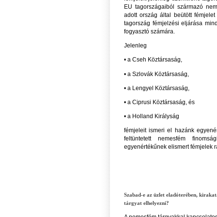
EU tagországaiból származó neme
adott ország által beütött fémje
tagország fémjelzési eljárása min
fogyasztó számára.
Jelenleg
• a Cseh Köztársaság,
• a Szlovák Köztársaság,
• a Lengyel Köztársaság,
• a Ciprusi Köztársaság, és
• a Holland Királyság
fémjeleit ismeri el hazánk egyen
feltüntetett nemesfém finomsá
egyenértékűnek elismert fémjelek raj
Szabad-e az üzlet eladóterében, kirakat
tárgyat elhelyezni?
A nemesfém tárgyakkal kapcsolatos h