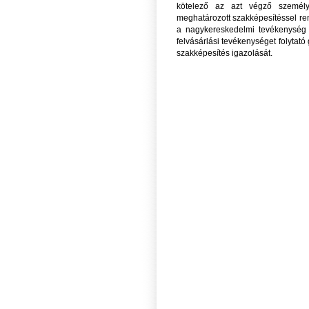
kötelező az azt végző személy
meghatározott szakképesítéssel ren
a nagykereskedelmi tevékenység 
felvásárlási tevékenységet folytat
szakképesítés igazolását.