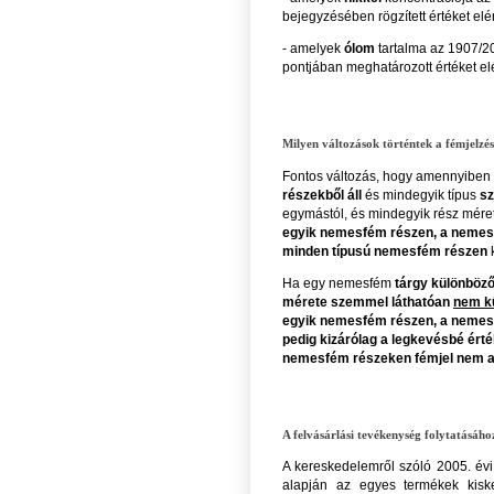
bejegyzésében rögzített értéket elé
- amelyek
ólom
tartalma az 1907/20
pontjában meghatározott értéket el
Milyen változások történtek a fémjelzé
Fontos változás, hogy amennyiben
részekből áll
és mindegyik típus
sz
egymástól, és mindegyik rész mére
egyik nemesfém részen, a nemesfé
minden típusú nemesfém részen
k
Ha egy nemesfém
tárgy különböző
mérete szemmel láthatóan
nem k
egyik nemesfém részen, a nemesf
pedig kizárólag a legkevésbé ér
nemesfém részeken fémjel nem a
A felvásárlási tevékenység folytatásához
A kereskedelemről szóló 2005. évi
alapján az egyes termékek kiske