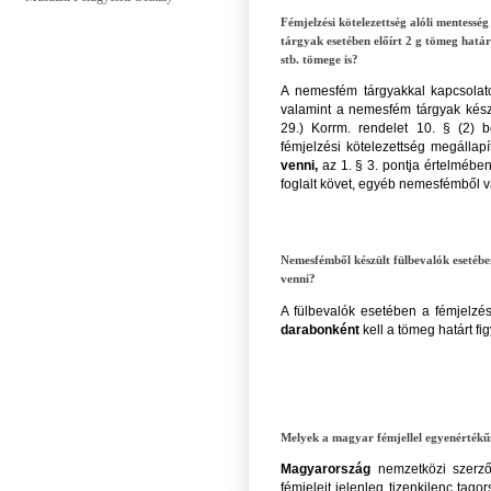
Fémjelzési kötelezettség alóli mentesség
tárgyak esetében előírt 2 g tömeg hatá
stb. tömege is?
A nemesfém tárgyakkal kapcsolatos
valamint a nemesfém tárgyak készí
29.) Korrm. rendelet 10. § (2) b
fémjelzési kötelezettség megálla
venni,
az 1. § 3. pontja értelmébe
foglalt követ, egyéb nemesfémből v
Nemesfémből készült fülbevalók esetéb
venni?
A fülbevalók esetében a fémjelzé
darabonként
kell a tömeg határt f
Melyek a magyar fémjellel egyenértékű
Magyarország
nemzetközi szerz
fémjeleit jelenleg tizenkilenc tag