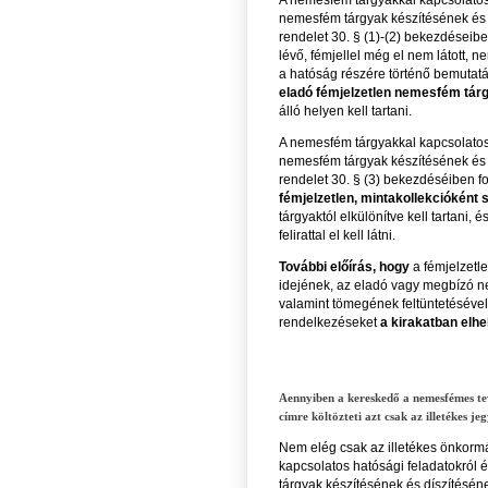
nemesfém tárgyak készítésének és d
rendelet 30. § (1)-(2) bekezdéseib
lévő, fémjellel még el nem látott, 
a hatóság részére történő bemutatá
eladó fémjelzetlen nemesfém tár
álló helyen kell tartani.
A nemesfém tárgyakkal kapcsolatos h
nemesfém tárgyak készítésének és d
rendelet 30. § (3) bekezdéséiben fo
fémjelzetlen, mintakollekcióként 
tárgyaktól elkülönítve kell tartani, é
felirattal el kell látni.
További előírás, hogy
a fémjelzetle
idejének, az eladó vagy megbízó 
valamint tömegének feltüntetéséve
rendelkezéseket
a kirakatban elhe
Aennyiben a kereskedő a nemesfémes tev
címre költözteti azt csak az illetékes je
Nem elég csak az illetékes önkormá
kapcsolatos hatósági feladatokról 
tárgyak készítésének és díszítéséne