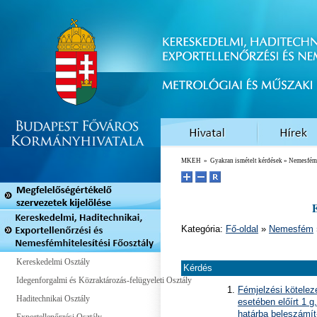
MKEH
»
Gyakran ismételt kérdések
» Nemesfémv
E
Kategória:
Fő-oldal
»
Nemesfém
Kereskedelmi Osztály
Kérdés
Idegenforgalmi és Közraktározás-felügyeleti Osztály
Fémjelzési kötelez
Haditechnikai Osztály
esetében előírt 1 g
határba beleszámí