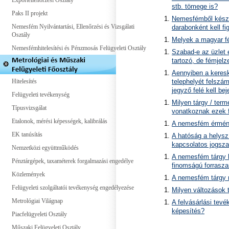
Exportellenőrzési Osztály
stb. tömege is?
Paks II projekt
Nemesfémből készül
Nemesfém Nyilvántartási, Ellenőrzési és Vizsgálati
darabonként kell f
Osztály
Melyek a magyar fé
Nemesfémhitelesítési és Pénzmosás Felügyeleti Osztály
Szabad-e az üzlet e
tartozó, de fémjel
Aennyiben a keres
Hitelesítés
telephelyét felszám
jegyző felé kell be
Felügyeleti tevékenység
Milyen tárgy / ter
Típusvizsgálat
vonatkoznak ezek 
Etalonok, mérési képességek, kalibrálás
A nemesfém érmének
EK tanúsítás
A hatóság a helysz
kapcsolatos jogszab
Nemzetközi együttműködés
A nemesfém tárgy k
Pénztárgépek, taxaméterek forgalmazási engedélye
finomságú forrasza
Közlemények
A nemesfém tárgy 
Felügyeleti szolgáltatói tevékenység engedélyezése
Milyen változások 
Metrológiai Világnap
A felvásárlási tev
képesítés?
Piacfelügyeleti Osztály
Műszaki Felügyeleti Osztály