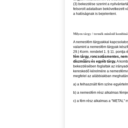
(3) bekezdése szerint a nyilvántart
felsorolt adataiban bekövetkezett 
a hatóságnak is bejelenteni.
Milyen tárgy / termék minősül kombiná
A nemesfém tárgyakkal kapcsolatos 
valamint a nemesfém tárgyak készít
29.) Korm. rendelet 1. § 11. pontja
fém tárgy, roncsolásmentes, nem 
díszműáru és egyéb tárgy.
A kombi
bekezdésében foglaltak az irányadóa
kereskedő kérelmére a nemesfémvizs
megfelel az alábbiakban meghatároz
a) a felhasznált fém színe egyért
b) a nemesfém rész alkalmas fémje
c) a fém rész alkalmas a "METAL" 