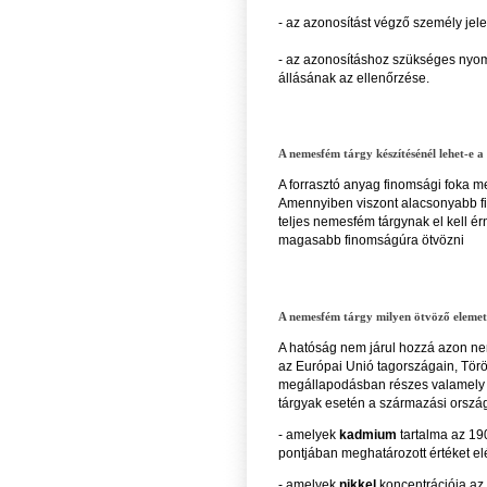
- az azonosítást végző személy jel
- az azonosításhoz szükséges nyom
állásának az ellenőrzése.
A nemesfém tárgy készítésénél lehet-e 
A forrasztó anyag finomsági foka m
Amennyiben viszont alacsonyabb fin
teljes nemesfém tárgynak el kell érn
magasabb finomságúra ötvözni
A nemesfém tárgy milyen ötvöző eleme
A hatóság nem járul hozzá azon n
az Európai Unió tagországain, Tör
megállapodásban részes valamely 
tárgyak esetén a származási ország
- amelyek
kadmium
tartalma az 19
pontjában meghatározott értéket el
- amelyek
nikkel
koncentrációja az 