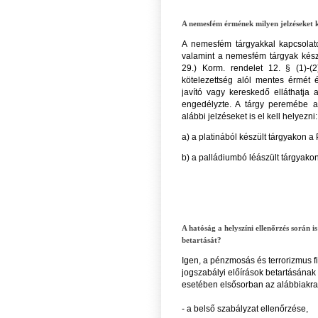
A nemesfém érmének milyen jelzéseket k
A nemesfém tárgyakkal kapcsolatos
valamint a nemesfém tárgyak készí
29.) Korm. rendelet 12. § (1)-(
kötelezettség alól mentes érmét 
javító vagy kereskedő elláthatja 
engedélyzte. A tárgy peremébe az
alábbi jelzéseket is el kell helyezni:
a) a platinából készült tárgyakon a 
b) a palládiumbó léászült tárgyakon
A hatóság a helyszíni ellenőrzés során i
betartását?
Igen, a pénzmosás és terrorizmus 
jogszabályi előírások betartásának
esetében elsősorban az alábbiakra t
- a belső szabályzat ellenőrzése,