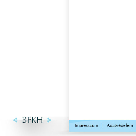
.
Impresszum
Adatvédelem